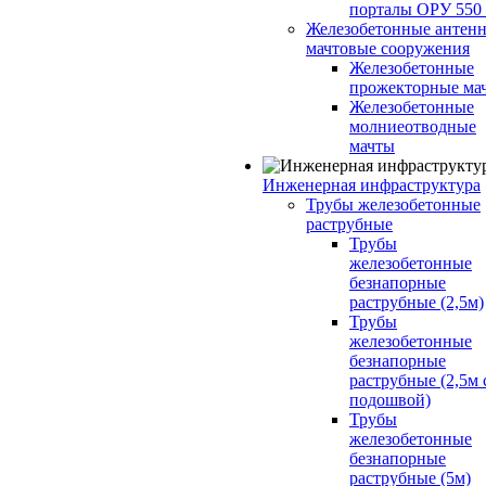
порталы ОРУ 550
Железобетонные антенн
мачтовые сооружения
Железобетонные
прожекторные ма
Железобетонные
молниеотводные
мачты
Инженерная инфраструктура
Трубы железобетонные
раструбные
Трубы
железобетонные
безнапорные
раструбные (2,5м)
Трубы
железобетонные
безнапорные
раструбные (2,5м 
подошвой)
Трубы
железобетонные
безнапорные
раструбные (5м)