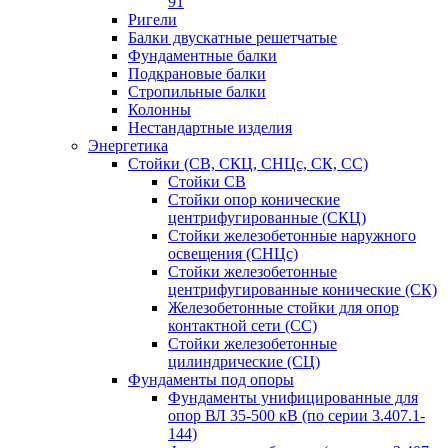
91
Ригели
Балки двускатные решетчатые
Фундаментные балки
Подкрановые балки
Стропильные балки
Колонны
Нестандартные изделия
Энергетика
Стойки (СВ, СКЦ, СНЦс, СК, СС)
Стойки СВ
Стойки опор конические
центрифугированные (СКЦ)
Стойки железобетонные наружного
освещения (СНЦс)
Стойки железобетонные
центрифугированные конические (СК)
Железобетонные стойки для опор
контактной сети (СС)
Стойки железобетонные
цилиндрические (СЦ)
Фундаменты под опоры
Фундаменты унифицированные для
опор ВЛ 35-500 кВ (по серии 3.407.1-
144)