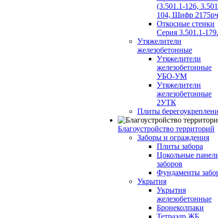
(3.501.1-126, 3.501
104, Шифр 2175рч
Откосные стенки
Серия 3.501.1-179
Утяжелители
железобетонные
Утяжелители
железобетонные
УБО-УМ
Утяжелители
железобетонные
2УТК
Плиты берегоукреплен
Благоустройство территорий
Заборы и ограждения
Плиты забора
Цокольные панел
заборов
Фундаменты забо
Укрытия
Укрытия
железобетонные
Бронеколпаки
Тетраэдр ЖБ