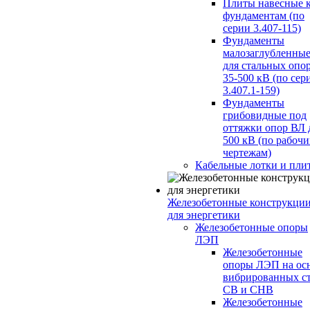
Плиты навесные 
фундаментам (по
серии 3.407-115)
Фундаменты
малозаглубленны
для стальных опо
35-500 кВ (по сер
3.407.1-159)
Фундаменты
грибовидные под
оттяжки опор ВЛ 
500 кВ (по рабоч
чертежам)
Кабельные лотки и пли
Железобетонные конструкци
для энергетики
Железобетонные опоры
ЛЭП
Железобетонные
опоры ЛЭП на ос
вибрированных с
СВ и СНВ
Железобетонные