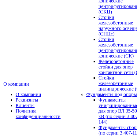
конические
центрифугирован
(СКЦ)
Стойки
железобетонные
наружного освещ
(СНЦс)
Стойки
железобетонные
центрифугирован
конические (СК)
Железобетонные
стойки для опор
контактной сети 
Стойки
железобетонные
О компании
цилиндрические 
О компании
Фундаменты под опоры
Реквизиты
Фундаменты
Клиенты
унифицированны
Политика
для опор ВЛ 35-5
конфиденциальности
кВ (по серии 3.407
144)
Фундаменты сбор
(по серии 3.407-11