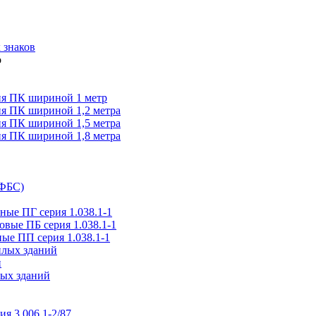
 знаков
я ПК шириной 1 метр
я ПК шириной 1,2 метра
я ПК шириной 1,5 метра
я ПК шириной 1,8 метра
(ФБС)
ые ПГ серия 1.038.1-1
вые ПБ серия 1.038.1-1
ые ПП серия 1.038.1-1
илых зданий
и
ых зданий
ия 3.006.1-2/87