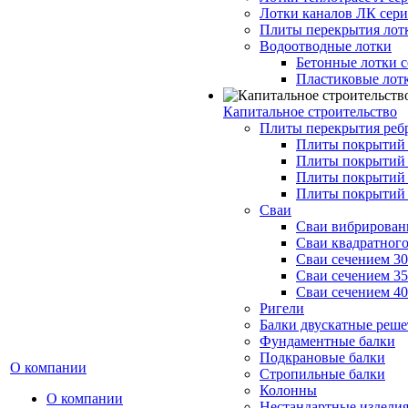
Лотки каналов ЛК серия
Плиты перекрытия лот
Водоотводные лотки
Бетонные лотки с
Пластиковые лот
Капитальное строительство
Плиты перекрытия реб
Плиты покрытий 1
Плиты покрытий 
Плиты покрытий 1
Плиты покрытий 
Сваи
Сваи вибрированн
Сваи квадратного
Сваи сечением 3
Сваи сечением 3
Сваи сечением 4
Ригели
Балки двускатные реше
Фундаментные балки
Подкрановые балки
О компании
Стропильные балки
Колонны
О компании
Нестандартные издели