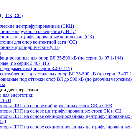
с, СК, СС)
ические центрифугированные (СКЦ)
тонные наружного освещения (СНЦс)
тонные центрифугированные конические (СК)
тойки для опор контактной сети (СС)
тонные цилиндрические (СЦ)
ы
цированные для опор ВЛ 35-500 кВ (по серии 3.407.1-144)
ые (по серии 3.407-115)
 фундаментам (по серии 3.407-115)
аглубленные для стальных опор ВЛ 35-500 кВ (по серии 3.407.1
овидные под оттяжки опор ВЛ до 500 кВ (по рабочим чертежам)
иты
 для энергетики
ы ЛЭП
опоры ЛЭП на основе вибрированных стоек СВ и СНВ
опоры ЛЭП на основе цинтрифугированных стоек СК и СЦ
опоры ЛЭП на основе секционированных центрифугированных 
К.Д
опоры ЛЭП на основе секционированных центрифугированных 