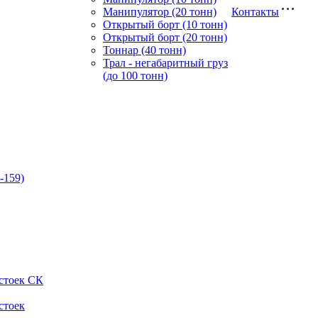
Манипулятор (20 тонн)
Контакты
Открытый борт (10 тонн)
Открытый борт (20 тонн)
Тоннар (40 тонн)
Трал - негабаритный груз
(до 100 тонн)
-159)
стоек СК
стоек