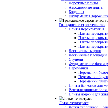
Дорожные плиты
Аэродромные плиты
Бордюры
Фундаменты дорожных
Гражданское строительство
Плиты перекрытия ПК
Плиты перекрыти
Плиты перекрыти
Плиты перекрыти
Плиты перекрыти
Лестничные марши
Лестничные площадки
Ступени
Фундаментные блоки 
Перемычки
Перемычки балочн
Перемычки бруско
Перемычки плитн
Плиты балконов для ж
Вентиляционные блок
Плиты лоджий для жил
Лотки теплотрасс
Лотки теплотрасс Л сер