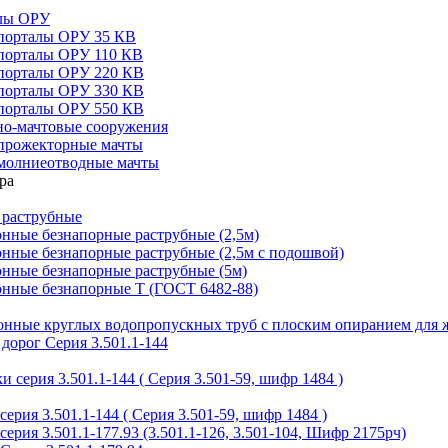
алы ОРУ
порталы ОРУ 35 КВ
порталы ОРУ 110 КВ
порталы ОРУ 220 КВ
порталы ОРУ 330 КВ
порталы ОРУ 550 КВ
но-мачтовые сооружения
прожекторные мачты
молниеотводные мачты
 раструбные
нные безнапорные раструбные (2,5м)
нные безнапорные раструбные (2,5м с подошвой)
онные безнапорные раструбные (5м)
онные безнапорные Т (ГОСТ 6482-88)
тонные круглых водопропускных труб с плоским опиранием для 
дорог Серия 3.501.1-144
 серия 3.501.1-144 ( Серия 3.501-59, шифр 1484 )
ерия 3.501.1-144 ( Серия 3.501-59, шифр 1484 )
ерия 3.501.1-177.93 (3.501.1-126, 3.501-104, Шифр 2175рч)