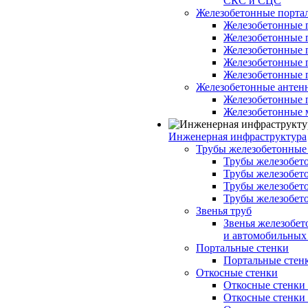
СКС и СЦС
Железобетонные порт
Железобетонные 
Железобетонные 
Железобетонные 
Железобетонные 
Железобетонные 
Железобетонные антен
Железобетонные 
Железобетонные 
Инженерная инфраструктура
Трубы железобетонные
Трубы железобето
Трубы железобето
Трубы железобет
Трубы железобет
Звенья труб
Звенья железобе
и автомобильных 
Портальные стенки
Портальные стенки
Откосные стенки
Откосные стенки с
Откосные стенки с