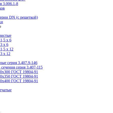
 3.006.1-8
ков
ерии DN (с решеткой)
ки
ристые
,5 x 6
3 x 6
,5 x 12
3 x 12
ые серия 3.407.9-146
 сечения серия 3.407-115
00х300 ГОСТ 19804-91
50х350 ГОСТ 19804-91
00х400 ГОСТ 19804-91
тчатые
я