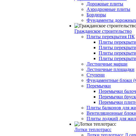
Дорожные плиты
Аэродромные плиты
Бордюры
Фундаменты дорожных
Гражданское строительство
Плиты перекрытия ПК
Плиты перекрыти
Плиты перекрыти
Плиты перекрыти
Плиты перекрыти
Лестничные марши
Лестничные площадки
Ступени
Фундаментные блоки 
Перемычки
Перемычки балочн
Перемычки бруско
Перемычки плитн
Плиты балконов для ж
Вентиляционные блок
Плиты лоджий для жил
Лотки теплотрасс
Лотки теплотрасс Л сер