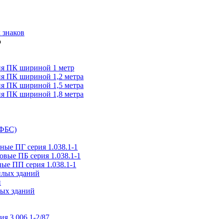
 знаков
я ПК шириной 1 метр
я ПК шириной 1,2 метра
я ПК шириной 1,5 метра
я ПК шириной 1,8 метра
(ФБС)
ые ПГ серия 1.038.1-1
вые ПБ серия 1.038.1-1
ые ПП серия 1.038.1-1
илых зданий
и
ых зданий
ия 3.006.1-2/87