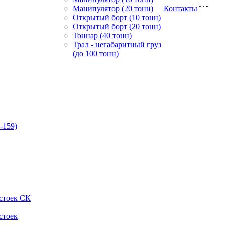
Манипулятор (20 тонн)
Контакты
Открытый борт (10 тонн)
Открытый борт (20 тонн)
Тоннар (40 тонн)
Трал - негабаритный груз
(до 100 тонн)
-159)
стоек СК
стоек