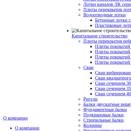
Лотки каналов ЛК серия
Плиты перекрытия лот
Водоотводные лотки
Бетонные лотки с
Пластиковые лот
Капитальное строительство
Плиты перекрытия реб
Плиты покрытий 1
Плиты покрытий 
Плиты покрытий 1
Плиты покрытий 
Сваи
Сваи вибрированн
Сваи квадратного
Сваи сечением 3
Сваи сечением 3
Сваи сечением 4
Ригели
Балки двускатные реше
Фундаментные балки
Подкрановые балки
О компании
Стропильные балки
Колонны
О компании
Нестандартные издели