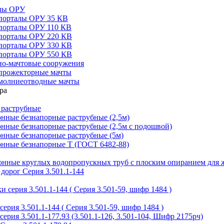
алы ОРУ
порталы ОРУ 35 КВ
порталы ОРУ 110 КВ
порталы ОРУ 220 КВ
порталы ОРУ 330 КВ
порталы ОРУ 550 КВ
но-мачтовые сооружения
прожекторные мачты
молниеотводные мачты
 раструбные
нные безнапорные раструбные (2,5м)
нные безнапорные раструбные (2,5м с подошвой)
онные безнапорные раструбные (5м)
онные безнапорные Т (ГОСТ 6482-88)
тонные круглых водопропускных труб с плоским опиранием для 
дорог Серия 3.501.1-144
 серия 3.501.1-144 ( Серия 3.501-59, шифр 1484 )
ерия 3.501.1-144 ( Серия 3.501-59, шифр 1484 )
ерия 3.501.1-177.93 (3.501.1-126, 3.501-104, Шифр 2175рч)