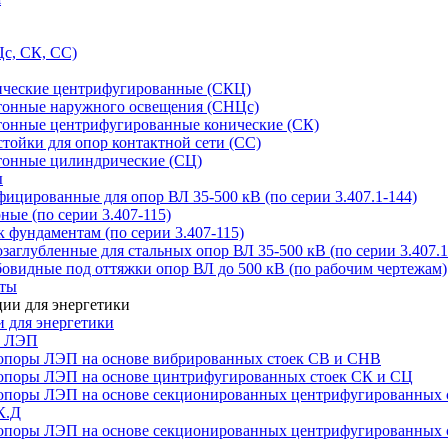
с, СК, СС)
ические центрифугированные (СКЦ)
тонные наружного освещения (СНЦс)
тонные центрифугированные конические (СК)
тойки для опор контактной сети (СС)
тонные цилиндрические (СЦ)
ы
цированные для опор ВЛ 35-500 кВ (по серии 3.407.1-144)
ые (по серии 3.407-115)
 фундаментам (по серии 3.407-115)
аглубленные для стальных опор ВЛ 35-500 кВ (по серии 3.407.1
овидные под оттяжки опор ВЛ до 500 кВ (по рабочим чертежам)
иты
 для энергетики
ы ЛЭП
опоры ЛЭП на основе вибрированных стоек СВ и СНВ
опоры ЛЭП на основе цинтрифугированных стоек СК и СЦ
опоры ЛЭП на основе секционированных центрифугированных 
К.Д
опоры ЛЭП на основе секционированных центрифугированных 