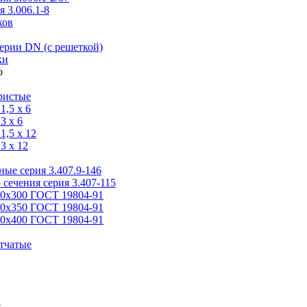
 3.006.1-8
ков
ерии DN (с решеткой)
ки
ристые
,5 x 6
3 x 6
,5 x 12
3 x 12
ые серия 3.407.9-146
 сечения серия 3.407-115
00х300 ГОСТ 19804-91
50х350 ГОСТ 19804-91
00х400 ГОСТ 19804-91
тчатые
я