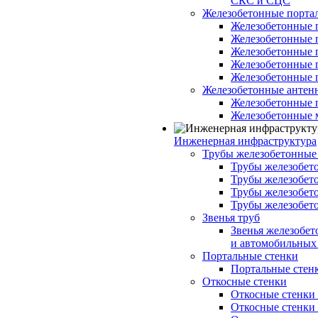
СКС и СЦС
Железобетонные порт
Железобетонные 
Железобетонные 
Железобетонные 
Железобетонные 
Железобетонные 
Железобетонные антен
Железобетонные 
Железобетонные 
Инженерная инфраструктура
Трубы железобетонные
Трубы железобето
Трубы железобето
Трубы железобет
Трубы железобет
Звенья труб
Звенья железобе
и автомобильных 
Портальные стенки
Портальные стенки
Откосные стенки
Откосные стенки с
Откосные стенки с