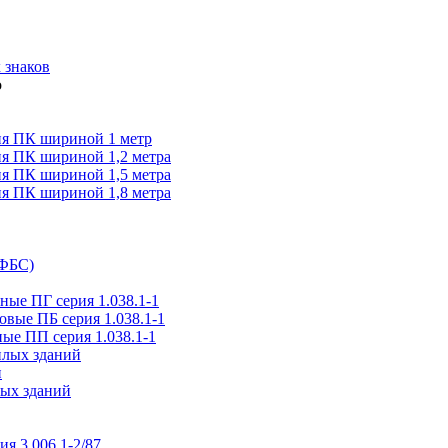
 знаков
я ПК шириной 1 метр
я ПК шириной 1,2 метра
я ПК шириной 1,5 метра
я ПК шириной 1,8 метра
(ФБС)
ые ПГ серия 1.038.1-1
вые ПБ серия 1.038.1-1
ые ПП серия 1.038.1-1
илых зданий
и
ых зданий
ия 3.006.1-2/87