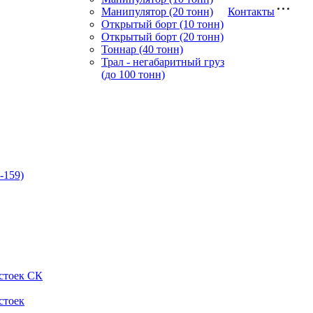
Манипулятор (20 тонн)
Контакты
Открытый борт (10 тонн)
Открытый борт (20 тонн)
Тоннар (40 тонн)
Трал - негабаритный груз
(до 100 тонн)
-159)
стоек СК
стоек