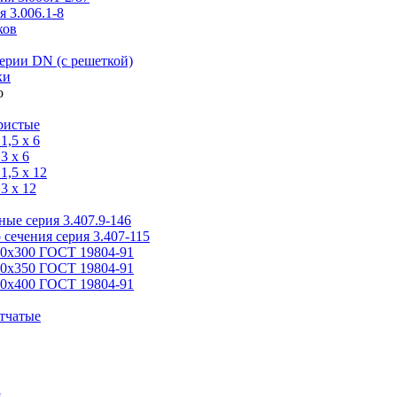
 3.006.1-8
ков
ерии DN (с решеткой)
ки
ристые
,5 x 6
3 x 6
,5 x 12
3 x 12
ые серия 3.407.9-146
 сечения серия 3.407-115
00х300 ГОСТ 19804-91
50х350 ГОСТ 19804-91
00х400 ГОСТ 19804-91
тчатые
я