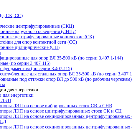
с, СК, СС)
ические центрифугированные (СКЦ)
тонные наружного освещения (СНЦс)
тонные центрифугированные конические (СК)
тойки для опор контактной сети (СС)
тонные цилиндрические (СЦ)
ы
цированные для опор ВЛ 35-500 кВ (по серии 3.407.1-144)
ые (по серии 3.407-115)
 фундаментам (по серии 3.407-115)
аглубленные для стальных опор ВЛ 35-500 кВ (по серии 3.407.1
овидные под оттяжки опор ВЛ до 500 кВ (по рабочим чертежам)
иты
 для энергетики
ы ЛЭП
опоры ЛЭП на основе вибрированных стоек СВ и СНВ
опоры ЛЭП на основе цинтрифугированных стоек СК и СЦ
опоры ЛЭП на основе секционированных центрифугированных 
К.Д
опоры ЛЭП на основе секционированных центрифугированных 