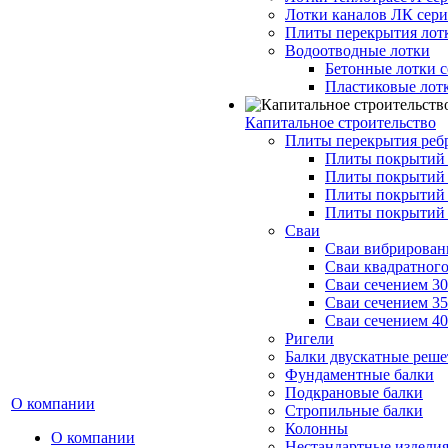
Лотки каналов ЛК серия
Плиты перекрытия лот
Водоотводные лотки
Бетонные лотки с
Пластиковые лот
Капитальное строительство
Плиты перекрытия реб
Плиты покрытий 1
Плиты покрытий 
Плиты покрытий 1
Плиты покрытий 
Сваи
Сваи вибрированн
Сваи квадратного
Сваи сечением 3
Сваи сечением 3
Сваи сечением 4
Ригели
Балки двускатные реше
Фундаментные балки
Подкрановые балки
О компании
Стропильные балки
Колонны
О компании
Нестандартные издели