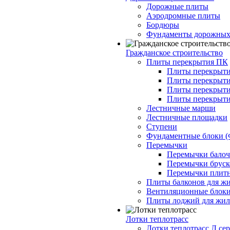
Дорожные плиты
Аэродромные плиты
Бордюры
Фундаменты дорожных
Гражданское строительство
Плиты перекрытия ПК
Плиты перекрыти
Плиты перекрыти
Плиты перекрыти
Плиты перекрыти
Лестничные марши
Лестничные площадки
Ступени
Фундаментные блоки 
Перемычки
Перемычки балочн
Перемычки бруско
Перемычки плитн
Плиты балконов для ж
Вентиляционные блок
Плиты лоджий для жил
Лотки теплотрасс
Лотки теплотрасс Л сер