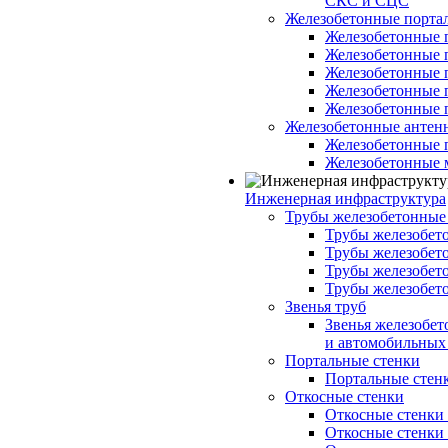
СКС и СЦС
Железобетонные порт
Железобетонные 
Железобетонные 
Железобетонные 
Железобетонные 
Железобетонные 
Железобетонные антен
Железобетонные 
Железобетонные 
Инженерная инфраструктура
Трубы железобетонные
Трубы железобето
Трубы железобето
Трубы железобет
Трубы железобет
Звенья труб
Звенья железобе
и автомобильных 
Портальные стенки
Портальные стенки
Откосные стенки
Откосные стенки с
Откосные стенки с