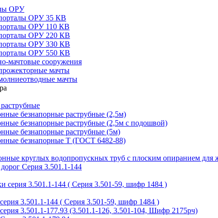
алы ОРУ
порталы ОРУ 35 КВ
порталы ОРУ 110 КВ
порталы ОРУ 220 КВ
порталы ОРУ 330 КВ
порталы ОРУ 550 КВ
но-мачтовые сооружения
прожекторные мачты
молниеотводные мачты
 раструбные
нные безнапорные раструбные (2,5м)
нные безнапорные раструбные (2,5м с подошвой)
онные безнапорные раструбные (5м)
онные безнапорные Т (ГОСТ 6482-88)
тонные круглых водопропускных труб с плоским опиранием для 
дорог Серия 3.501.1-144
 серия 3.501.1-144 ( Серия 3.501-59, шифр 1484 )
ерия 3.501.1-144 ( Серия 3.501-59, шифр 1484 )
ерия 3.501.1-177.93 (3.501.1-126, 3.501-104, Шифр 2175рч)