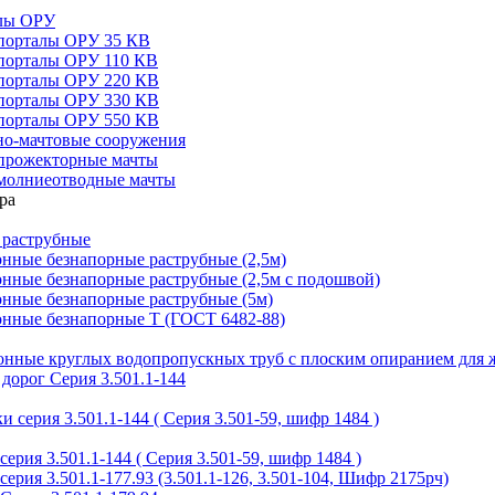
алы ОРУ
порталы ОРУ 35 КВ
порталы ОРУ 110 КВ
порталы ОРУ 220 КВ
порталы ОРУ 330 КВ
порталы ОРУ 550 КВ
но-мачтовые сооружения
прожекторные мачты
молниеотводные мачты
 раструбные
нные безнапорные раструбные (2,5м)
нные безнапорные раструбные (2,5м с подошвой)
онные безнапорные раструбные (5м)
онные безнапорные Т (ГОСТ 6482-88)
тонные круглых водопропускных труб с плоским опиранием для 
дорог Серия 3.501.1-144
 серия 3.501.1-144 ( Серия 3.501-59, шифр 1484 )
ерия 3.501.1-144 ( Серия 3.501-59, шифр 1484 )
ерия 3.501.1-177.93 (3.501.1-126, 3.501-104, Шифр 2175рч)