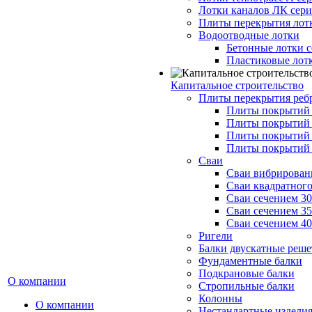
Лотки каналов ЛК серия
Плиты перекрытия лот
Водоотводные лотки
Бетонные лотки с
Пластиковые лот
Капитальное строительство
Плиты перекрытия реб
Плиты покрытий 1
Плиты покрытий 
Плиты покрытий 1
Плиты покрытий 
Сваи
Сваи вибрированн
Сваи квадратного
Сваи сечением 3
Сваи сечением 3
Сваи сечением 4
Ригели
Балки двускатные реше
Фундаментные балки
Подкрановые балки
О компании
Стропильные балки
Колонны
О компании
Нестандартные издели