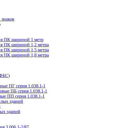
 знаков
я ПК шириной 1 метр
я ПК шириной 1,2 метра
я ПК шириной 1,5 метра
я ПК шириной 1,8 метра
(ФБС)
ые ПГ серия 1.038.1-1
вые ПБ серия 1.038.1-1
ые ПП серия 1.038.1-1
илых зданий
и
ых зданий
ия 3.006.1-2/87