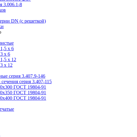
 3.006.1-8
ков
ерии DN (с решеткой)
ки
ристые
,5 x 6
3 x 6
,5 x 12
3 x 12
ые серия 3.407.9-146
 сечения серия 3.407-115
00х300 ГОСТ 19804-91
50х350 ГОСТ 19804-91
00х400 ГОСТ 19804-91
тчатые
я