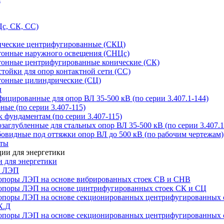
с, СК, СС)
ические центрифугированные (СКЦ)
тонные наружного освещения (СНЦс)
тонные центрифугированные конические (СК)
тойки для опор контактной сети (СС)
тонные цилиндрические (СЦ)
ы
цированные для опор ВЛ 35-500 кВ (по серии 3.407.1-144)
ые (по серии 3.407-115)
 фундаментам (по серии 3.407-115)
аглубленные для стальных опор ВЛ 35-500 кВ (по серии 3.407.1
овидные под оттяжки опор ВЛ до 500 кВ (по рабочим чертежам)
иты
 для энергетики
ы ЛЭП
опоры ЛЭП на основе вибрированных стоек СВ и СНВ
опоры ЛЭП на основе цинтрифугированных стоек СК и СЦ
опоры ЛЭП на основе секционированных центрифугированных 
К.Д
опоры ЛЭП на основе секционированных центрифугированных 