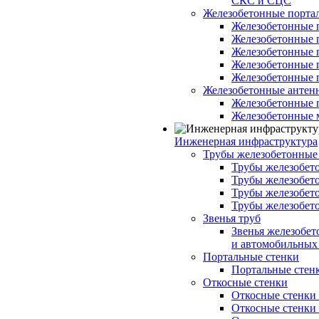
СКС и СЦС
Железобетонные порт
Железобетонные 
Железобетонные 
Железобетонные 
Железобетонные 
Железобетонные 
Железобетонные антен
Железобетонные 
Железобетонные 
Инженерная инфраструктура
Трубы железобетонные
Трубы железобето
Трубы железобето
Трубы железобет
Трубы железобет
Звенья труб
Звенья железобе
и автомобильных 
Портальные стенки
Портальные стенки
Откосные стенки
Откосные стенки с
Откосные стенки с