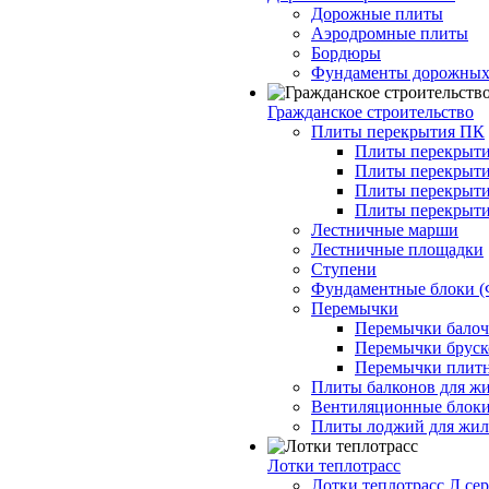
Дорожные плиты
Аэродромные плиты
Бордюры
Фундаменты дорожных
Гражданское строительство
Плиты перекрытия ПК
Плиты перекрыти
Плиты перекрыти
Плиты перекрыти
Плиты перекрыти
Лестничные марши
Лестничные площадки
Ступени
Фундаментные блоки 
Перемычки
Перемычки балочн
Перемычки бруско
Перемычки плитн
Плиты балконов для ж
Вентиляционные блок
Плиты лоджий для жил
Лотки теплотрасс
Лотки теплотрасс Л сер