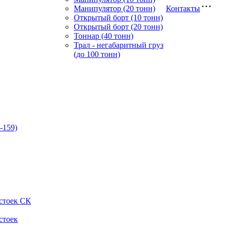
Манипулятор (20 тонн)
Контакты
Открытый борт (10 тонн)
Открытый борт (20 тонн)
Тоннар (40 тонн)
Трал - негабаритный груз
(до 100 тонн)
-159)
стоек СК
стоек