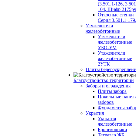
(3.501.1-126, 3.501
104, Шифр 2175рч
Откосные стенки
Серия 3.501.1-179
Утяжелители
железобетонные
Утяжелители
железобетонные
УБО-УМ
Утяжелители
железобетонные
2УТК
Плиты берегоукреплен
Благоустройство территорий
Заборы и ограждения
Плиты забора
Цокольные панел
заборов
Фундаменты забо
Укрытия
Укрытия
железобетонные
Бронеколпаки
Тетраэдр ЖБ