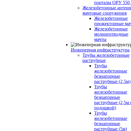
порталы ОРУ 550
Железобетонные антенн
мачтовые сооружения
Железобетонные
прожекторные ма
Железобетонные
молниеотводные
мачты
Инженерная инфраструктура
Трубы железобетонные
раструбные
Трубы
железобетонные
безнапорные
раструбные (2,5м)
Трубы
железобетонные
безнапорные
раструбные (2,5м 
подошвой)
Трубы
железобетонные
безнапорные
раструбные (5м)