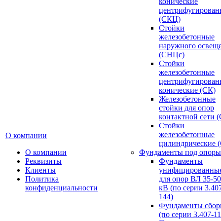
конические
центрифугирован
(СКЦ)
Стойки
железобетонные
наружного освещ
(СНЦс)
Стойки
железобетонные
центрифугирован
конические (СК)
Железобетонные
стойки для опор
контактной сети 
Стойки
железобетонные
О компании
цилиндрические 
О компании
Фундаменты под опоры
Реквизиты
Фундаменты
Клиенты
унифицированны
Политика
для опор ВЛ 35-5
конфиденциальности
кВ (по серии 3.407
144)
Фундаменты сбор
(по серии 3.407-11