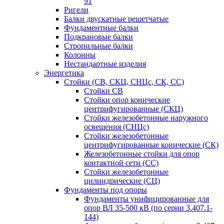
91
Ригели
Балки двускатные решетчатые
Фундаментные балки
Подкрановые балки
Стропильные балки
Колонны
Нестандартные изделия
Энергетика
Стойки (СВ, СКЦ, СНЦс, СК, СС)
Стойки СВ
Стойки опор конические
центрифугированные (СКЦ)
Стойки железобетонные наружного
освещения (СНЦс)
Стойки железобетонные
центрифугированные конические (СК)
Железобетонные стойки для опор
контактной сети (СС)
Стойки железобетонные
цилиндрические (СЦ)
Фундаменты под опоры
Фундаменты унифицированные для
опор ВЛ 35-500 кВ (по серии 3.407.1-
144)