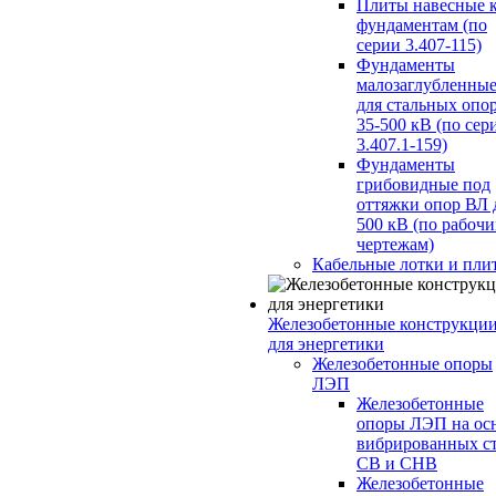
Плиты навесные 
фундаментам (по
серии 3.407-115)
Фундаменты
малозаглубленны
для стальных опо
35-500 кВ (по сер
3.407.1-159)
Фундаменты
грибовидные под
оттяжки опор ВЛ 
500 кВ (по рабоч
чертежам)
Кабельные лотки и пли
Железобетонные конструкци
для энергетики
Железобетонные опоры
ЛЭП
Железобетонные
опоры ЛЭП на ос
вибрированных с
СВ и СНВ
Железобетонные