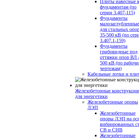
Плиты навесные 
фундаментам (по
серии 3.407-115)
Фундаменты
малозаглубленны
для стальных опо
35-500 кВ (по сер
3.407.1-159)
Фундаменты
грибовидные под
оттяжки опор ВЛ 
500 кВ (по рабоч
чертежам)
Кабельные лотки и пли
Железобетонные конструкци
для энергетики
Железобетонные опоры
ЛЭП
Железобетонные
опоры ЛЭП на ос
вибрированных с
СВ и СНВ
Железобетонные