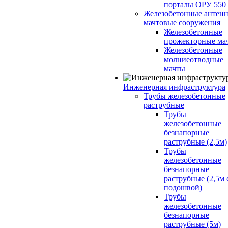
порталы ОРУ 550
Железобетонные антенн
мачтовые сооружения
Железобетонные
прожекторные ма
Железобетонные
молниеотводные
мачты
Инженерная инфраструктура
Трубы железобетонные
раструбные
Трубы
железобетонные
безнапорные
раструбные (2,5м)
Трубы
железобетонные
безнапорные
раструбные (2,5м 
подошвой)
Трубы
железобетонные
безнапорные
раструбные (5м)