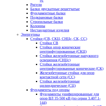
91
Ригели
Балки двускатные решетчатые
Фундаментные балки
Подкрановые балки
Стропильные балки
Колонны
Нестандартные изделия
Энергетика
Стойки (СВ, СКЦ, СНЦс, СК, СС)
Стойки СВ
Стойки опор конические
центрифугированные (СКЦ)
Стойки железобетонные наружного
освещения (СНЦс)
Стойки железобетонные
центрифугированные конические (СК)
Железобетонные стойки для опор
контактной сети (СС)
Стойки железобетонные
цилиндрические (СЦ)
Фундаменты под опоры
Фундаменты унифицированные для
опор ВЛ 35-500 кВ (по серии 3.407.1-
144)