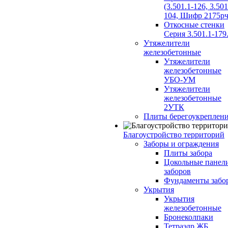
(3.501.1-126, 3.501
104, Шифр 2175рч
Откосные стенки
Серия 3.501.1-179
Утяжелители
железобетонные
Утяжелители
железобетонные
УБО-УМ
Утяжелители
железобетонные
2УТК
Плиты берегоукреплен
Благоустройство территорий
Заборы и ограждения
Плиты забора
Цокольные панел
заборов
Фундаменты забо
Укрытия
Укрытия
железобетонные
Бронеколпаки
Тетраэдр ЖБ