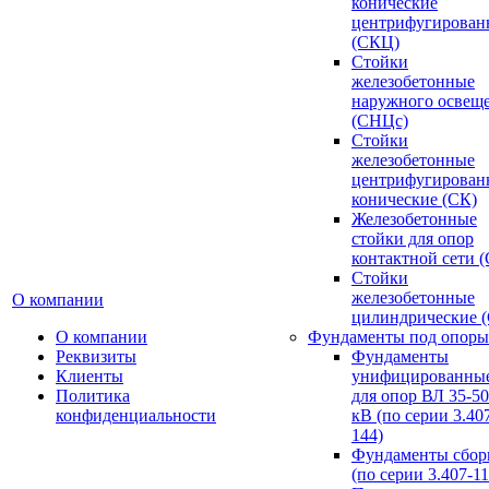
конические
центрифугирован
(СКЦ)
Стойки
железобетонные
наружного освещ
(СНЦс)
Стойки
железобетонные
центрифугирован
конические (СК)
Железобетонные
стойки для опор
контактной сети 
Стойки
железобетонные
О компании
цилиндрические 
О компании
Фундаменты под опоры
Реквизиты
Фундаменты
Клиенты
унифицированны
Политика
для опор ВЛ 35-5
конфиденциальности
кВ (по серии 3.407
144)
Фундаменты сбор
(по серии 3.407-11