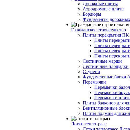
Дорожные плиты
Аэродромные плиты
Бордюры
Фундаменты дорожных
Гражданское строительство
Плиты перекрытия ПК
Плиты перекрыти
Плиты перекрыти
Плиты перекрыти
Плиты перекрыти
Лестничные марши
Лестничные площадки
Ступени
Фундаментные блоки 
Перемычки
Перемычки балочн
Перемычки бруско
Перемычки плитн
Плиты балконов для ж
Вентиляционные блок
Плиты лоджий для жил
Лотки теплотрасс
Лотки теплотрасс Л сер