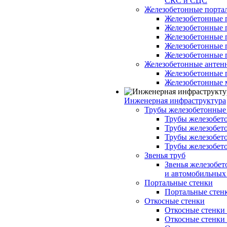
СКС и СЦС
Железобетонные порт
Железобетонные 
Железобетонные 
Железобетонные 
Железобетонные 
Железобетонные 
Железобетонные антен
Железобетонные 
Железобетонные 
Инженерная инфраструктура
Трубы железобетонные
Трубы железобето
Трубы железобето
Трубы железобет
Трубы железобет
Звенья труб
Звенья железобе
и автомобильных 
Портальные стенки
Портальные стенки
Откосные стенки
Откосные стенки с
Откосные стенки с