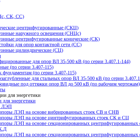
с, СК, СС)
ические центрифугированные (СКЦ)
тонные наружного освещения (СНЦс)
тонные центрифугированные конические (СК)
тойки для опор контактной сети (СС)
тонные цилиндрические (СЦ)
ы
цированные для опор ВЛ 35-500 кВ (по серии 3.407.1-144)
ые (по серии 3.407-115)
 фундаментам (по серии 3.407-115)
аглубленные для стальных опор ВЛ 35-500 кВ (по серии 3.407.1
овидные под оттяжки опор ВЛ до 500 кВ (по рабочим чертежам)
иты
 для энергетики
ы ЛЭП
опоры ЛЭП на основе вибрированных стоек СВ и СНВ
опоры ЛЭП на основе цинтрифугированных стоек СК и СЦ
опоры ЛЭП на основе секционированных центрифугированных 
К.Д
опоры ЛЭП на основе секционированных центрифугированных 