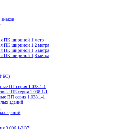
 знаков
я ПК шириной 1 метр
я ПК шириной 1,2 метра
я ПК шириной 1,5 метра
я ПК шириной 1,8 метра
(ФБС)
ые ПГ серия 1.038.1-1
вые ПБ серия 1.038.1-1
ые ПП серия 1.038.1-1
илых зданий
и
ых зданий
ия 3.006.1-2/87