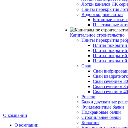
Лотки каналов ЛК серия
Плиты перекрытия лот
Водоотводные лотки
Бетонные лотки с
Пластиковые лот
Капитальное строительство
Плиты перекрытия реб
Плиты покрытий 1
Плиты покрытий 
Плиты покрытий 1
Плиты покрытий 
Сваи
Сваи вибрированн
Сваи квадратного
Сваи сечением 3
Сваи сечением 3
Сваи сечением 4
Ригели
Балки двускатные реше
Фундаментные балки
Подкрановые балки
О компании
Стропильные балки
Колонны
О компании
Нестандартные издели