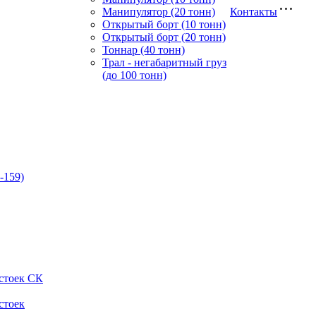
Манипулятор (20 тонн)
Контакты
Открытый борт (10 тонн)
Открытый борт (20 тонн)
Тоннар (40 тонн)
Трал - негабаритный груз
(до 100 тонн)
-159)
стоек СК
стоек