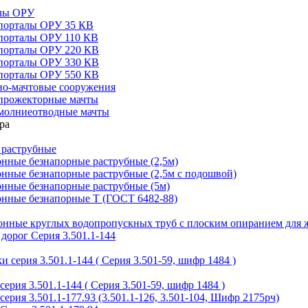
алы ОРУ
порталы ОРУ 35 КВ
порталы ОРУ 110 КВ
порталы ОРУ 220 КВ
порталы ОРУ 330 КВ
порталы ОРУ 550 КВ
но-мачтовые сооружения
прожекторные мачты
молниеотводные мачты
 раструбные
нные безнапорные раструбные (2,5м)
нные безнапорные раструбные (2,5м с подошвой)
онные безнапорные раструбные (5м)
онные безнапорные Т (ГОСТ 6482-88)
тонные круглых водопропускных труб с плоским опиранием для 
дорог Серия 3.501.1-144
 серия 3.501.1-144 ( Серия 3.501-59, шифр 1484 )
ерия 3.501.1-144 ( Серия 3.501-59, шифр 1484 )
ерия 3.501.1-177.93 (3.501.1-126, 3.501-104, Шифр 2175рч)