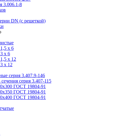
 3.006.1-8
ков
ерии DN (с решеткой)
ки
ристые
,5 x 6
3 x 6
,5 x 12
3 x 12
ые серия 3.407.9-146
 сечения серия 3.407-115
00х300 ГОСТ 19804-91
50х350 ГОСТ 19804-91
00х400 ГОСТ 19804-91
тчатые
я