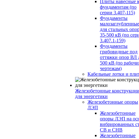
Плиты навесные 
фундаментам (по
серии 3.407-115)
Фундаменты
малозаглубленны
для стальных опо
35-500 кВ (по сер
3.407.1-159)
Фундаменты
грибовидные под
оттяжки опор ВЛ 
500 кВ (по рабоч
чертежам)
Кабельные лотки и пли
Железобетонные конструкци
для энергетики
Железобетонные опоры
ЛЭП
Железобетонные
опоры ЛЭП на ос
вибрированных с
СВ и СНВ
Железобетонные