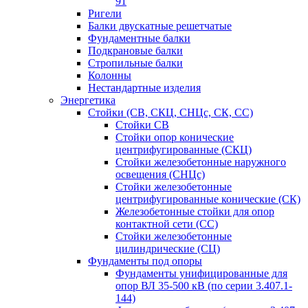
91
Ригели
Балки двускатные решетчатые
Фундаментные балки
Подкрановые балки
Стропильные балки
Колонны
Нестандартные изделия
Энергетика
Стойки (СВ, СКЦ, СНЦс, СК, СС)
Стойки СВ
Стойки опор конические
центрифугированные (СКЦ)
Стойки железобетонные наружного
освещения (СНЦс)
Стойки железобетонные
центрифугированные конические (СК)
Железобетонные стойки для опор
контактной сети (СС)
Стойки железобетонные
цилиндрические (СЦ)
Фундаменты под опоры
Фундаменты унифицированные для
опор ВЛ 35-500 кВ (по серии 3.407.1-
144)