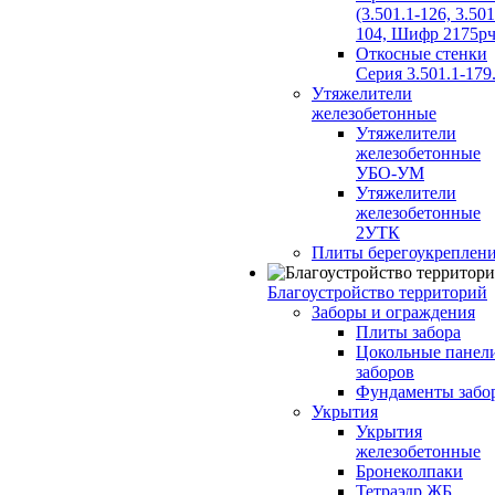
(3.501.1-126, 3.501
104, Шифр 2175рч
Откосные стенки
Серия 3.501.1-179
Утяжелители
железобетонные
Утяжелители
железобетонные
УБО-УМ
Утяжелители
железобетонные
2УТК
Плиты берегоукреплен
Благоустройство территорий
Заборы и ограждения
Плиты забора
Цокольные панел
заборов
Фундаменты забо
Укрытия
Укрытия
железобетонные
Бронеколпаки
Тетраэдр ЖБ