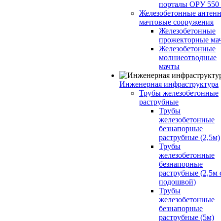
порталы ОРУ 550
Железобетонные антенн
мачтовые сооружения
Железобетонные
прожекторные ма
Железобетонные
молниеотводные
мачты
Инженерная инфраструктура
Трубы железобетонные
раструбные
Трубы
железобетонные
безнапорные
раструбные (2,5м)
Трубы
железобетонные
безнапорные
раструбные (2,5м 
подошвой)
Трубы
железобетонные
безнапорные
раструбные (5м)