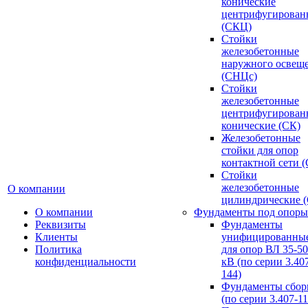
конические
центрифугирован
(СКЦ)
Стойки
железобетонные
наружного освещ
(СНЦс)
Стойки
железобетонные
центрифугирован
конические (СК)
Железобетонные
стойки для опор
контактной сети 
Стойки
железобетонные
О компании
цилиндрические 
О компании
Фундаменты под опоры
Реквизиты
Фундаменты
Клиенты
унифицированны
Политика
для опор ВЛ 35-5
конфиденциальности
кВ (по серии 3.407
144)
Фундаменты сбор
(по серии 3.407-11