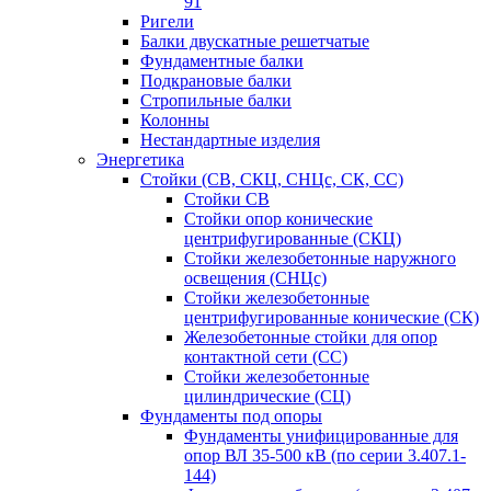
91
Ригели
Балки двускатные решетчатые
Фундаментные балки
Подкрановые балки
Стропильные балки
Колонны
Нестандартные изделия
Энергетика
Стойки (СВ, СКЦ, СНЦс, СК, СС)
Стойки СВ
Стойки опор конические
центрифугированные (СКЦ)
Стойки железобетонные наружного
освещения (СНЦс)
Стойки железобетонные
центрифугированные конические (СК)
Железобетонные стойки для опор
контактной сети (СС)
Стойки железобетонные
цилиндрические (СЦ)
Фундаменты под опоры
Фундаменты унифицированные для
опор ВЛ 35-500 кВ (по серии 3.407.1-
144)