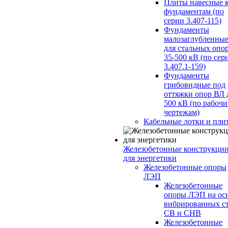
Плиты навесные 
фундаментам (по
серии 3.407-115)
Фундаменты
малозаглубленны
для стальных опо
35-500 кВ (по сер
3.407.1-159)
Фундаменты
грибовидные под
оттяжки опор ВЛ 
500 кВ (по рабоч
чертежам)
Кабельные лотки и пли
Железобетонные конструкци
для энергетики
Железобетонные опоры
ЛЭП
Железобетонные
опоры ЛЭП на ос
вибрированных с
СВ и СНВ
Железобетонные