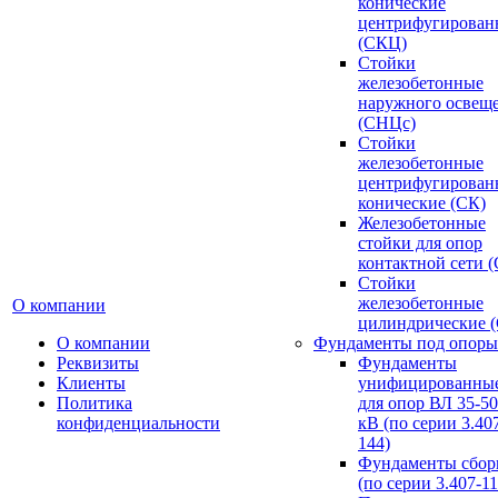
конические
центрифугирован
(СКЦ)
Стойки
железобетонные
наружного освещ
(СНЦс)
Стойки
железобетонные
центрифугирован
конические (СК)
Железобетонные
стойки для опор
контактной сети 
Стойки
железобетонные
О компании
цилиндрические 
О компании
Фундаменты под опоры
Реквизиты
Фундаменты
Клиенты
унифицированны
Политика
для опор ВЛ 35-5
конфиденциальности
кВ (по серии 3.407
144)
Фундаменты сбор
(по серии 3.407-11