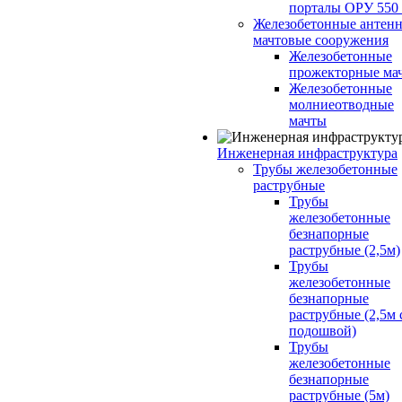
порталы ОРУ 550
Железобетонные антенн
мачтовые сооружения
Железобетонные
прожекторные ма
Железобетонные
молниеотводные
мачты
Инженерная инфраструктура
Трубы железобетонные
раструбные
Трубы
железобетонные
безнапорные
раструбные (2,5м)
Трубы
железобетонные
безнапорные
раструбные (2,5м 
подошвой)
Трубы
железобетонные
безнапорные
раструбные (5м)