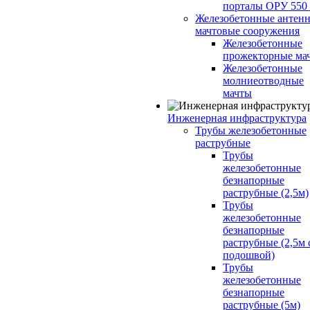
порталы ОРУ 550
Железобетонные антенн
мачтовые сооружения
Железобетонные
прожекторные ма
Железобетонные
молниеотводные
мачты
Инженерная инфраструктура
Трубы железобетонные
раструбные
Трубы
железобетонные
безнапорные
раструбные (2,5м)
Трубы
железобетонные
безнапорные
раструбные (2,5м 
подошвой)
Трубы
железобетонные
безнапорные
раструбные (5м)