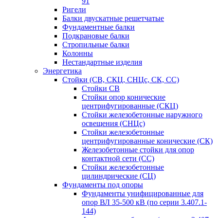
91
Ригели
Балки двускатные решетчатые
Фундаментные балки
Подкрановые балки
Стропильные балки
Колонны
Нестандартные изделия
Энергетика
Стойки (СВ, СКЦ, СНЦс, СК, СС)
Стойки СВ
Стойки опор конические
центрифугированные (СКЦ)
Стойки железобетонные наружного
освещения (СНЦс)
Стойки железобетонные
центрифугированные конические (СК)
Железобетонные стойки для опор
контактной сети (СС)
Стойки железобетонные
цилиндрические (СЦ)
Фундаменты под опоры
Фундаменты унифицированные для
опор ВЛ 35-500 кВ (по серии 3.407.1-
144)