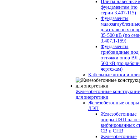
Плиты навесные 
фундаментам (по
серии 3.407-115)
Фундаменты
малозаглубленны
для стальных опо
35-500 кВ (по сер
3.407.1-159)
Фундаменты
грибовидные под
оттяжки опор ВЛ 
500 кВ (по рабоч
чертежам)
Кабельные лотки и пли
Железобетонные конструкци
для энергетики
Железобетонные опоры
ЛЭП
Железобетонные
опоры ЛЭП на ос
вибрированных с
СВ и СНВ
Железобетонные