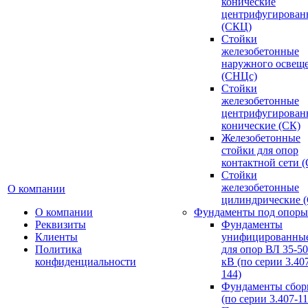
конические
центрифугирован
(СКЦ)
Стойки
железобетонные
наружного освещ
(СНЦс)
Стойки
железобетонные
центрифугирован
конические (СК)
Железобетонные
стойки для опор
контактной сети 
Стойки
железобетонные
О компании
цилиндрические 
О компании
Фундаменты под опоры
Реквизиты
Фундаменты
Клиенты
унифицированны
Политика
для опор ВЛ 35-5
конфиденциальности
кВ (по серии 3.407
144)
Фундаменты сбор
(по серии 3.407-11