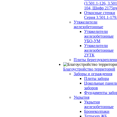
(3.501.1-126, 3.501
104, Шифр 2175рч
Откосные стенки
Серия 3.501.1-179
Утяжелители
железобетонные
Утяжелители
железобетонные
УБО-УМ
Утяжелители
железобетонные
2УТК
Плиты берегоукреплен
Благоустройство территорий
Заборы и ограждения
Плиты забора
Цокольные панел
заборов
Фундаменты забо
Укрытия
Укрытия
железобетонные
Бронеколпаки
Тетраэдр ЖБ