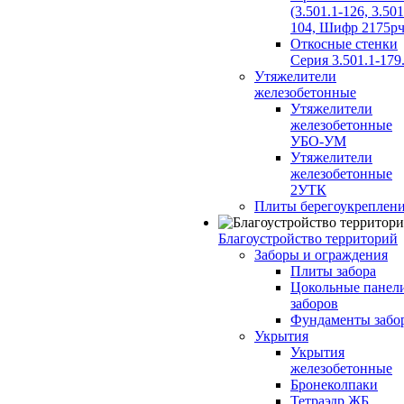
(3.501.1-126, 3.501
104, Шифр 2175рч
Откосные стенки
Серия 3.501.1-179
Утяжелители
железобетонные
Утяжелители
железобетонные
УБО-УМ
Утяжелители
железобетонные
2УТК
Плиты берегоукреплен
Благоустройство территорий
Заборы и ограждения
Плиты забора
Цокольные панел
заборов
Фундаменты забо
Укрытия
Укрытия
железобетонные
Бронеколпаки
Тетраэдр ЖБ