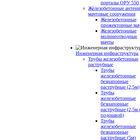
порталы ОРУ 550
Железобетонные антенн
мачтовые сооружения
Железобетонные
прожекторные ма
Железобетонные
молниеотводные
мачты
Инженерная инфраструктура
Трубы железобетонные
раструбные
Трубы
железобетонные
безнапорные
раструбные (2,5м)
Трубы
железобетонные
безнапорные
раструбные (2,5м 
подошвой)
Трубы
железобетонные
безнапорные
раструбные (5м)