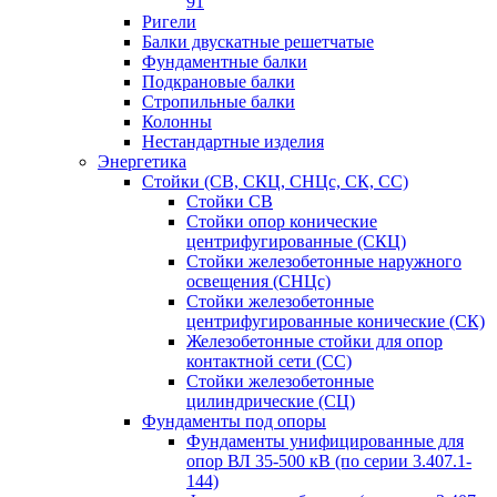
91
Ригели
Балки двускатные решетчатые
Фундаментные балки
Подкрановые балки
Стропильные балки
Колонны
Нестандартные изделия
Энергетика
Стойки (СВ, СКЦ, СНЦс, СК, СС)
Стойки СВ
Стойки опор конические
центрифугированные (СКЦ)
Стойки железобетонные наружного
освещения (СНЦс)
Стойки железобетонные
центрифугированные конические (СК)
Железобетонные стойки для опор
контактной сети (СС)
Стойки железобетонные
цилиндрические (СЦ)
Фундаменты под опоры
Фундаменты унифицированные для
опор ВЛ 35-500 кВ (по серии 3.407.1-
144)