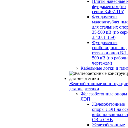
Плиты навесные 
фундаментам (по
серии 3.407-115)
Фундаменты
малозаглубленны
для стальных опо
35-500 кВ (по сер
3.407.1-159)
Фундаменты
грибовидные под
оттяжки опор ВЛ 
500 кВ (по рабоч
чертежам)
Кабельные лотки и пли
Железобетонные конструкци
для энергетики
Железобетонные опоры
ЛЭП
Железобетонные
опоры ЛЭП на ос
вибрированных с
СВ и СНВ
Железобетонные