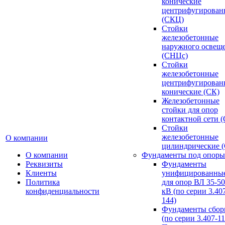
конические
центрифугирован
(СКЦ)
Стойки
железобетонные
наружного освещ
(СНЦс)
Стойки
железобетонные
центрифугирован
конические (СК)
Железобетонные
стойки для опор
контактной сети 
Стойки
железобетонные
О компании
цилиндрические 
О компании
Фундаменты под опоры
Реквизиты
Фундаменты
Клиенты
унифицированны
Политика
для опор ВЛ 35-5
конфиденциальности
кВ (по серии 3.407
144)
Фундаменты сбор
(по серии 3.407-11