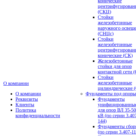
конические
центрифугирован
(СКЦ)
Стойки
железобетонные
наружного освещ
(СНЦс)
Стойки
железобетонные
центрифугирован
конические (СК)
Железобетонные
стойки для опор
контактной сети 
Стойки
железобетонные
О компании
цилиндрические 
О компании
Фундаменты под опоры
Реквизиты
Фундаменты
Клиенты
унифицированны
Политика
для опор ВЛ 35-5
конфиденциальности
кВ (по серии 3.407
144)
Фундаменты сбор
(по серии 3.407-11