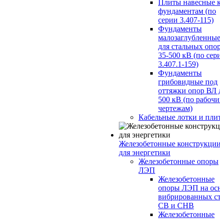
Плиты навесные 
фундаментам (по
серии 3.407-115)
Фундаменты
малозаглубленны
для стальных опо
35-500 кВ (по сер
3.407.1-159)
Фундаменты
грибовидные под
оттяжки опор ВЛ 
500 кВ (по рабоч
чертежам)
Кабельные лотки и пли
Железобетонные конструкци
для энергетики
Железобетонные опоры
ЛЭП
Железобетонные
опоры ЛЭП на ос
вибрированных с
СВ и СНВ
Железобетонные