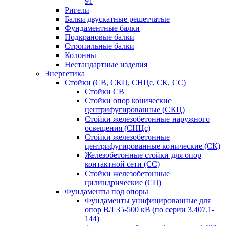
91
Ригели
Балки двускатные решетчатые
Фундаментные балки
Подкрановые балки
Стропильные балки
Колонны
Нестандартные изделия
Энергетика
Стойки (СВ, СКЦ, СНЦс, СК, СС)
Стойки СВ
Стойки опор конические
центрифугированные (СКЦ)
Стойки железобетонные наружного
освещения (СНЦс)
Стойки железобетонные
центрифугированные конические (СК)
Железобетонные стойки для опор
контактной сети (СС)
Стойки железобетонные
цилиндрические (СЦ)
Фундаменты под опоры
Фундаменты унифицированные для
опор ВЛ 35-500 кВ (по серии 3.407.1-
144)