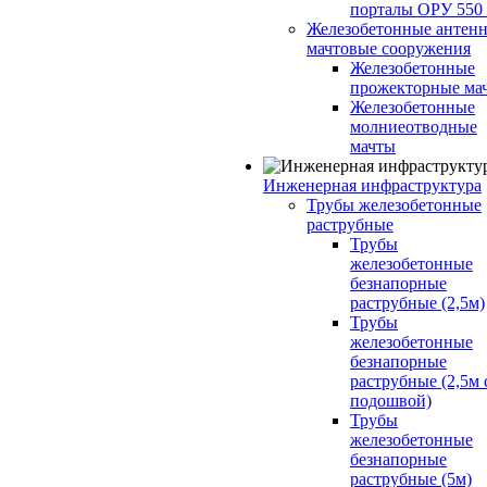
порталы ОРУ 550
Железобетонные антенн
мачтовые сооружения
Железобетонные
прожекторные ма
Железобетонные
молниеотводные
мачты
Инженерная инфраструктура
Трубы железобетонные
раструбные
Трубы
железобетонные
безнапорные
раструбные (2,5м)
Трубы
железобетонные
безнапорные
раструбные (2,5м 
подошвой)
Трубы
железобетонные
безнапорные
раструбные (5м)