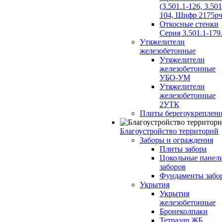
(3.501.1-126, 3.501
104, Шифр 2175рч
Откосные стенки
Серия 3.501.1-179
Утяжелители
железобетонные
Утяжелители
железобетонные
УБО-УМ
Утяжелители
железобетонные
2УТК
Плиты берегоукреплен
Благоустройство территорий
Заборы и ограждения
Плиты забора
Цокольные панел
заборов
Фундаменты забо
Укрытия
Укрытия
железобетонные
Бронеколпаки
Тетраэдр ЖБ