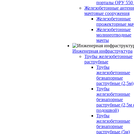
порталы ОРУ 550
Железобетонные антенн
мачтовые сооружения
Железобетонные
прожекторные ма
Железобетонные
молниеотводные
мачты
Инженерная инфраструктура
Трубы железобетонные
раструбные
Трубы
железобетонные
безнапорные
раструбные (2,5м)
Трубы
железобетонные
безнапорные
раструбные (2,5м 
подошвой)
Трубы
железобетонные
безнапорные
раструбные (5м)