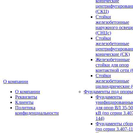
конические
центрифугирован
(СКЦ)
Стойки
железобетонные
наружного освещ
(СНЦс)
Стойки
железобетонные
центрифугирован
конические (СК)
Железобетонные
стойки для опор
контактной сети 
Стойки
железобетонные
О компании
цилиндрические 
О компании
Фундаменты под опоры
Реквизиты
Фундаменты
Клиенты
унифицированны
Политика
для опор ВЛ 35-5
конфиденциальности
кВ (по серии 3.407
144)
Фундаменты сбор
(по серии 3.407-11