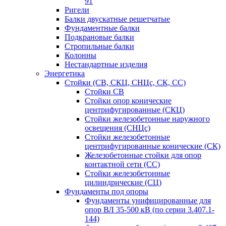
91
Ригели
Балки двускатные решетчатые
Фундаментные балки
Подкрановые балки
Стропильные балки
Колонны
Нестандартные изделия
Энергетика
Стойки (СВ, СКЦ, СНЦс, СК, СС)
Стойки СВ
Стойки опор конические
центрифугированные (СКЦ)
Стойки железобетонные наружного
освещения (СНЦс)
Стойки железобетонные
центрифугированные конические (СК)
Железобетонные стойки для опор
контактной сети (СС)
Стойки железобетонные
цилиндрические (СЦ)
Фундаменты под опоры
Фундаменты унифицированные для
опор ВЛ 35-500 кВ (по серии 3.407.1-
144)