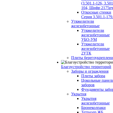
(3.501.1-126, 3.501
104, Шифр 2175рч
Откосные стенки
Серия 3.501.1-179
Утяжелители
железобетонные
Утяжелители
железобетонные
УБО-УМ
Утяжелители
железобетонные
2УТК
Плиты берегоукреплен
Благоустройство территорий
Заборы и ограждения
Плиты забора
Цокольные панел
заборов
Фундаменты забо
Укрытия
Укрытия
железобетонные
Бронеколпаки
Тетраэдр ЖБ