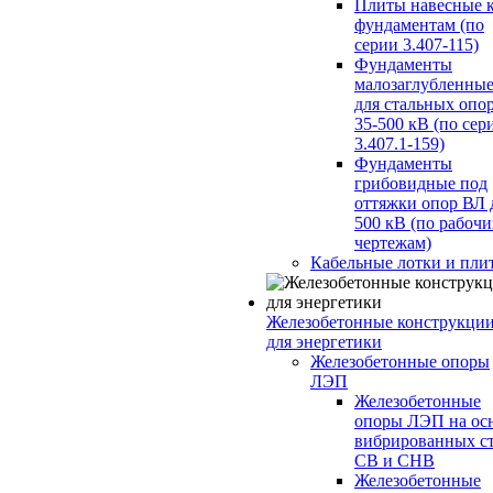
Плиты навесные 
фундаментам (по
серии 3.407-115)
Фундаменты
малозаглубленны
для стальных опо
35-500 кВ (по сер
3.407.1-159)
Фундаменты
грибовидные под
оттяжки опор ВЛ 
500 кВ (по рабоч
чертежам)
Кабельные лотки и пли
Железобетонные конструкци
для энергетики
Железобетонные опоры
ЛЭП
Железобетонные
опоры ЛЭП на ос
вибрированных с
СВ и СНВ
Железобетонные