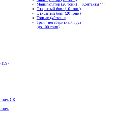
Манипулятор (20 тонн)
Контакты
Открытый борт (10 тонн)
Открытый борт (20 тонн)
Тоннар (40 тонн)
Трал - негабаритный груз
(до 100 тонн)
-159)
стоек СК
стоек