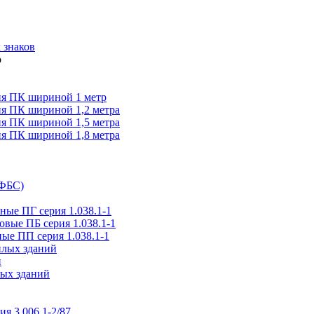
 знаков
я ПК шириной 1 метр
я ПК шириной 1,2 метра
я ПК шириной 1,5 метра
я ПК шириной 1,8 метра
(ФБС)
ые ПГ серия 1.038.1-1
вые ПБ серия 1.038.1-1
ые ПП серия 1.038.1-1
илых зданий
и
ых зданий
ия 3.006.1-2/87