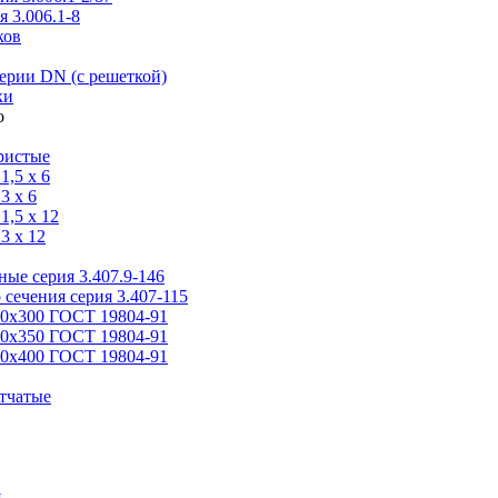
 3.006.1-8
ков
ерии DN (с решеткой)
ки
ристые
,5 x 6
3 x 6
,5 x 12
3 x 12
ые серия 3.407.9-146
 сечения серия 3.407-115
00х300 ГОСТ 19804-91
50х350 ГОСТ 19804-91
00х400 ГОСТ 19804-91
тчатые
я