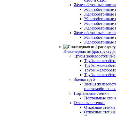
СКС и СЦС
Железобетонные порт
Железобетонные 
Железобетонные 
Железобетонные 
Железобетонные 
Железобетонные 
Железобетонные антен
Железобетонные 
Железобетонные 
Инженерная инфраструктура
Трубы железобетонные
Трубы железобето
Трубы железобето
Трубы железобет
Трубы железобет
Звенья труб
Звенья железобе
и автомобильных 
Портальные стенки
Портальные стенки
Откосные стенки
Откосные стенки с
Откосные стенки с