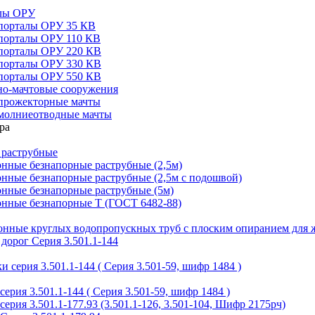
алы ОРУ
порталы ОРУ 35 КВ
порталы ОРУ 110 КВ
порталы ОРУ 220 КВ
порталы ОРУ 330 КВ
порталы ОРУ 550 КВ
но-мачтовые сооружения
прожекторные мачты
молниеотводные мачты
 раструбные
нные безнапорные раструбные (2,5м)
нные безнапорные раструбные (2,5м с подошвой)
онные безнапорные раструбные (5м)
онные безнапорные Т (ГОСТ 6482-88)
тонные круглых водопропускных труб с плоским опиранием для 
дорог Серия 3.501.1-144
 серия 3.501.1-144 ( Серия 3.501-59, шифр 1484 )
ерия 3.501.1-144 ( Серия 3.501-59, шифр 1484 )
ерия 3.501.1-177.93 (3.501.1-126, 3.501-104, Шифр 2175рч)