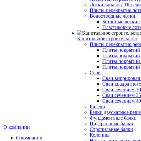
Лотки каналов ЛК серия
Плиты перекрытия лот
Водоотводные лотки
Бетонные лотки с
Пластиковые лот
Капитальное строительство
Плиты перекрытия реб
Плиты покрытий 1
Плиты покрытий 
Плиты покрытий 1
Плиты покрытий 
Сваи
Сваи вибрированн
Сваи квадратного
Сваи сечением 3
Сваи сечением 3
Сваи сечением 4
Ригели
Балки двускатные реше
Фундаментные балки
Подкрановые балки
О компании
Стропильные балки
Колонны
О компании
Нестандартные издели