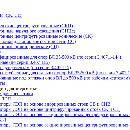
с, СК, СС)
ические центрифугированные (СКЦ)
тонные наружного освещения (СНЦс)
тонные центрифугированные конические (СК)
тойки для опор контактной сети (СС)
тонные цилиндрические (СЦ)
ы
цированные для опор ВЛ 35-500 кВ (по серии 3.407.1-144)
ые (по серии 3.407-115)
 фундаментам (по серии 3.407-115)
аглубленные для стальных опор ВЛ 35-500 кВ (по серии 3.407.1
овидные под оттяжки опор ВЛ до 500 кВ (по рабочим чертежам)
иты
 для энергетики
ы ЛЭП
опоры ЛЭП на основе вибрированных стоек СВ и СНВ
опоры ЛЭП на основе цинтрифугированных стоек СК и СЦ
опоры ЛЭП на основе секционированных центрифугированных 
К.Д
опоры ЛЭП на основе секционированных центрифугированных 