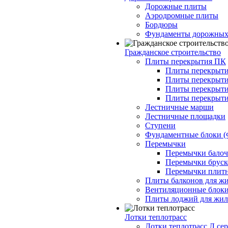
Дорожные плиты
Аэродромные плиты
Бордюры
Фундаменты дорожных
Гражданское строительство
Плиты перекрытия ПК
Плиты перекрыти
Плиты перекрыти
Плиты перекрыти
Плиты перекрыти
Лестничные марши
Лестничные площадки
Ступени
Фундаментные блоки 
Перемычки
Перемычки балочн
Перемычки бруско
Перемычки плитн
Плиты балконов для ж
Вентиляционные блок
Плиты лоджий для жил
Лотки теплотрасс
Лотки теплотрасс Л сер