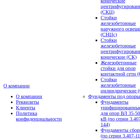
конические
центрифугирован
(СКЦ)
Стойки
железобетонные
наружного освещ
(СНЦс)
Стойки
железобетонные
центрифугирован
конические (СК)
Железобетонные
стойки для опор
контактной сети 
Стойки
железобетонные
О компании
цилиндрические 
О компании
Фундаменты под опоры
Реквизиты
Фундаменты
Клиенты
унифицированны
Политика
для опор ВЛ 35-5
конфиденциальности
кВ (по серии 3.407
144)
Фундаменты сбор
(по серии 3.407-11