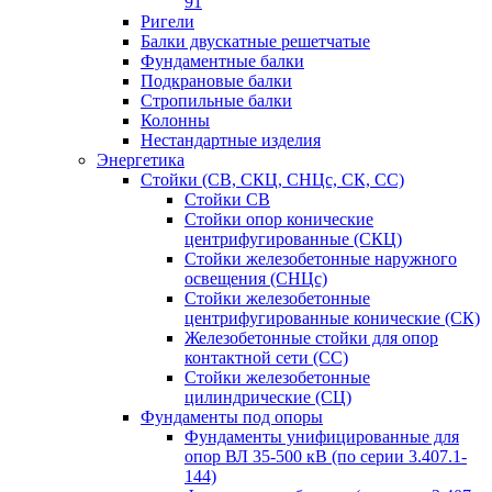
91
Ригели
Балки двускатные решетчатые
Фундаментные балки
Подкрановые балки
Стропильные балки
Колонны
Нестандартные изделия
Энергетика
Стойки (СВ, СКЦ, СНЦс, СК, СС)
Стойки СВ
Стойки опор конические
центрифугированные (СКЦ)
Стойки железобетонные наружного
освещения (СНЦс)
Стойки железобетонные
центрифугированные конические (СК)
Железобетонные стойки для опор
контактной сети (СС)
Стойки железобетонные
цилиндрические (СЦ)
Фундаменты под опоры
Фундаменты унифицированные для
опор ВЛ 35-500 кВ (по серии 3.407.1-
144)