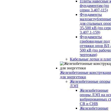
Плиты навесные 
фундаментам (по
серии 3.407-115)
Фундаменты
малозаглубленны
для стальных опо
35-500 кВ (по сер
3.407.1-159)
Фундаменты
грибовидные под
оттяжки опор ВЛ 
500 кВ (по рабоч
чертежам)
Кабельные лотки и пли
Железобетонные конструкци
для энергетики
Железобетонные опоры
ЛЭП
Железобетонные
опоры ЛЭП на ос
вибрированных с
СВ и СНВ
Железобетонные