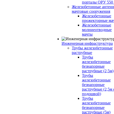
порталы ОРУ 550
Железобетонные антенн
мачтовые сооружения
Железобетонные
прожекторные ма
Железобетонные
молниеотводные
мачты
Инженерная инфраструктура
Трубы железобетонные
раструбные
Трубы
железобетонные
безнапорные
раструбные (2,5м)
Трубы
железобетонные
безнапорные
раструбные (2,5м 
подошвой)
Трубы
железобетонные
безнапорные
раструбные (5м)