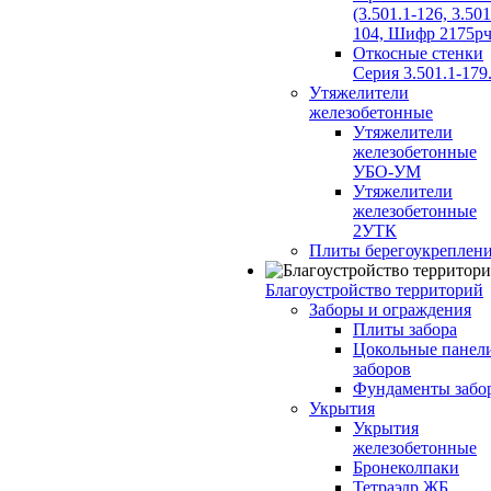
(3.501.1-126, 3.501
104, Шифр 2175рч
Откосные стенки
Серия 3.501.1-179
Утяжелители
железобетонные
Утяжелители
железобетонные
УБО-УМ
Утяжелители
железобетонные
2УТК
Плиты берегоукреплен
Благоустройство территорий
Заборы и ограждения
Плиты забора
Цокольные панел
заборов
Фундаменты забо
Укрытия
Укрытия
железобетонные
Бронеколпаки
Тетраэдр ЖБ