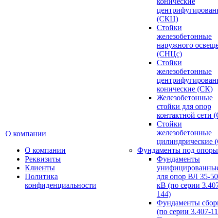
конические
центрифугирован
(СКЦ)
Стойки
железобетонные
наружного освещ
(СНЦс)
Стойки
железобетонные
центрифугирован
конические (СК)
Железобетонные
стойки для опор
контактной сети 
Стойки
железобетонные
О компании
цилиндрические 
О компании
Фундаменты под опоры
Реквизиты
Фундаменты
Клиенты
унифицированны
Политика
для опор ВЛ 35-5
конфиденциальности
кВ (по серии 3.407
144)
Фундаменты сбор
(по серии 3.407-11