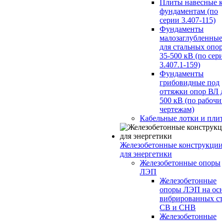
Плиты навесные 
фундаментам (по
серии 3.407-115)
Фундаменты
малозаглубленны
для стальных опо
35-500 кВ (по сер
3.407.1-159)
Фундаменты
грибовидные под
оттяжки опор ВЛ 
500 кВ (по рабоч
чертежам)
Кабельные лотки и пли
Железобетонные конструкци
для энергетики
Железобетонные опоры
ЛЭП
Железобетонные
опоры ЛЭП на ос
вибрированных с
СВ и СНВ
Железобетонные