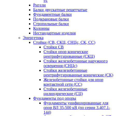
91
Ригели
Балки двускатные решетчатые
Фундаментные балки
Подкрановые балки
Стропильные балки
Колонны
Нестандартные изделия
Энергетика
Стойки (СВ, СКЦ, СНЦс, СК, СС)
Стойки СВ
Стойки опор конические
центрифугированные (СКЦ)
Стойки железобетонные наружного
освещения (СНЦс)
Стойки железобетонные
центрифугированные конические (СК)
Железобетонные стойки для опор
контактной сети (СС)
Стойки железобетонные
цилиндрические (СЦ)
Фундаменты под опоры
Фундаменты унифицированные для
опор ВЛ 35-500 кВ (по серии 3.407.1-
144)