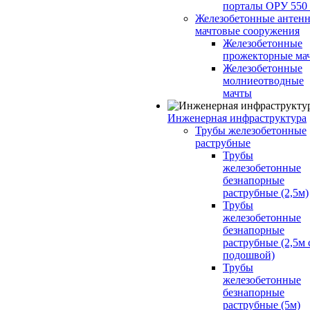
порталы ОРУ 550
Железобетонные антенн
мачтовые сооружения
Железобетонные
прожекторные ма
Железобетонные
молниеотводные
мачты
Инженерная инфраструктура
Трубы железобетонные
раструбные
Трубы
железобетонные
безнапорные
раструбные (2,5м)
Трубы
железобетонные
безнапорные
раструбные (2,5м 
подошвой)
Трубы
железобетонные
безнапорные
раструбные (5м)