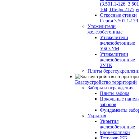
(3.501.1-126, 3.501
104, Шифр 2175рч
Откосные стенки
Серия 3.501.1-179
Утяжелители
железобетонные
Утяжелители
железобетонные
УБО-УМ
Утяжелители
железобетонные
2УТК
Плиты берегоукреплен
Благоустройство территорий
Заборы и ограждения
Плиты забора
Цокольные панел
заборов
Фундаменты забо
Укрытия
Укрытия
железобетонные
Бронеколпаки
Тетраэдр ЖБ