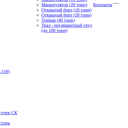
Манипулятор (20 тонн)
Контакты
Открытый борт (10 тонн)
Открытый борт (20 тонн)
Тоннар (40 тонн)
Трал - негабаритный груз
(до 100 тонн)
-159)
стоек СК
стоек