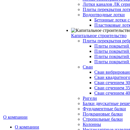
Лотки каналов ЛК серия
Плиты перекрытия лот
Водоотводные лотки
Бетонные лотки с
Пластиковые лот
Капитальное строительство
Плиты перекрытия реб
Плиты покрытий 1
Плиты покрытий 
Плиты покрытий 1
Плиты покрытий 
Сваи
Сваи вибрированн
Сваи квадратного
Сваи сечением 3
Сваи сечением 3
Сваи сечением 4
Ригели
Балки двускатные реше
Фундаментные балки
Подкрановые балки
О компании
Стропильные балки
Колонны
О компании
Нестандартные издели