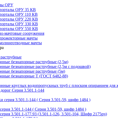
алы ОРУ
порталы ОРУ 35 КВ
порталы ОРУ 110 КВ
порталы ОРУ 220 КВ
порталы ОРУ 330 КВ
порталы ОРУ 550 КВ
но-мачтовые сооружения
прожекторные мачты
молниеотводные мачты
 раструбные
нные безнапорные раструбные (2,5м)
нные безнапорные раструбные (2,5м с подошвой)
онные безнапорные раструбные (5м)
онные безнапорные Т (ГОСТ 6482-88)
тонные круглых водопропускных труб с плоским опиранием для 
дорог Серия 3.501.1-144
 серия 3.501.1-144 ( Серия 3.501-59, шифр 1484 )
ерия 3.501.1-144 ( Серия 3.501-59, шифр 1484 )
ерия 3.501.1-177.93 (3.501.1-126, 3.501-104, Шифр 2175рч)