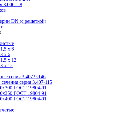
 3.006.1-8
ков
ерии DN (с решеткой)
ки
ристые
,5 x 6
3 x 6
,5 x 12
3 x 12
ые серия 3.407.9-146
 сечения серия 3.407-115
00х300 ГОСТ 19804-91
50х350 ГОСТ 19804-91
00х400 ГОСТ 19804-91
тчатые
я