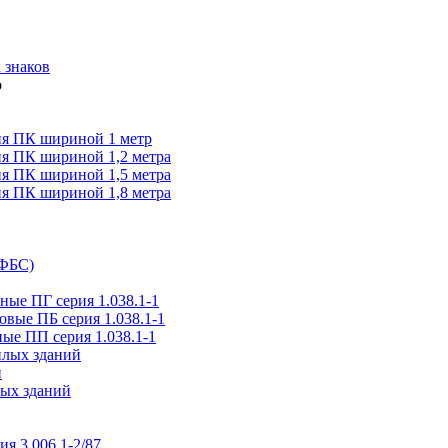
 знаков
я ПК шириной 1 метр
я ПК шириной 1,2 метра
я ПК шириной 1,5 метра
я ПК шириной 1,8 метра
(ФБС)
ые ПГ серия 1.038.1-1
вые ПБ серия 1.038.1-1
ые ПП серия 1.038.1-1
илых зданий
и
ых зданий
ия 3.006.1-2/87