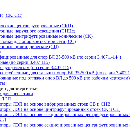
с, СК, СС)
ические центрифугированные (СКЦ)
тонные наружного освещения (СНЦс)
тонные центрифугированные конические (СК)
тойки для опор контактной сети (СС)
тонные цилиндрические (СЦ)
ы
цированные для опор ВЛ 35-500 кВ (по серии 3.407.1-144)
ые (по серии 3.407-115)
 фундаментам (по серии 3.407-115)
аглубленные для стальных опор ВЛ 35-500 кВ (по серии 3.407.1
овидные под оттяжки опор ВЛ до 500 кВ (по рабочим чертежам)
иты
 для энергетики
ы ЛЭП
опоры ЛЭП на основе вибрированных стоек СВ и СНВ
опоры ЛЭП на основе цинтрифугированных стоек СК и СЦ
опоры ЛЭП на основе секционированных центрифугированных 
К.Д
опоры ЛЭП на основе секционированных центрифугированных 