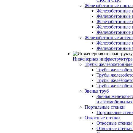
СКС и СЦС
Железобетонные порт
Железобетонные 
Железобетонные 
Железобетонные 
Железобетонные 
Железобетонные 
Железобетонные антен
Железобетонные 
Железобетонные 
Инженерная инфраструктура
Трубы железобетонные
Трубы железобето
Трубы железобето
Трубы железобет
Трубы железобет
Звенья труб
Звенья железобе
и автомобильных 
Портальные стенки
Портальные стенки
Откосные стенки
Откосные стенки с
Откосные стенки с