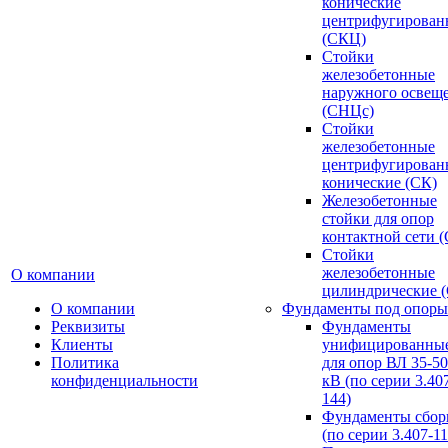
конические
центрифугирован
(СКЦ)
Стойки
железобетонные
наружного освещ
(СНЦс)
Стойки
железобетонные
центрифугирован
конические (СК)
Железобетонные
стойки для опор
контактной сети 
Стойки
железобетонные
О компании
цилиндрические 
О компании
Фундаменты под опоры
Реквизиты
Фундаменты
Клиенты
унифицированны
Политика
для опор ВЛ 35-5
конфиденциальности
кВ (по серии 3.407
144)
Фундаменты сбор
(по серии 3.407-11