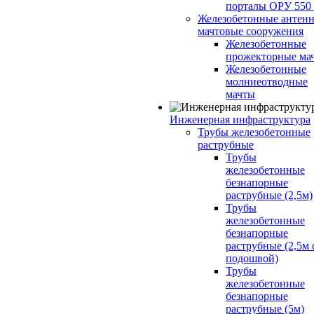
порталы ОРУ 550
Железобетонные антенн
мачтовые сооружения
Железобетонные
прожекторные ма
Железобетонные
молниеотводные
мачты
Инженерная инфраструктура
Трубы железобетонные
раструбные
Трубы
железобетонные
безнапорные
раструбные (2,5м)
Трубы
железобетонные
безнапорные
раструбные (2,5м 
подошвой)
Трубы
железобетонные
безнапорные
раструбные (5м)