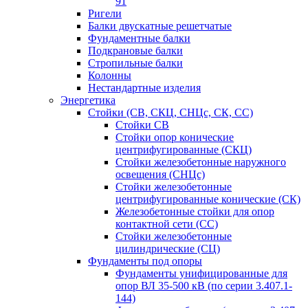
91
Ригели
Балки двускатные решетчатые
Фундаментные балки
Подкрановые балки
Стропильные балки
Колонны
Нестандартные изделия
Энергетика
Стойки (СВ, СКЦ, СНЦс, СК, СС)
Стойки СВ
Стойки опор конические
центрифугированные (СКЦ)
Стойки железобетонные наружного
освещения (СНЦс)
Стойки железобетонные
центрифугированные конические (СК)
Железобетонные стойки для опор
контактной сети (СС)
Стойки железобетонные
цилиндрические (СЦ)
Фундаменты под опоры
Фундаменты унифицированные для
опор ВЛ 35-500 кВ (по серии 3.407.1-
144)