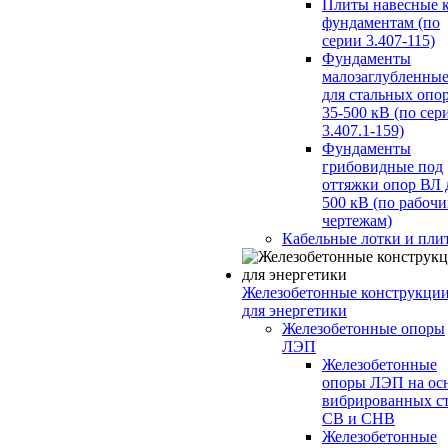
Плиты навесные 
фундаментам (по
серии 3.407-115)
Фундаменты
малозаглубленны
для стальных опо
35-500 кВ (по сер
3.407.1-159)
Фундаменты
грибовидные под
оттяжки опор ВЛ 
500 кВ (по рабоч
чертежам)
Кабельные лотки и пли
Железобетонные конструкци
для энергетики
Железобетонные опоры
ЛЭП
Железобетонные
опоры ЛЭП на ос
вибрированных с
СВ и СНВ
Железобетонные