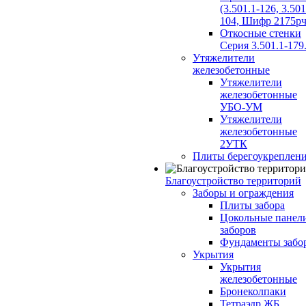
(3.501.1-126, 3.501
104, Шифр 2175рч
Откосные стенки
Серия 3.501.1-179
Утяжелители
железобетонные
Утяжелители
железобетонные
УБО-УМ
Утяжелители
железобетонные
2УТК
Плиты берегоукреплен
Благоустройство территорий
Заборы и ограждения
Плиты забора
Цокольные панел
заборов
Фундаменты забо
Укрытия
Укрытия
железобетонные
Бронеколпаки
Тетраэдр ЖБ