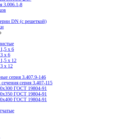
 3.006.1-8
ков
ерии DN (с решеткой)
ки
ристые
,5 x 6
3 x 6
,5 x 12
3 x 12
ые серия 3.407.9-146
 сечения серия 3.407-115
00х300 ГОСТ 19804-91
50х350 ГОСТ 19804-91
00х400 ГОСТ 19804-91
тчатые
я