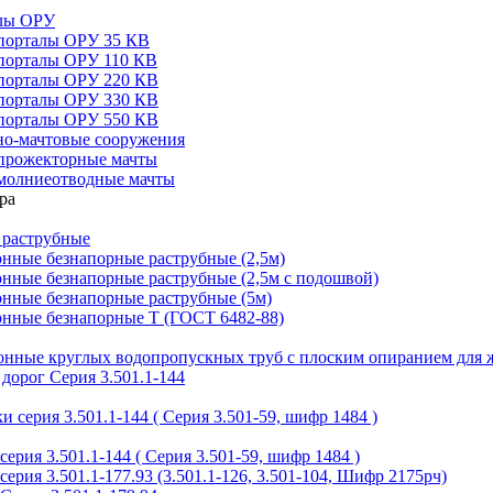
алы ОРУ
порталы ОРУ 35 КВ
порталы ОРУ 110 КВ
порталы ОРУ 220 КВ
порталы ОРУ 330 КВ
порталы ОРУ 550 КВ
но-мачтовые сооружения
прожекторные мачты
молниеотводные мачты
 раструбные
нные безнапорные раструбные (2,5м)
нные безнапорные раструбные (2,5м с подошвой)
онные безнапорные раструбные (5м)
онные безнапорные Т (ГОСТ 6482-88)
тонные круглых водопропускных труб с плоским опиранием для 
дорог Серия 3.501.1-144
 серия 3.501.1-144 ( Серия 3.501-59, шифр 1484 )
ерия 3.501.1-144 ( Серия 3.501-59, шифр 1484 )
ерия 3.501.1-177.93 (3.501.1-126, 3.501-104, Шифр 2175рч)