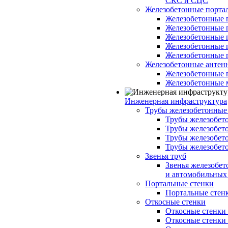
СКС и СЦС
Железобетонные порт
Железобетонные 
Железобетонные 
Железобетонные 
Железобетонные 
Железобетонные 
Железобетонные антен
Железобетонные 
Железобетонные 
Инженерная инфраструктура
Трубы железобетонные
Трубы железобето
Трубы железобето
Трубы железобет
Трубы железобет
Звенья труб
Звенья железобе
и автомобильных 
Портальные стенки
Портальные стенки
Откосные стенки
Откосные стенки с
Откосные стенки с