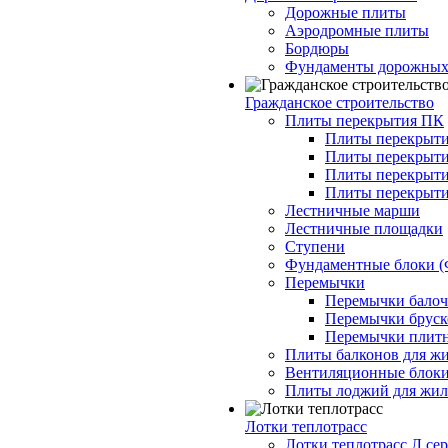
Дорожные плиты
Аэродромные плиты
Бордюры
Фундаменты дорожных
Гражданское строительство
Плиты перекрытия ПК
Плиты перекрыти
Плиты перекрыти
Плиты перекрыти
Плиты перекрыти
Лестничные марши
Лестничные площадки
Ступени
Фундаментные блоки 
Перемычки
Перемычки балочн
Перемычки бруско
Перемычки плитн
Плиты балконов для ж
Вентиляционные блок
Плиты лоджий для жил
Лотки теплотрасс
Лотки теплотрасс Л сер