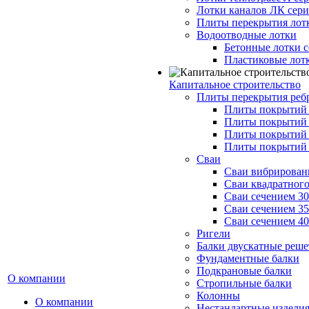
Лотки каналов ЛК серия
Плиты перекрытия лот
Водоотводные лотки
Бетонные лотки с
Пластиковые лот
Капитальное строительство
Плиты перекрытия реб
Плиты покрытий 1
Плиты покрытий 
Плиты покрытий 1
Плиты покрытий 
Сваи
Сваи вибрированн
Сваи квадратного
Сваи сечением 3
Сваи сечением 3
Сваи сечением 4
Ригели
Балки двускатные реше
Фундаментные балки
Подкрановые балки
О компании
Стропильные балки
Колонны
О компании
Нестандартные издели