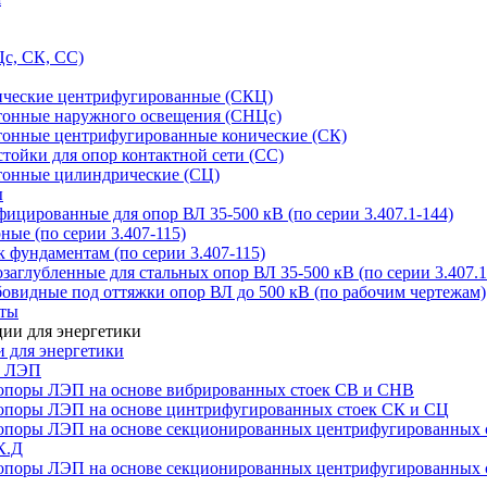
с, СК, СС)
ические центрифугированные (СКЦ)
тонные наружного освещения (СНЦс)
тонные центрифугированные конические (СК)
тойки для опор контактной сети (СС)
тонные цилиндрические (СЦ)
ы
цированные для опор ВЛ 35-500 кВ (по серии 3.407.1-144)
ые (по серии 3.407-115)
 фундаментам (по серии 3.407-115)
аглубленные для стальных опор ВЛ 35-500 кВ (по серии 3.407.1
овидные под оттяжки опор ВЛ до 500 кВ (по рабочим чертежам)
иты
 для энергетики
ы ЛЭП
опоры ЛЭП на основе вибрированных стоек СВ и СНВ
опоры ЛЭП на основе цинтрифугированных стоек СК и СЦ
опоры ЛЭП на основе секционированных центрифугированных 
К.Д
опоры ЛЭП на основе секционированных центрифугированных 