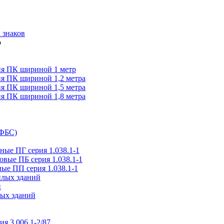
 знаков
я ПК шириной 1 метр
я ПК шириной 1,2 метра
я ПК шириной 1,5 метра
я ПК шириной 1,8 метра
(ФБС)
ые ПГ серия 1.038.1-1
вые ПБ серия 1.038.1-1
ые ПП серия 1.038.1-1
илых зданий
и
ых зданий
ия 3.006.1-2/87