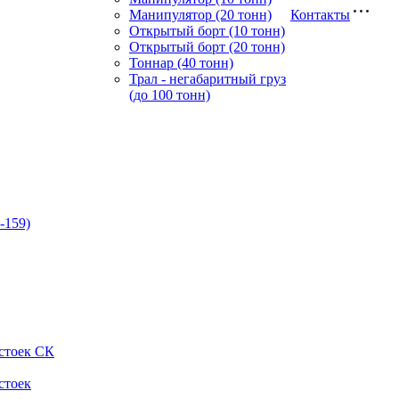
Манипулятор (20 тонн)
Контакты
Открытый борт (10 тонн)
Открытый борт (20 тонн)
Тоннар (40 тонн)
Трал - негабаритный груз
(до 100 тонн)
-159)
стоек СК
стоек