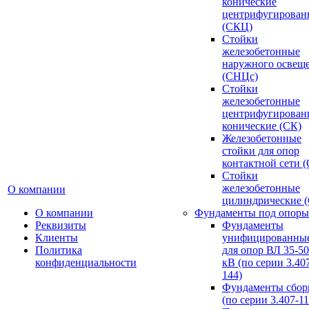
конические
центрифугирован
(СКЦ)
Стойки
железобетонные
наружного освещ
(СНЦс)
Стойки
железобетонные
центрифугирован
конические (СК)
Железобетонные
стойки для опор
контактной сети 
Стойки
железобетонные
О компании
цилиндрические 
О компании
Фундаменты под опоры
Реквизиты
Фундаменты
Клиенты
унифицированны
Политика
для опор ВЛ 35-5
конфиденциальности
кВ (по серии 3.407
144)
Фундаменты сбор
(по серии 3.407-11