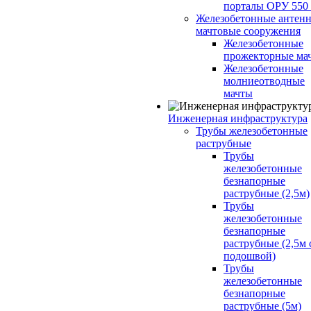
порталы ОРУ 550
Железобетонные антенн
мачтовые сооружения
Железобетонные
прожекторные ма
Железобетонные
молниеотводные
мачты
Инженерная инфраструктура
Трубы железобетонные
раструбные
Трубы
железобетонные
безнапорные
раструбные (2,5м)
Трубы
железобетонные
безнапорные
раструбные (2,5м 
подошвой)
Трубы
железобетонные
безнапорные
раструбные (5м)