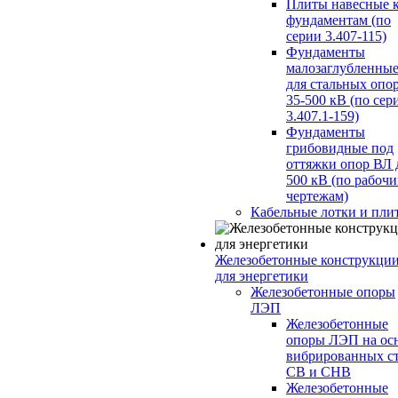
Плиты навесные 
фундаментам (по
серии 3.407-115)
Фундаменты
малозаглубленны
для стальных опо
35-500 кВ (по сер
3.407.1-159)
Фундаменты
грибовидные под
оттяжки опор ВЛ 
500 кВ (по рабоч
чертежам)
Кабельные лотки и пли
Железобетонные конструкци
для энергетики
Железобетонные опоры
ЛЭП
Железобетонные
опоры ЛЭП на ос
вибрированных с
СВ и СНВ
Железобетонные