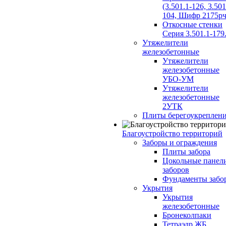
(3.501.1-126, 3.501
104, Шифр 2175рч
Откосные стенки
Серия 3.501.1-179
Утяжелители
железобетонные
Утяжелители
железобетонные
УБО-УМ
Утяжелители
железобетонные
2УТК
Плиты берегоукреплен
Благоустройство территорий
Заборы и ограждения
Плиты забора
Цокольные панел
заборов
Фундаменты забо
Укрытия
Укрытия
железобетонные
Бронеколпаки
Тетраэдр ЖБ