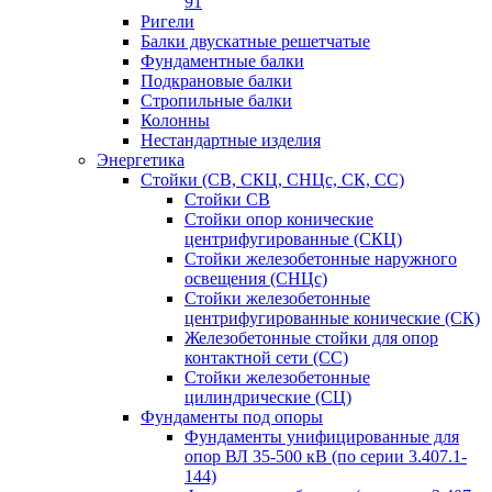
91
Ригели
Балки двускатные решетчатые
Фундаментные балки
Подкрановые балки
Стропильные балки
Колонны
Нестандартные изделия
Энергетика
Стойки (СВ, СКЦ, СНЦс, СК, СС)
Стойки СВ
Стойки опор конические
центрифугированные (СКЦ)
Стойки железобетонные наружного
освещения (СНЦс)
Стойки железобетонные
центрифугированные конические (СК)
Железобетонные стойки для опор
контактной сети (СС)
Стойки железобетонные
цилиндрические (СЦ)
Фундаменты под опоры
Фундаменты унифицированные для
опор ВЛ 35-500 кВ (по серии 3.407.1-
144)