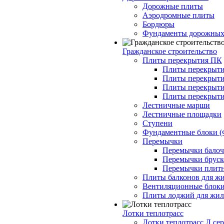
Дорожные плиты
Аэродромные плиты
Бордюры
Фундаменты дорожных
Гражданское строительство
Плиты перекрытия ПК
Плиты перекрыти
Плиты перекрыти
Плиты перекрыти
Плиты перекрыти
Лестничные марши
Лестничные площадки
Ступени
Фундаментные блоки 
Перемычки
Перемычки балочн
Перемычки бруско
Перемычки плитн
Плиты балконов для ж
Вентиляционные блок
Плиты лоджий для жил
Лотки теплотрасс
Лотки теплотрасс Л сер