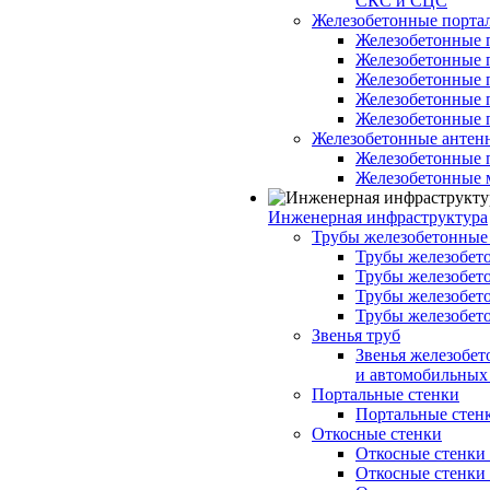
СКС и СЦС
Железобетонные порт
Железобетонные 
Железобетонные 
Железобетонные 
Железобетонные 
Железобетонные 
Железобетонные антен
Железобетонные 
Железобетонные 
Инженерная инфраструктура
Трубы железобетонные
Трубы железобето
Трубы железобето
Трубы железобет
Трубы железобет
Звенья труб
Звенья железобе
и автомобильных 
Портальные стенки
Портальные стенки
Откосные стенки
Откосные стенки с
Откосные стенки с