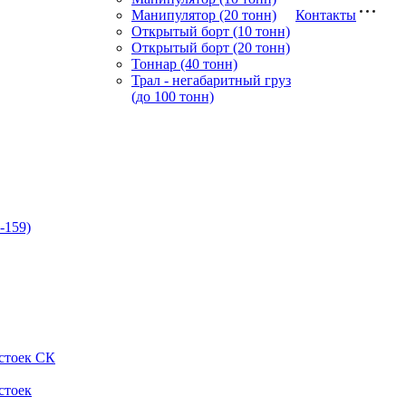
Манипулятор (20 тонн)
Контакты
Открытый борт (10 тонн)
Открытый борт (20 тонн)
Тоннар (40 тонн)
Трал - негабаритный груз
(до 100 тонн)
-159)
стоек СК
стоек