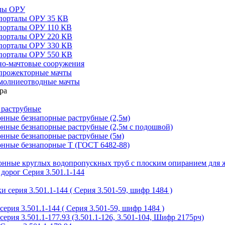
алы ОРУ
порталы ОРУ 35 КВ
порталы ОРУ 110 КВ
порталы ОРУ 220 КВ
порталы ОРУ 330 КВ
порталы ОРУ 550 КВ
но-мачтовые сооружения
прожекторные мачты
молниеотводные мачты
 раструбные
нные безнапорные раструбные (2,5м)
нные безнапорные раструбные (2,5м с подошвой)
онные безнапорные раструбные (5м)
онные безнапорные Т (ГОСТ 6482-88)
тонные круглых водопропускных труб с плоским опиранием для 
дорог Серия 3.501.1-144
 серия 3.501.1-144 ( Серия 3.501-59, шифр 1484 )
ерия 3.501.1-144 ( Серия 3.501-59, шифр 1484 )
ерия 3.501.1-177.93 (3.501.1-126, 3.501-104, Шифр 2175рч)