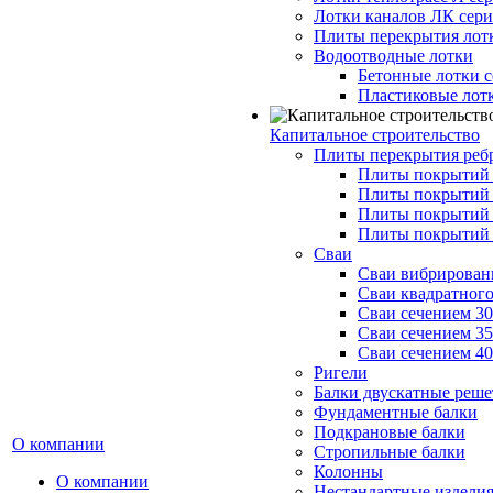
Лотки каналов ЛК серия
Плиты перекрытия лот
Водоотводные лотки
Бетонные лотки с
Пластиковые лот
Капитальное строительство
Плиты перекрытия реб
Плиты покрытий 1
Плиты покрытий 
Плиты покрытий 1
Плиты покрытий 
Сваи
Сваи вибрированн
Сваи квадратного
Сваи сечением 3
Сваи сечением 3
Сваи сечением 4
Ригели
Балки двускатные реше
Фундаментные балки
Подкрановые балки
О компании
Стропильные балки
Колонны
О компании
Нестандартные издели