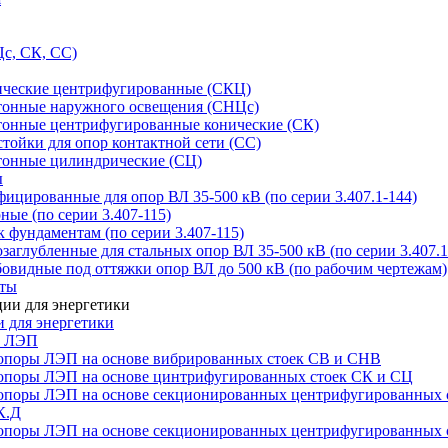
с, СК, СС)
ические центрифугированные (СКЦ)
тонные наружного освещения (СНЦс)
тонные центрифугированные конические (СК)
тойки для опор контактной сети (СС)
тонные цилиндрические (СЦ)
ы
цированные для опор ВЛ 35-500 кВ (по серии 3.407.1-144)
ые (по серии 3.407-115)
 фундаментам (по серии 3.407-115)
аглубленные для стальных опор ВЛ 35-500 кВ (по серии 3.407.1
овидные под оттяжки опор ВЛ до 500 кВ (по рабочим чертежам)
иты
 для энергетики
ы ЛЭП
опоры ЛЭП на основе вибрированных стоек СВ и СНВ
опоры ЛЭП на основе цинтрифугированных стоек СК и СЦ
опоры ЛЭП на основе секционированных центрифугированных 
К.Д
опоры ЛЭП на основе секционированных центрифугированных 