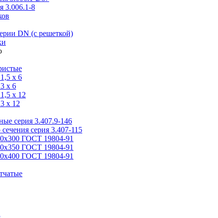
 3.006.1-8
ков
ерии DN (с решеткой)
ки
ристые
,5 x 6
3 x 6
,5 x 12
3 x 12
ые серия 3.407.9-146
 сечения серия 3.407-115
00х300 ГОСТ 19804-91
50х350 ГОСТ 19804-91
00х400 ГОСТ 19804-91
тчатые
я