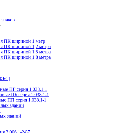
 знаков
я ПК шириной 1 метр
я ПК шириной 1,2 метра
я ПК шириной 1,5 метра
я ПК шириной 1,8 метра
(ФБС)
ые ПГ серия 1.038.1-1
вые ПБ серия 1.038.1-1
ые ПП серия 1.038.1-1
илых зданий
и
ых зданий
ия 3.006.1-2/87