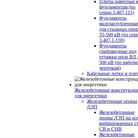
Плиты навесные 
фундаментам (по
серии 3.407-115)
Фундаменты
малозаглубленны
для стальных опо
35-500 кВ (по сер
3.407.1-159)
Фундаменты
грибовидные под
оттяжки опор ВЛ 
500 кВ (по рабоч
чертежам)
Кабельные лотки и пли
Железобетонные конструкци
для энергетики
Железобетонные опоры
ЛЭП
Железобетонные
опоры ЛЭП на ос
вибрированных с
СВ и СНВ
Железобетонные