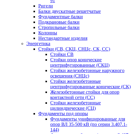
91
Ригели
Балки двускатные решетчатые
Фундаментные балки
Подкрановые балки
Стропильные балки
Колонны
Нестандартные изделия
Энергетика
Стойки (СВ, СКЦ, СНЦс, СК, СС)
Стойки СВ
Стойки опор конические
центрифугированные (СКЦ)
Стойки железобетонные наружного
освещения (СНЦс)
Стойки железобетонные
центрифугированные конические (СК)
Железобетонные стойки для опор
контактной сети (СС)
Стойки железобетонные
цилиндрические (СЦ)
Фундаменты под опоры
Фундаменты унифицированные для
опор ВЛ 35-500 кВ (по серии 3.407.1-
144)