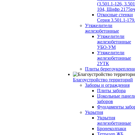
(3.501.1-126, 3.501
104, Шифр 2175рч
Откосные стенки
Серия 3.501.1-179
Утяжелители
железобетонные
Утяжелители
железобетонные
УБО-УМ
Утяжелители
железобетонные
2УТК
Плиты берегоукреплен
Благоустройство территорий
Заборы и ограждения
Плиты забора
Цокольные панел
заборов
Фундаменты забо
Укрытия
Укрытия
железобетонные
Бронеколпаки
Тетраэдр ЖБ