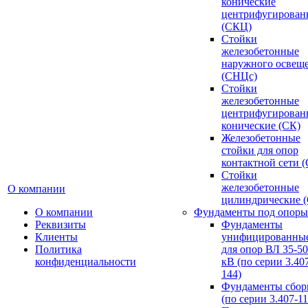
конические
центрифугирован
(СКЦ)
Стойки
железобетонные
наружного освещ
(СНЦс)
Стойки
железобетонные
центрифугирован
конические (СК)
Железобетонные
стойки для опор
контактной сети 
Стойки
железобетонные
О компании
цилиндрические 
О компании
Фундаменты под опоры
Реквизиты
Фундаменты
Клиенты
унифицированны
Политика
для опор ВЛ 35-5
конфиденциальности
кВ (по серии 3.407
144)
Фундаменты сбор
(по серии 3.407-11