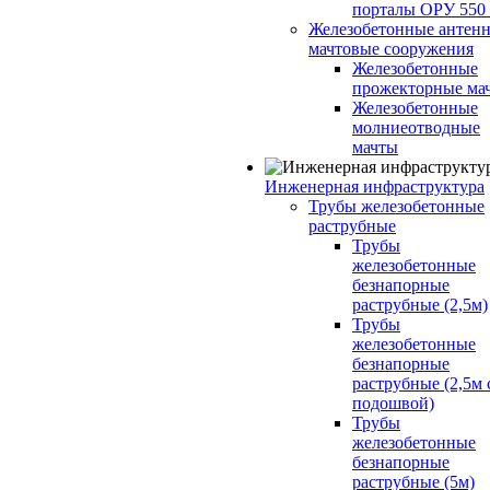
порталы ОРУ 550
Железобетонные антенн
мачтовые сооружения
Железобетонные
прожекторные ма
Железобетонные
молниеотводные
мачты
Инженерная инфраструктура
Трубы железобетонные
раструбные
Трубы
железобетонные
безнапорные
раструбные (2,5м)
Трубы
железобетонные
безнапорные
раструбные (2,5м 
подошвой)
Трубы
железобетонные
безнапорные
раструбные (5м)