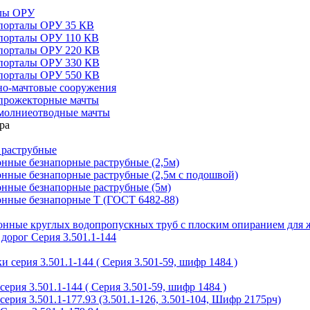
алы ОРУ
порталы ОРУ 35 КВ
порталы ОРУ 110 КВ
порталы ОРУ 220 КВ
порталы ОРУ 330 КВ
порталы ОРУ 550 КВ
но-мачтовые сооружения
прожекторные мачты
молниеотводные мачты
 раструбные
нные безнапорные раструбные (2,5м)
нные безнапорные раструбные (2,5м с подошвой)
онные безнапорные раструбные (5м)
онные безнапорные Т (ГОСТ 6482-88)
тонные круглых водопропускных труб с плоским опиранием для 
дорог Серия 3.501.1-144
 серия 3.501.1-144 ( Серия 3.501-59, шифр 1484 )
ерия 3.501.1-144 ( Серия 3.501-59, шифр 1484 )
ерия 3.501.1-177.93 (3.501.1-126, 3.501-104, Шифр 2175рч)