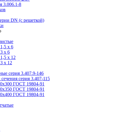
 3.006.1-8
ков
ерии DN (с решеткой)
ки
ристые
,5 x 6
3 x 6
,5 x 12
3 x 12
ые серия 3.407.9-146
 сечения серия 3.407-115
00х300 ГОСТ 19804-91
50х350 ГОСТ 19804-91
00х400 ГОСТ 19804-91
тчатые
я