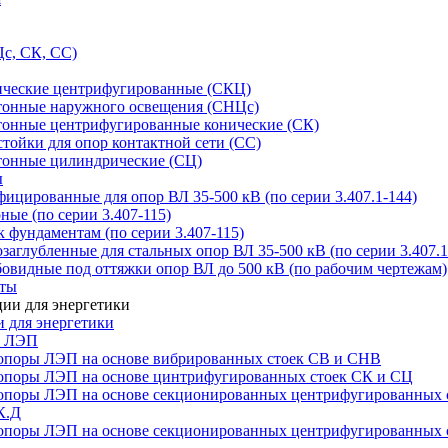
с, СК, СС)
ические центрифугированные (СКЦ)
тонные наружного освещения (СНЦс)
тонные центрифугированные конические (СК)
тойки для опор контактной сети (СС)
тонные цилиндрические (СЦ)
ы
цированные для опор ВЛ 35-500 кВ (по серии 3.407.1-144)
ые (по серии 3.407-115)
 фундаментам (по серии 3.407-115)
аглубленные для стальных опор ВЛ 35-500 кВ (по серии 3.407.1
овидные под оттяжки опор ВЛ до 500 кВ (по рабочим чертежам)
иты
 для энергетики
ы ЛЭП
опоры ЛЭП на основе вибрированных стоек СВ и СНВ
опоры ЛЭП на основе цинтрифугированных стоек СК и СЦ
опоры ЛЭП на основе секционированных центрифугированных 
К.Д
опоры ЛЭП на основе секционированных центрифугированных 