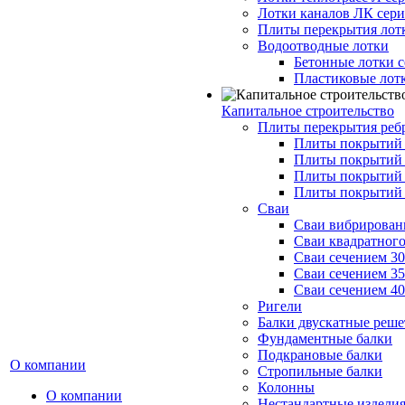
Лотки каналов ЛК серия
Плиты перекрытия лот
Водоотводные лотки
Бетонные лотки с
Пластиковые лот
Капитальное строительство
Плиты перекрытия реб
Плиты покрытий 1
Плиты покрытий 
Плиты покрытий 1
Плиты покрытий 
Сваи
Сваи вибрированн
Сваи квадратного
Сваи сечением 3
Сваи сечением 3
Сваи сечением 4
Ригели
Балки двускатные реше
Фундаментные балки
Подкрановые балки
О компании
Стропильные балки
Колонны
О компании
Нестандартные издели