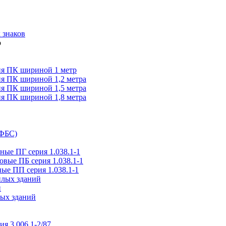
 знаков
я ПК шириной 1 метр
я ПК шириной 1,2 метра
я ПК шириной 1,5 метра
я ПК шириной 1,8 метра
(ФБС)
ые ПГ серия 1.038.1-1
вые ПБ серия 1.038.1-1
ые ПП серия 1.038.1-1
илых зданий
и
ых зданий
ия 3.006.1-2/87