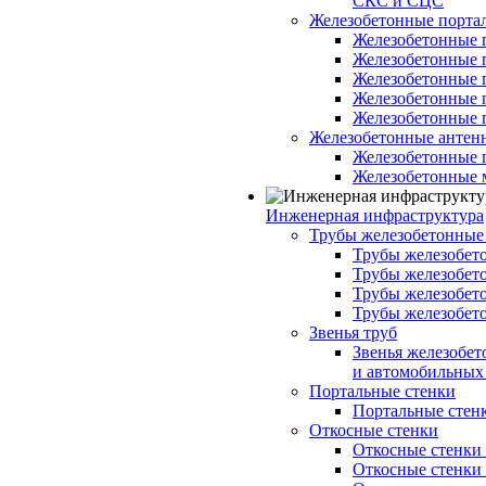
СКС и СЦС
Железобетонные порт
Железобетонные 
Железобетонные 
Железобетонные 
Железобетонные 
Железобетонные 
Железобетонные антен
Железобетонные 
Железобетонные 
Инженерная инфраструктура
Трубы железобетонные
Трубы железобето
Трубы железобето
Трубы железобет
Трубы железобет
Звенья труб
Звенья железобе
и автомобильных 
Портальные стенки
Портальные стенки
Откосные стенки
Откосные стенки с
Откосные стенки с