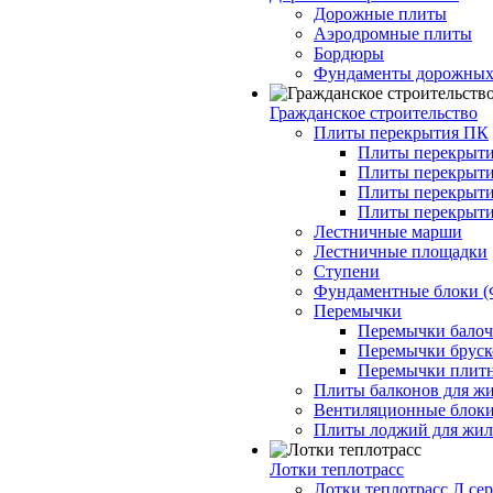
Дорожные плиты
Аэродромные плиты
Бордюры
Фундаменты дорожных
Гражданское строительство
Плиты перекрытия ПК
Плиты перекрыти
Плиты перекрыти
Плиты перекрыти
Плиты перекрыти
Лестничные марши
Лестничные площадки
Ступени
Фундаментные блоки 
Перемычки
Перемычки балочн
Перемычки бруско
Перемычки плитн
Плиты балконов для ж
Вентиляционные блок
Плиты лоджий для жил
Лотки теплотрасс
Лотки теплотрасс Л сер