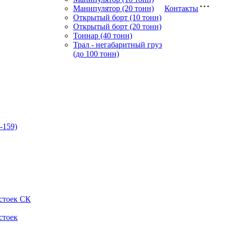
Манипулятор (20 тонн)
Контакты
Открытый борт (10 тонн)
Открытый борт (20 тонн)
Тоннар (40 тонн)
Трал - негабаритный груз
(до 100 тонн)
-159)
стоек СК
стоек