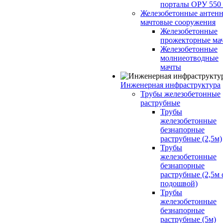
порталы ОРУ 550
Железобетонные антенн
мачтовые сооружения
Железобетонные
прожекторные ма
Железобетонные
молниеотводные
мачты
Инженерная инфраструктура
Трубы железобетонные
раструбные
Трубы
железобетонные
безнапорные
раструбные (2,5м)
Трубы
железобетонные
безнапорные
раструбные (2,5м 
подошвой)
Трубы
железобетонные
безнапорные
раструбные (5м)