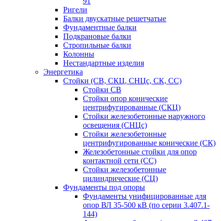
91
Ригели
Балки двускатные решетчатые
Фундаментные балки
Подкрановые балки
Стропильные балки
Колонны
Нестандартные изделия
Энергетика
Стойки (СВ, СКЦ, СНЦс, СК, СС)
Стойки СВ
Стойки опор конические
центрифугированные (СКЦ)
Стойки железобетонные наружного
освещения (СНЦс)
Стойки железобетонные
центрифугированные конические (СК)
Железобетонные стойки для опор
контактной сети (СС)
Стойки железобетонные
цилиндрические (СЦ)
Фундаменты под опоры
Фундаменты унифицированные для
опор ВЛ 35-500 кВ (по серии 3.407.1-
144)