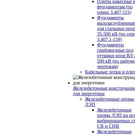
Плиты навесные 
фундаментам (по
серии 3.407-115)
Фундаменты
малозаглубленны
для стальных опо
35-500 кВ (по сер
3.407.1-159)
Фундаменты
грибовидные под
оттяжки опор ВЛ 
500 кВ (по рабоч
чертежам)
Кабельные лотки и пли
Железобетонные конструкци
для энергетики
Железобетонные опоры
ЛЭП
Железобетонные
опоры ЛЭП на ос
вибрированных с
СВ и СНВ
Железобетонные