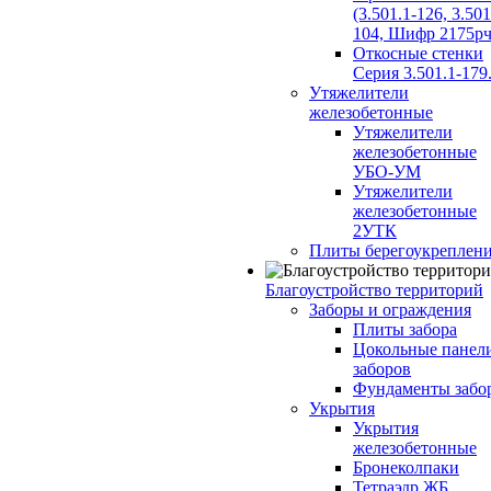
(3.501.1-126, 3.501
104, Шифр 2175рч
Откосные стенки
Серия 3.501.1-179
Утяжелители
железобетонные
Утяжелители
железобетонные
УБО-УМ
Утяжелители
железобетонные
2УТК
Плиты берегоукреплен
Благоустройство территорий
Заборы и ограждения
Плиты забора
Цокольные панел
заборов
Фундаменты забо
Укрытия
Укрытия
железобетонные
Бронеколпаки
Тетраэдр ЖБ