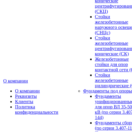
конические
центрифугирован
(СКЦ)
Стойки
железобетонные
наружного освещ
(СНЦс)
Стойки
железобетонные
центрифугирован
конические (СК)
Железобетонные
стойки для опор
контактной сети 
Стойки
железобетонные
О компании
цилиндрические 
О компании
Фундаменты под опоры
Реквизиты
Фундаменты
Клиенты
унифицированны
Политика
для опор ВЛ 35-5
конфиденциальности
кВ (по серии 3.407
144)
Фундаменты сбор
(по серии 3.407-11