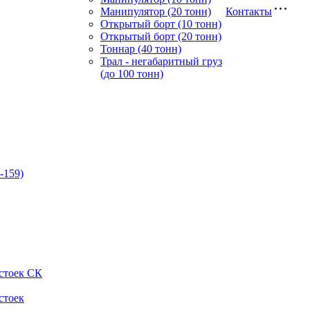
Манипулятор (20 тонн)
Контакты
Открытый борт (10 тонн)
Открытый борт (20 тонн)
Тоннар (40 тонн)
Трал - негабаритный груз
(до 100 тонн)
-159)
стоек СК
стоек