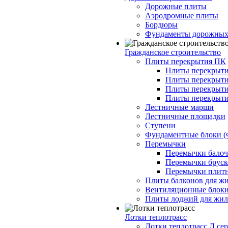
Дорожные плиты
Аэродромные плиты
Бордюры
Фундаменты дорожных
Гражданское строительство
Плиты перекрытия ПК
Плиты перекрыти
Плиты перекрыти
Плиты перекрыти
Плиты перекрыти
Лестничные марши
Лестничные площадки
Ступени
Фундаментные блоки 
Перемычки
Перемычки балочн
Перемычки бруско
Перемычки плитн
Плиты балконов для ж
Вентиляционные блок
Плиты лоджий для жил
Лотки теплотрасс
Лотки теплотрасс Л сер