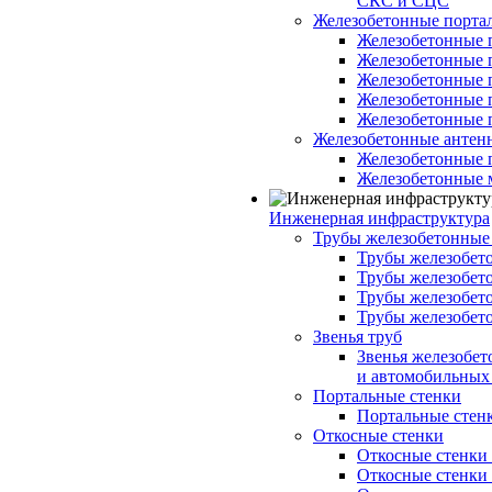
СКС и СЦС
Железобетонные порт
Железобетонные 
Железобетонные 
Железобетонные 
Железобетонные 
Железобетонные 
Железобетонные антен
Железобетонные 
Железобетонные 
Инженерная инфраструктура
Трубы железобетонные
Трубы железобето
Трубы железобето
Трубы железобет
Трубы железобет
Звенья труб
Звенья железобе
и автомобильных 
Портальные стенки
Портальные стенки
Откосные стенки
Откосные стенки с
Откосные стенки с