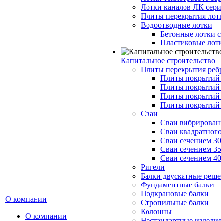
Лотки каналов ЛК серия
Плиты перекрытия лот
Водоотводные лотки
Бетонные лотки с
Пластиковые лот
Капитальное строительство
Плиты перекрытия реб
Плиты покрытий 1
Плиты покрытий 
Плиты покрытий 1
Плиты покрытий 
Сваи
Сваи вибрированн
Сваи квадратного
Сваи сечением 3
Сваи сечением 3
Сваи сечением 4
Ригели
Балки двускатные реше
Фундаментные балки
Подкрановые балки
О компании
Стропильные балки
Колонны
О компании
Нестандартные издели