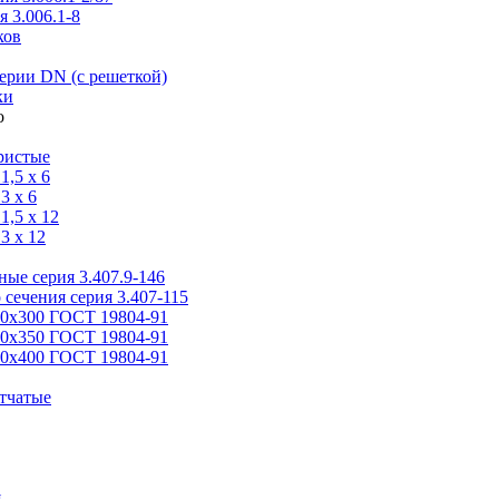
 3.006.1-8
ков
ерии DN (с решеткой)
ки
ристые
,5 x 6
3 x 6
,5 x 12
3 x 12
ые серия 3.407.9-146
 сечения серия 3.407-115
00х300 ГОСТ 19804-91
50х350 ГОСТ 19804-91
00х400 ГОСТ 19804-91
тчатые
я