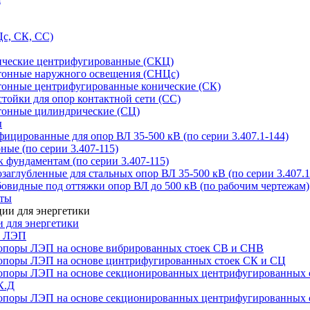
с, СК, СС)
ические центрифугированные (СКЦ)
тонные наружного освещения (СНЦс)
тонные центрифугированные конические (СК)
тойки для опор контактной сети (СС)
тонные цилиндрические (СЦ)
ы
цированные для опор ВЛ 35-500 кВ (по серии 3.407.1-144)
ые (по серии 3.407-115)
 фундаментам (по серии 3.407-115)
аглубленные для стальных опор ВЛ 35-500 кВ (по серии 3.407.1
овидные под оттяжки опор ВЛ до 500 кВ (по рабочим чертежам)
иты
 для энергетики
ы ЛЭП
опоры ЛЭП на основе вибрированных стоек СВ и СНВ
опоры ЛЭП на основе цинтрифугированных стоек СК и СЦ
опоры ЛЭП на основе секционированных центрифугированных 
К.Д
опоры ЛЭП на основе секционированных центрифугированных 