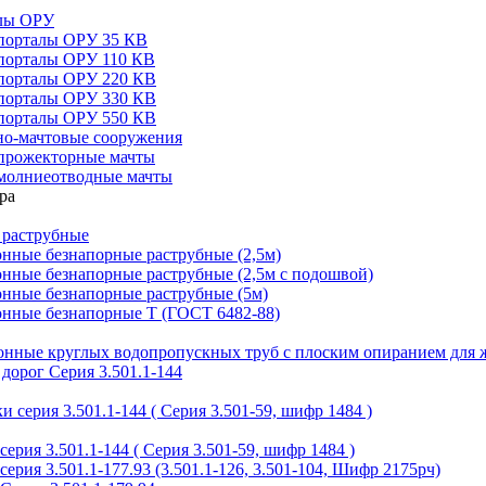
алы ОРУ
порталы ОРУ 35 КВ
порталы ОРУ 110 КВ
порталы ОРУ 220 КВ
порталы ОРУ 330 КВ
порталы ОРУ 550 КВ
но-мачтовые сооружения
прожекторные мачты
молниеотводные мачты
 раструбные
нные безнапорные раструбные (2,5м)
нные безнапорные раструбные (2,5м с подошвой)
онные безнапорные раструбные (5м)
онные безнапорные Т (ГОСТ 6482-88)
тонные круглых водопропускных труб с плоским опиранием для 
дорог Серия 3.501.1-144
 серия 3.501.1-144 ( Серия 3.501-59, шифр 1484 )
ерия 3.501.1-144 ( Серия 3.501-59, шифр 1484 )
ерия 3.501.1-177.93 (3.501.1-126, 3.501-104, Шифр 2175рч)