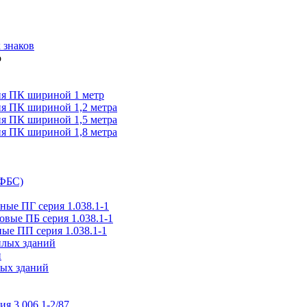
 знаков
я ПК шириной 1 метр
я ПК шириной 1,2 метра
я ПК шириной 1,5 метра
я ПК шириной 1,8 метра
(ФБС)
ые ПГ серия 1.038.1-1
вые ПБ серия 1.038.1-1
ые ПП серия 1.038.1-1
илых зданий
и
ых зданий
ия 3.006.1-2/87