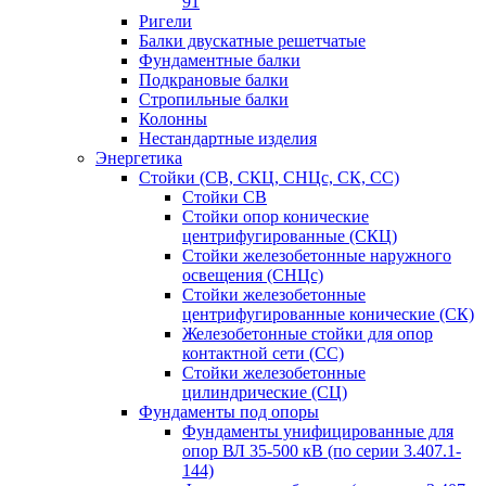
91
Ригели
Балки двускатные решетчатые
Фундаментные балки
Подкрановые балки
Стропильные балки
Колонны
Нестандартные изделия
Энергетика
Стойки (СВ, СКЦ, СНЦс, СК, СС)
Стойки СВ
Стойки опор конические
центрифугированные (СКЦ)
Стойки железобетонные наружного
освещения (СНЦс)
Стойки железобетонные
центрифугированные конические (СК)
Железобетонные стойки для опор
контактной сети (СС)
Стойки железобетонные
цилиндрические (СЦ)
Фундаменты под опоры
Фундаменты унифицированные для
опор ВЛ 35-500 кВ (по серии 3.407.1-
144)