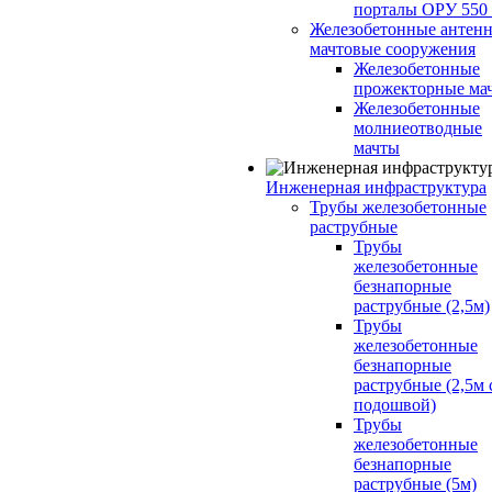
порталы ОРУ 550
Железобетонные антенн
мачтовые сооружения
Железобетонные
прожекторные ма
Железобетонные
молниеотводные
мачты
Инженерная инфраструктура
Трубы железобетонные
раструбные
Трубы
железобетонные
безнапорные
раструбные (2,5м)
Трубы
железобетонные
безнапорные
раструбные (2,5м 
подошвой)
Трубы
железобетонные
безнапорные
раструбные (5м)