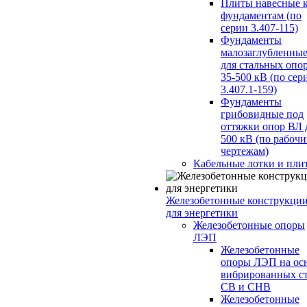
Плиты навесные 
фундаментам (по
серии 3.407-115)
Фундаменты
малозаглубленны
для стальных опо
35-500 кВ (по сер
3.407.1-159)
Фундаменты
грибовидные под
оттяжки опор ВЛ 
500 кВ (по рабоч
чертежам)
Кабельные лотки и пли
Железобетонные конструкци
для энергетики
Железобетонные опоры
ЛЭП
Железобетонные
опоры ЛЭП на ос
вибрированных с
СВ и СНВ
Железобетонные