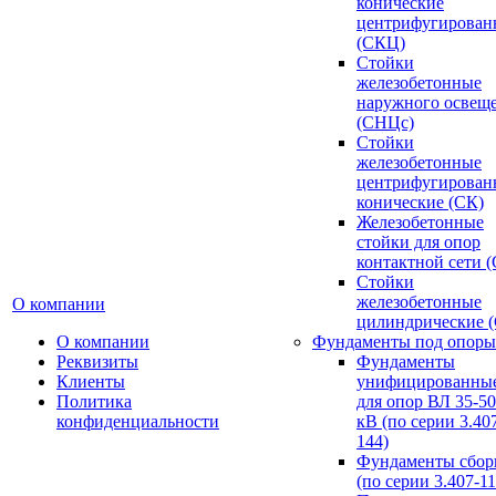
конические
центрифугирован
(СКЦ)
Стойки
железобетонные
наружного освещ
(СНЦс)
Стойки
железобетонные
центрифугирован
конические (СК)
Железобетонные
стойки для опор
контактной сети 
Стойки
железобетонные
О компании
цилиндрические 
О компании
Фундаменты под опоры
Реквизиты
Фундаменты
Клиенты
унифицированны
Политика
для опор ВЛ 35-5
конфиденциальности
кВ (по серии 3.407
144)
Фундаменты сбор
(по серии 3.407-11