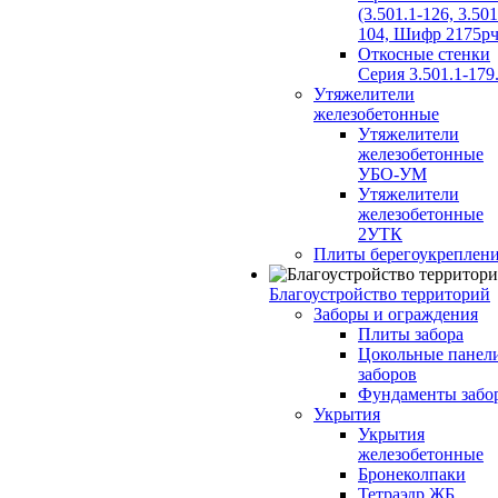
(3.501.1-126, 3.501
104, Шифр 2175рч
Откосные стенки
Серия 3.501.1-179
Утяжелители
железобетонные
Утяжелители
железобетонные
УБО-УМ
Утяжелители
железобетонные
2УТК
Плиты берегоукреплен
Благоустройство территорий
Заборы и ограждения
Плиты забора
Цокольные панел
заборов
Фундаменты забо
Укрытия
Укрытия
железобетонные
Бронеколпаки
Тетраэдр ЖБ