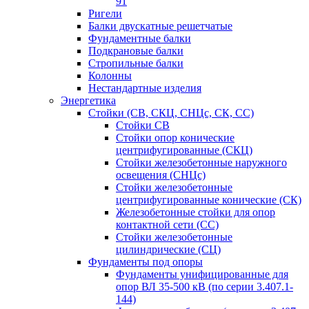
91
Ригели
Балки двускатные решетчатые
Фундаментные балки
Подкрановые балки
Стропильные балки
Колонны
Нестандартные изделия
Энергетика
Стойки (СВ, СКЦ, СНЦс, СК, СС)
Стойки СВ
Стойки опор конические
центрифугированные (СКЦ)
Стойки железобетонные наружного
освещения (СНЦс)
Стойки железобетонные
центрифугированные конические (СК)
Железобетонные стойки для опор
контактной сети (СС)
Стойки железобетонные
цилиндрические (СЦ)
Фундаменты под опоры
Фундаменты унифицированные для
опор ВЛ 35-500 кВ (по серии 3.407.1-
144)