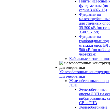
Плиты навесные 
фундаментам (по
серии 3.407-115)
Фундаменты
малозаглубленны
для стальных опо
35-500 кВ (по сер
3.407.1-159)
Фундаменты
грибовидные под
оттяжки опор ВЛ 
500 кВ (по рабоч
чертежам)
Кабельные лотки и пли
Железобетонные конструкци
для энергетики
Железобетонные опоры
ЛЭП
Железобетонные
опоры ЛЭП на ос
вибрированных с
СВ и СНВ
Железобетонные