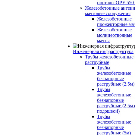
порталы ОРУ 550
Железобетонные антенн
мачтовые сооружения
Железобетонные
прожекторные ма
Железобетонные
молниеотводные
мачты
Инженерная инфраструктура
Трубы железобетонные
раструбные
Трубы
железобетонные
безнапорные
раструбные (2,5м)
Трубы
железобетонные
безнапорные
раструбные (2,5м 
подошвой)
Трубы
железобетонные
безнапорные
раструбные (5м)