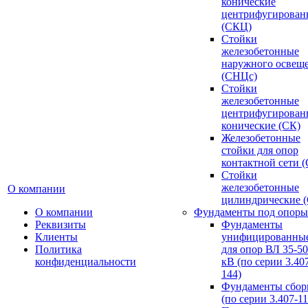
конические
центрифугирован
(СКЦ)
Стойки
железобетонные
наружного освещ
(СНЦс)
Стойки
железобетонные
центрифугирован
конические (СК)
Железобетонные
стойки для опор
контактной сети 
Стойки
железобетонные
О компании
цилиндрические 
О компании
Фундаменты под опоры
Реквизиты
Фундаменты
Клиенты
унифицированны
Политика
для опор ВЛ 35-5
конфиденциальности
кВ (по серии 3.407
144)
Фундаменты сбор
(по серии 3.407-11