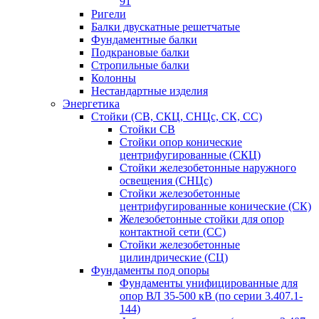
91
Ригели
Балки двускатные решетчатые
Фундаментные балки
Подкрановые балки
Стропильные балки
Колонны
Нестандартные изделия
Энергетика
Стойки (СВ, СКЦ, СНЦс, СК, СС)
Стойки СВ
Стойки опор конические
центрифугированные (СКЦ)
Стойки железобетонные наружного
освещения (СНЦс)
Стойки железобетонные
центрифугированные конические (СК)
Железобетонные стойки для опор
контактной сети (СС)
Стойки железобетонные
цилиндрические (СЦ)
Фундаменты под опоры
Фундаменты унифицированные для
опор ВЛ 35-500 кВ (по серии 3.407.1-
144)