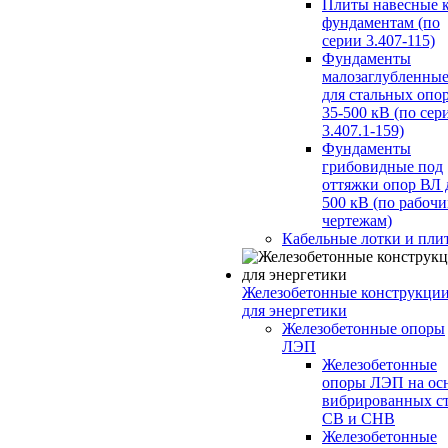
Плиты навесные 
фундаментам (по
серии 3.407-115)
Фундаменты
малозаглубленны
для стальных опо
35-500 кВ (по сер
3.407.1-159)
Фундаменты
грибовидные под
оттяжки опор ВЛ 
500 кВ (по рабоч
чертежам)
Кабельные лотки и пли
Железобетонные конструкци
для энергетики
Железобетонные опоры
ЛЭП
Железобетонные
опоры ЛЭП на ос
вибрированных с
СВ и СНВ
Железобетонные