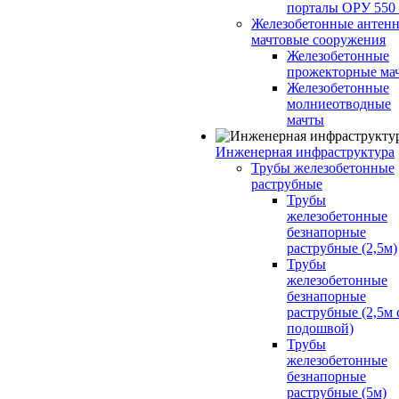
порталы ОРУ 550
Железобетонные антенн
мачтовые сооружения
Железобетонные
прожекторные ма
Железобетонные
молниеотводные
мачты
Инженерная инфраструктура
Трубы железобетонные
раструбные
Трубы
железобетонные
безнапорные
раструбные (2,5м)
Трубы
железобетонные
безнапорные
раструбные (2,5м 
подошвой)
Трубы
железобетонные
безнапорные
раструбные (5м)