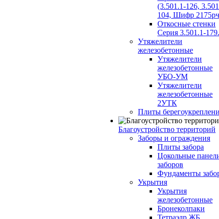
(3.501.1-126, 3.501
104, Шифр 2175рч
Откосные стенки
Серия 3.501.1-179
Утяжелители
железобетонные
Утяжелители
железобетонные
УБО-УМ
Утяжелители
железобетонные
2УТК
Плиты берегоукреплен
Благоустройство территорий
Заборы и ограждения
Плиты забора
Цокольные панел
заборов
Фундаменты забо
Укрытия
Укрытия
железобетонные
Бронеколпаки
Тетраэдр ЖБ