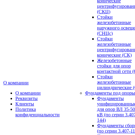
конические
центрифугирован
(СКЦ)
Стойки
железобетонные
наружного освещ
(СНЦс)
Стойки
железобетонные
центрифугирован
конические (СК)
Железобетонные
стойки для опор
контактной сети 
Стойки
железобетонные
О компании
цилиндрические 
О компании
Фундаменты под опоры
Реквизиты
Фундаменты
Клиенты
унифицированны
Политика
для опор ВЛ 35-5
конфиденциальности
кВ (по серии 3.407
144)
Фундаменты сбор
(по серии 3.407-11