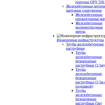
порталы ОРУ 550
Железобетонные антенн
мачтовые сооружения
Железобетонные
прожекторные ма
Железобетонные
молниеотводные
мачты
Инженерная инфраструктура
Трубы железобетонные
раструбные
Трубы
железобетонные
безнапорные
раструбные (2,5м)
Трубы
железобетонные
безнапорные
раструбные (2,5м 
подошвой)
Трубы
железобетонные
безнапорные
раструбные (5м)