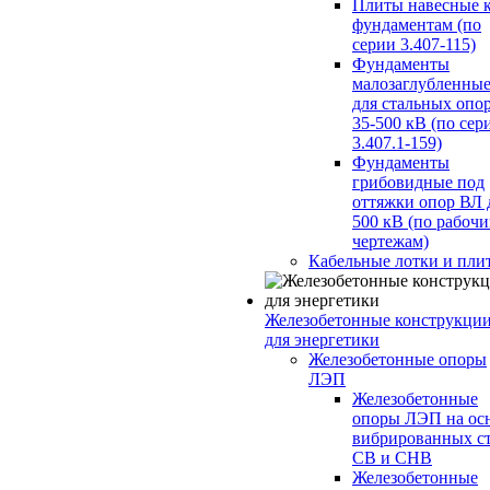
Плиты навесные 
фундаментам (по
серии 3.407-115)
Фундаменты
малозаглубленны
для стальных опо
35-500 кВ (по сер
3.407.1-159)
Фундаменты
грибовидные под
оттяжки опор ВЛ 
500 кВ (по рабоч
чертежам)
Кабельные лотки и пли
Железобетонные конструкци
для энергетики
Железобетонные опоры
ЛЭП
Железобетонные
опоры ЛЭП на ос
вибрированных с
СВ и СНВ
Железобетонные