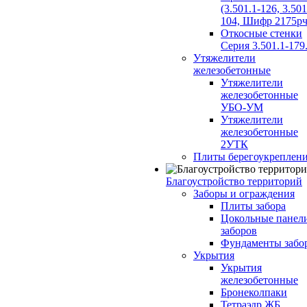
(3.501.1-126, 3.501
104, Шифр 2175рч
Откосные стенки
Серия 3.501.1-179
Утяжелители
железобетонные
Утяжелители
железобетонные
УБО-УМ
Утяжелители
железобетонные
2УТК
Плиты берегоукреплен
Благоустройство территорий
Заборы и ограждения
Плиты забора
Цокольные панел
заборов
Фундаменты забо
Укрытия
Укрытия
железобетонные
Бронеколпаки
Тетраэдр ЖБ