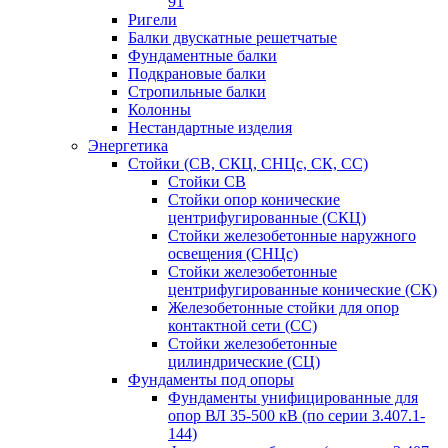
91
Ригели
Балки двускатные решетчатые
Фундаментные балки
Подкрановые балки
Стропильные балки
Колонны
Нестандартные изделия
Энергетика
Стойки (СВ, СКЦ, СНЦс, СК, СС)
Стойки СВ
Стойки опор конические
центрифугированные (СКЦ)
Стойки железобетонные наружного
освещения (СНЦс)
Стойки железобетонные
центрифугированные конические (СК)
Железобетонные стойки для опор
контактной сети (СС)
Стойки железобетонные
цилиндрические (СЦ)
Фундаменты под опоры
Фундаменты унифицированные для
опор ВЛ 35-500 кВ (по серии 3.407.1-
144)