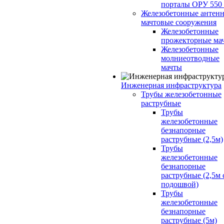
порталы ОРУ 550
Железобетонные антенн
мачтовые сооружения
Железобетонные
прожекторные ма
Железобетонные
молниеотводные
мачты
Инженерная инфраструктура
Трубы железобетонные
раструбные
Трубы
железобетонные
безнапорные
раструбные (2,5м)
Трубы
железобетонные
безнапорные
раструбные (2,5м 
подошвой)
Трубы
железобетонные
безнапорные
раструбные (5м)