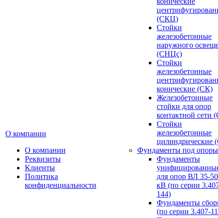
конические
центрифугирован
(СКЦ)
Стойки
железобетонные
наружного освещ
(СНЦс)
Стойки
железобетонные
центрифугирован
конические (СК)
Железобетонные
стойки для опор
контактной сети 
Стойки
железобетонные
О компании
цилиндрические 
О компании
Фундаменты под опоры
Реквизиты
Фундаменты
Клиенты
унифицированны
Политика
для опор ВЛ 35-5
конфиденциальности
кВ (по серии 3.407
144)
Фундаменты сбор
(по серии 3.407-11