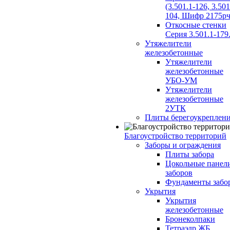
(3.501.1-126, 3.501
104, Шифр 2175рч
Откосные стенки
Серия 3.501.1-179
Утяжелители
железобетонные
Утяжелители
железобетонные
УБО-УМ
Утяжелители
железобетонные
2УТК
Плиты берегоукреплен
Благоустройство территорий
Заборы и ограждения
Плиты забора
Цокольные панел
заборов
Фундаменты забо
Укрытия
Укрытия
железобетонные
Бронеколпаки
Тетраэдр ЖБ