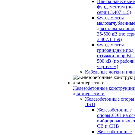
Плиты навесные 
фундаментам (по
серии 3.407-115)
Фундаменты
малозаглубленны
для стальных опо
35-500 кВ (по сер
3.407.1-159)
Фундаменты
грибовидные под
оттяжки опор ВЛ 
500 кВ (по рабоч
чертежам)
Кабельные лотки и пли
Железобетонные конструкци
для энергетики
Железобетонные опоры
ЛЭП
Железобетонные
опоры ЛЭП на ос
вибрированных с
СВ и СНВ
Железобетонные