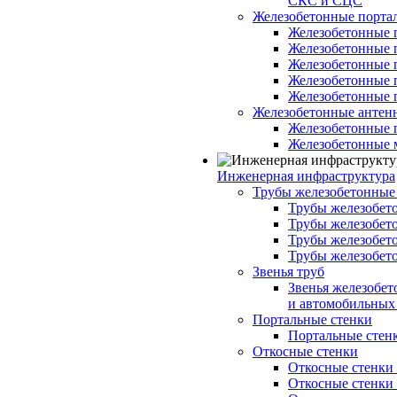
СКС и СЦС
Железобетонные порт
Железобетонные 
Железобетонные 
Железобетонные 
Железобетонные 
Железобетонные 
Железобетонные антен
Железобетонные 
Железобетонные 
Инженерная инфраструктура
Трубы железобетонные
Трубы железобето
Трубы железобето
Трубы железобет
Трубы железобет
Звенья труб
Звенья железобе
и автомобильных 
Портальные стенки
Портальные стенки
Откосные стенки
Откосные стенки с
Откосные стенки с