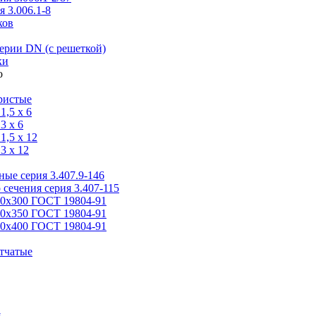
 3.006.1-8
ков
ерии DN (с решеткой)
ки
ристые
,5 x 6
3 x 6
,5 x 12
3 x 12
ые серия 3.407.9-146
 сечения серия 3.407-115
00х300 ГОСТ 19804-91
50х350 ГОСТ 19804-91
00х400 ГОСТ 19804-91
тчатые
я