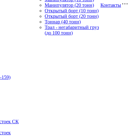
Манипулятор (20 тонн)
Контакты
Открытый борт (10 тонн)
Открытый борт (20 тонн)
Тоннар (40 тонн)
Трал - негабаритный груз
(до 100 тонн)
-159)
стоек СК
стоек