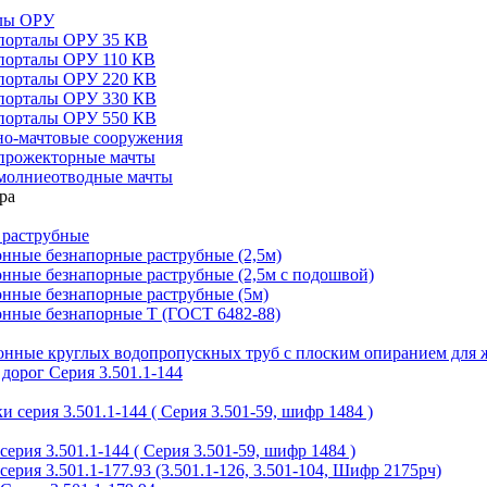
алы ОРУ
порталы ОРУ 35 КВ
порталы ОРУ 110 КВ
порталы ОРУ 220 КВ
порталы ОРУ 330 КВ
порталы ОРУ 550 КВ
но-мачтовые сооружения
прожекторные мачты
молниеотводные мачты
 раструбные
нные безнапорные раструбные (2,5м)
нные безнапорные раструбные (2,5м с подошвой)
онные безнапорные раструбные (5м)
онные безнапорные Т (ГОСТ 6482-88)
тонные круглых водопропускных труб с плоским опиранием для 
дорог Серия 3.501.1-144
 серия 3.501.1-144 ( Серия 3.501-59, шифр 1484 )
ерия 3.501.1-144 ( Серия 3.501-59, шифр 1484 )
ерия 3.501.1-177.93 (3.501.1-126, 3.501-104, Шифр 2175рч)