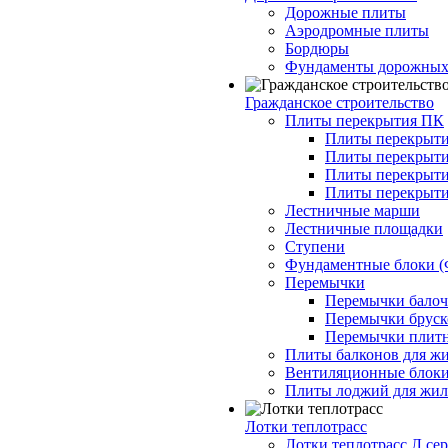
Дорожные плиты
Аэродромные плиты
Бордюры
Фундаменты дорожных
Гражданское строительство
Плиты перекрытия ПК
Плиты перекрыти
Плиты перекрыти
Плиты перекрыти
Плиты перекрыти
Лестничные марши
Лестничные площадки
Ступени
Фундаментные блоки 
Перемычки
Перемычки балочн
Перемычки бруско
Перемычки плитн
Плиты балконов для ж
Вентиляционные блок
Плиты лоджий для жил
Лотки теплотрасс
Лотки теплотрасс Л сер