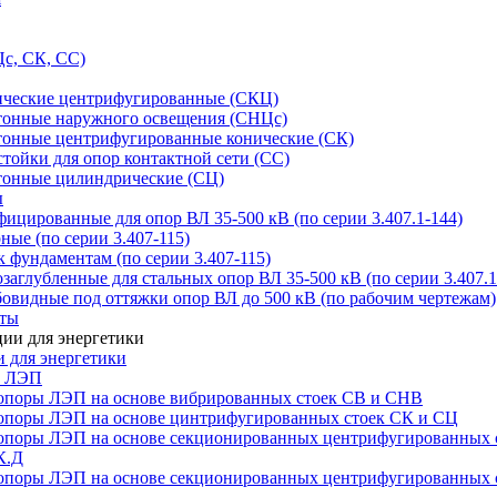
с, СК, СС)
ические центрифугированные (СКЦ)
тонные наружного освещения (СНЦс)
тонные центрифугированные конические (СК)
тойки для опор контактной сети (СС)
тонные цилиндрические (СЦ)
ы
цированные для опор ВЛ 35-500 кВ (по серии 3.407.1-144)
ые (по серии 3.407-115)
 фундаментам (по серии 3.407-115)
аглубленные для стальных опор ВЛ 35-500 кВ (по серии 3.407.1
овидные под оттяжки опор ВЛ до 500 кВ (по рабочим чертежам)
иты
 для энергетики
ы ЛЭП
опоры ЛЭП на основе вибрированных стоек СВ и СНВ
опоры ЛЭП на основе цинтрифугированных стоек СК и СЦ
опоры ЛЭП на основе секционированных центрифугированных 
К.Д
опоры ЛЭП на основе секционированных центрифугированных 