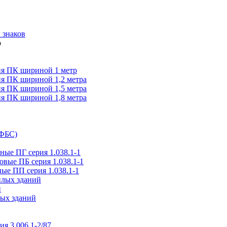
 знаков
я ПК шириной 1 метр
я ПК шириной 1,2 метра
я ПК шириной 1,5 метра
я ПК шириной 1,8 метра
(ФБС)
ые ПГ серия 1.038.1-1
вые ПБ серия 1.038.1-1
ые ПП серия 1.038.1-1
илых зданий
и
ых зданий
ия 3.006.1-2/87