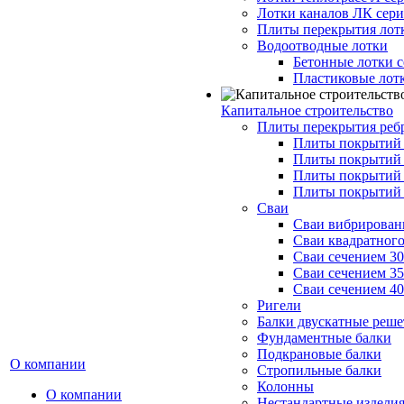
Лотки каналов ЛК серия
Плиты перекрытия лот
Водоотводные лотки
Бетонные лотки с
Пластиковые лот
Капитальное строительство
Плиты перекрытия реб
Плиты покрытий 1
Плиты покрытий 
Плиты покрытий 1
Плиты покрытий 
Сваи
Сваи вибрированн
Сваи квадратного
Сваи сечением 3
Сваи сечением 3
Сваи сечением 4
Ригели
Балки двускатные реше
Фундаментные балки
Подкрановые балки
О компании
Стропильные балки
Колонны
О компании
Нестандартные издели