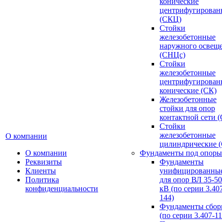
конические
центрифугирован
(СКЦ)
Стойки
железобетонные
наружного освещ
(СНЦс)
Стойки
железобетонные
центрифугирован
конические (СК)
Железобетонные
стойки для опор
контактной сети 
Стойки
железобетонные
О компании
цилиндрические 
О компании
Фундаменты под опоры
Реквизиты
Фундаменты
Клиенты
унифицированны
Политика
для опор ВЛ 35-5
конфиденциальности
кВ (по серии 3.407
144)
Фундаменты сбор
(по серии 3.407-11