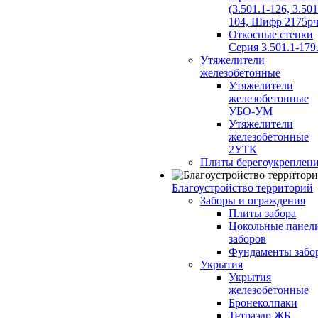
(3.501.1-126, 3.501
104, Шифр 2175рч
Откосные стенки
Серия 3.501.1-179
Утяжелители
железобетонные
Утяжелители
железобетонные
УБО-УМ
Утяжелители
железобетонные
2УТК
Плиты берегоукреплен
Благоустройство территорий
Заборы и ограждения
Плиты забора
Цокольные панел
заборов
Фундаменты забо
Укрытия
Укрытия
железобетонные
Бронеколпаки
Тетраэдр ЖБ