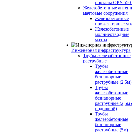
порталы ОРУ 550
Железобетонные антенн
мачтовые сооружения
Железобетонные
прожекторные ма
Железобетонные
молниеотводные
мачты
Инженерная инфраструктура
Трубы железобетонные
раструбные
Трубы
железобетонные
безнапорные
раструбные (2,5м)
Трубы
железобетонные
безнапорные
раструбные (2,5м 
подошвой)
Трубы
железобетонные
безнапорные
раструбные (5м)