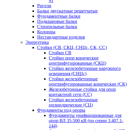
91
Ригели
Балки двускатные решетчатые
Фундаментные балки
Подкрановые балки
Стропильные балки
Колонны
Нестандартные изделия
Энергетика
Стойки (СВ, СКЦ, СНЦс, СК, СС)
Стойки СВ
Стойки опор конические
центрифугированные (СКЦ)
Стойки железобетонные наружного
освещения (СНЦс)
Стойки железобетонные
центрифугированные конические (СК)
Железобетонные стойки для опор
контактной сети (СС)
Стойки железобетонные
цилиндрические (СЦ)
Фундаменты под опоры
Фундаменты унифицированные для
опор ВЛ 35-500 кВ (по серии 3.407.1-
144)