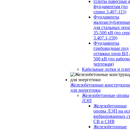
Плиты навесные 
фундаментам (по
серии 3.407-115)
Фундаменты
малозаглубленны
для стальных опо
35-500 кВ (по сер
3.407.1-159)
Фундаменты
грибовидные под
оттяжки опор ВЛ 
500 кВ (по рабоч
чертежам)
Кабельные лотки и пли
Железобетонные конструкци
для энергетики
Железобетонные опоры
ЛЭП
Железобетонные
опоры ЛЭП на ос
вибрированных с
СВ и СНВ
Железобетонные