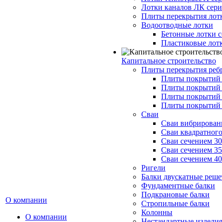
Лотки каналов ЛК серия
Плиты перекрытия лот
Водоотводные лотки
Бетонные лотки с
Пластиковые лот
Капитальное строительство
Плиты перекрытия реб
Плиты покрытий 1
Плиты покрытий 
Плиты покрытий 1
Плиты покрытий 
Сваи
Сваи вибрированн
Сваи квадратного
Сваи сечением 3
Сваи сечением 3
Сваи сечением 4
Ригели
Балки двускатные реше
Фундаментные балки
Подкрановые балки
О компании
Стропильные балки
Колонны
О компании
Нестандартные издели