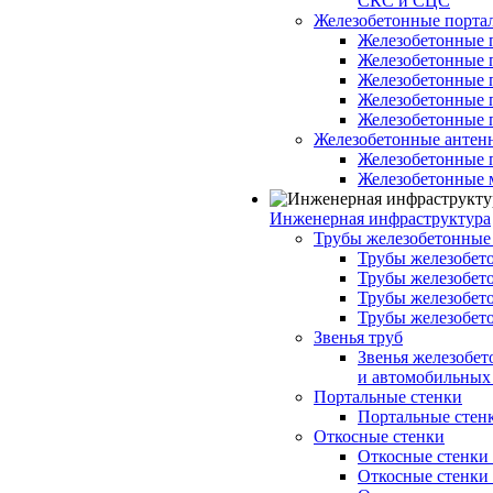
СКС и СЦС
Железобетонные порт
Железобетонные 
Железобетонные 
Железобетонные 
Железобетонные 
Железобетонные 
Железобетонные антен
Железобетонные 
Железобетонные 
Инженерная инфраструктура
Трубы железобетонные
Трубы железобето
Трубы железобето
Трубы железобет
Трубы железобет
Звенья труб
Звенья железобе
и автомобильных 
Портальные стенки
Портальные стенки
Откосные стенки
Откосные стенки с
Откосные стенки с