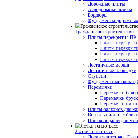
Дорожные плиты
Аэродромные плиты
Бордюры
Фундаменты дорожных
Гражданское строительство
Плиты перекрытия ПК
Плиты перекрыти
Плиты перекрыти
Плиты перекрыти
Плиты перекрыти
Лестничные марши
Лестничные площадки
Ступени
Фундаментные блоки 
Перемычки
Перемычки балочн
Перемычки бруско
Перемычки плитн
Плиты балконов для ж
Вентиляционные блок
Плиты лоджий для жил
Лотки теплотрасс
Лотки теплотрасс Л сер