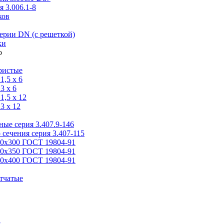
 3.006.1-8
ков
ерии DN (с решеткой)
ки
ристые
,5 x 6
3 x 6
,5 x 12
3 x 12
ые серия 3.407.9-146
 сечения серия 3.407-115
00х300 ГОСТ 19804-91
50х350 ГОСТ 19804-91
00х400 ГОСТ 19804-91
тчатые
я