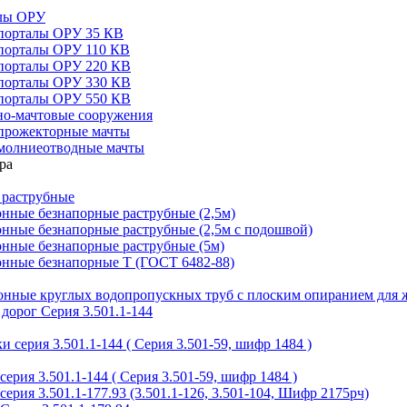
алы ОРУ
порталы ОРУ 35 КВ
порталы ОРУ 110 КВ
порталы ОРУ 220 КВ
порталы ОРУ 330 КВ
порталы ОРУ 550 КВ
но-мачтовые сооружения
прожекторные мачты
молниеотводные мачты
 раструбные
нные безнапорные раструбные (2,5м)
нные безнапорные раструбные (2,5м с подошвой)
онные безнапорные раструбные (5м)
онные безнапорные Т (ГОСТ 6482-88)
тонные круглых водопропускных труб с плоским опиранием для 
дорог Серия 3.501.1-144
 серия 3.501.1-144 ( Серия 3.501-59, шифр 1484 )
ерия 3.501.1-144 ( Серия 3.501-59, шифр 1484 )
ерия 3.501.1-177.93 (3.501.1-126, 3.501-104, Шифр 2175рч)