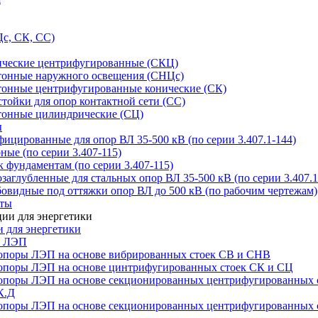
с, СК, СС)
ические центрифугированные (СКЦ)
тонные наружного освещения (СНЦс)
тонные центрифугированные конические (СК)
тойки для опор контактной сети (СС)
тонные цилиндрические (СЦ)
ы
цированные для опор ВЛ 35-500 кВ (по серии 3.407.1-144)
ые (по серии 3.407-115)
 фундаментам (по серии 3.407-115)
аглубленные для стальных опор ВЛ 35-500 кВ (по серии 3.407.1
овидные под оттяжки опор ВЛ до 500 кВ (по рабочим чертежам)
иты
 для энергетики
ы ЛЭП
опоры ЛЭП на основе вибрированных стоек СВ и СНВ
опоры ЛЭП на основе цинтрифугированных стоек СК и СЦ
опоры ЛЭП на основе секционированных центрифугированных 
К.Д
опоры ЛЭП на основе секционированных центрифугированных 