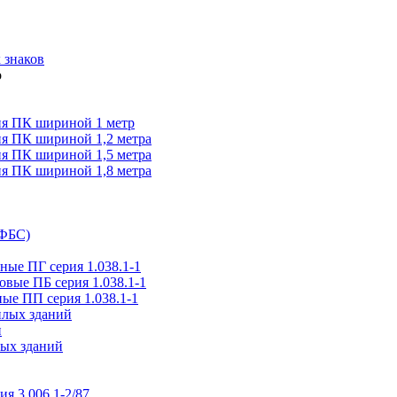
 знаков
я ПК шириной 1 метр
я ПК шириной 1,2 метра
я ПК шириной 1,5 метра
я ПК шириной 1,8 метра
(ФБС)
ые ПГ серия 1.038.1-1
вые ПБ серия 1.038.1-1
ые ПП серия 1.038.1-1
илых зданий
и
ых зданий
ия 3.006.1-2/87