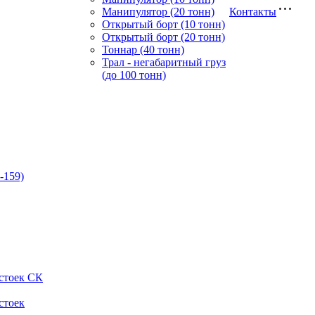
Манипулятор (20 тонн)
Контакты
Открытый борт (10 тонн)
Открытый борт (20 тонн)
Тоннар (40 тонн)
Трал - негабаритный груз
(до 100 тонн)
-159)
стоек СК
стоек