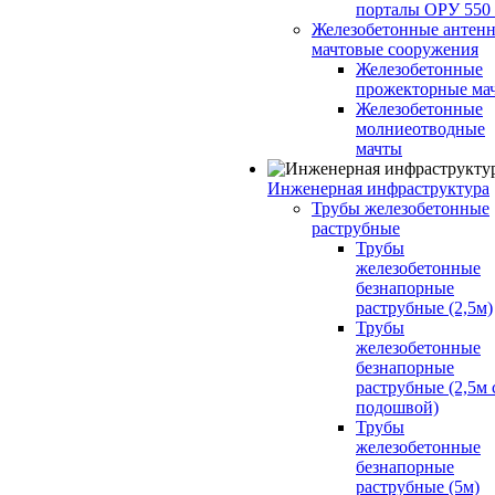
порталы ОРУ 550
Железобетонные антенн
мачтовые сооружения
Железобетонные
прожекторные ма
Железобетонные
молниеотводные
мачты
Инженерная инфраструктура
Трубы железобетонные
раструбные
Трубы
железобетонные
безнапорные
раструбные (2,5м)
Трубы
железобетонные
безнапорные
раструбные (2,5м 
подошвой)
Трубы
железобетонные
безнапорные
раструбные (5м)