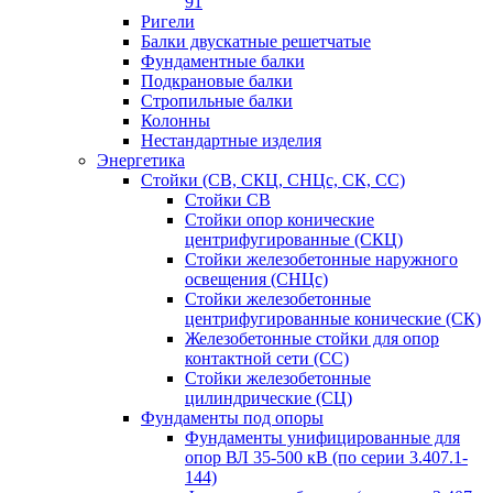
91
Ригели
Балки двускатные решетчатые
Фундаментные балки
Подкрановые балки
Стропильные балки
Колонны
Нестандартные изделия
Энергетика
Стойки (СВ, СКЦ, СНЦс, СК, СС)
Стойки СВ
Стойки опор конические
центрифугированные (СКЦ)
Стойки железобетонные наружного
освещения (СНЦс)
Стойки железобетонные
центрифугированные конические (СК)
Железобетонные стойки для опор
контактной сети (СС)
Стойки железобетонные
цилиндрические (СЦ)
Фундаменты под опоры
Фундаменты унифицированные для
опор ВЛ 35-500 кВ (по серии 3.407.1-
144)