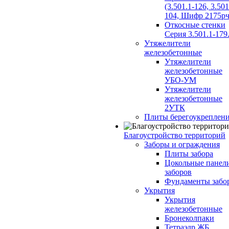
(3.501.1-126, 3.501
104, Шифр 2175рч
Откосные стенки
Серия 3.501.1-179
Утяжелители
железобетонные
Утяжелители
железобетонные
УБО-УМ
Утяжелители
железобетонные
2УТК
Плиты берегоукреплен
Благоустройство территорий
Заборы и ограждения
Плиты забора
Цокольные панел
заборов
Фундаменты забо
Укрытия
Укрытия
железобетонные
Бронеколпаки
Тетраэдр ЖБ