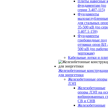
Плиты навесные 
фундаментам (по
серии 3.407-115)
Фундаменты
малозаглубленны
для стальных опо
35-500 кВ (по сер
3.407.1-159)
Фундаменты
грибовидные под
оттяжки опор ВЛ 
500 кВ (по рабоч
чертежам)
Кабельные лотки и пли
Железобетонные конструкци
для энергетики
Железобетонные опоры
ЛЭП
Железобетонные
опоры ЛЭП на ос
вибрированных с
СВ и СНВ
Железобетонные