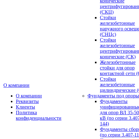
конические
центрифугирован
(СКЦ)
Стойки
железобетонные
наружного освещ
(СНЦс)
Стойки
железобетонные
центрифугирован
конические (СК)
Железобетонные
стойки для опор
контактной сети 
Стойки
железобетонные
О компании
цилиндрические 
О компании
Фундаменты под опоры
Реквизиты
Фундаменты
Клиенты
унифицированны
Политика
для опор ВЛ 35-5
конфиденциальности
кВ (по серии 3.407
144)
Фундаменты сбор
(по серии 3.407-11