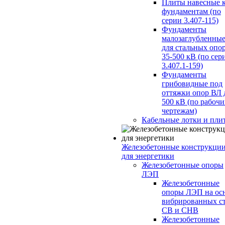
Плиты навесные 
фундаментам (по
серии 3.407-115)
Фундаменты
малозаглубленны
для стальных опо
35-500 кВ (по сер
3.407.1-159)
Фундаменты
грибовидные под
оттяжки опор ВЛ 
500 кВ (по рабоч
чертежам)
Кабельные лотки и пли
Железобетонные конструкци
для энергетики
Железобетонные опоры
ЛЭП
Железобетонные
опоры ЛЭП на ос
вибрированных с
СВ и СНВ
Железобетонные