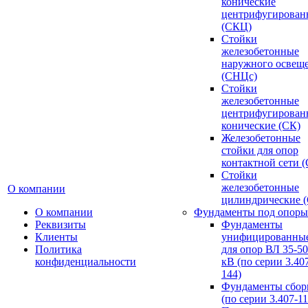
конические
центрифугирован
(СКЦ)
Стойки
железобетонные
наружного освещ
(СНЦс)
Стойки
железобетонные
центрифугирован
конические (СК)
Железобетонные
стойки для опор
контактной сети 
Стойки
железобетонные
О компании
цилиндрические 
О компании
Фундаменты под опоры
Реквизиты
Фундаменты
Клиенты
унифицированны
Политика
для опор ВЛ 35-5
конфиденциальности
кВ (по серии 3.407
144)
Фундаменты сбор
(по серии 3.407-11