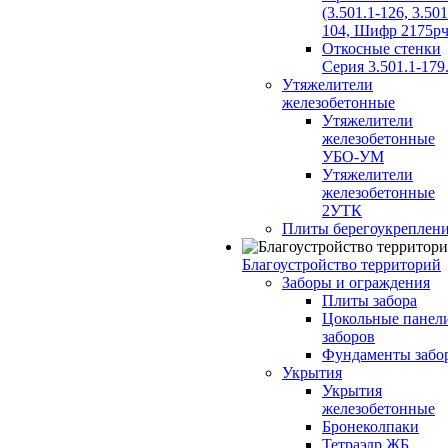
(3.501.1-126, 3.501
104, Шифр 2175рч
Откосные стенки
Серия 3.501.1-179
Утяжелители
железобетонные
Утяжелители
железобетонные
УБО-УМ
Утяжелители
железобетонные
2УТК
Плиты берегоукреплен
Благоустройство территорий
Заборы и ограждения
Плиты забора
Цокольные панел
заборов
Фундаменты забо
Укрытия
Укрытия
железобетонные
Бронеколпаки
Тетраэдр ЖБ