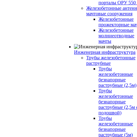
порталы ОРУ 550
Железобетонные антенн
мачтовые сооружения
Железобетонные
прожекторные ма
Железобетонные
молниеотводные
мачты
Инженерная инфраструктура
Трубы железобетонные
раструбные
Трубы
железобетонные
безнапорные
раструбные (2,5м)
Трубы
железобетонные
безнапорные
раструбные (2,5м 
подошвой)
Трубы
железобетонные
безнапорные
раструбные (5м)