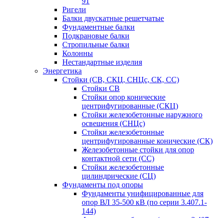
91
Ригели
Балки двускатные решетчатые
Фундаментные балки
Подкрановые балки
Стропильные балки
Колонны
Нестандартные изделия
Энергетика
Стойки (СВ, СКЦ, СНЦс, СК, СС)
Стойки СВ
Стойки опор конические
центрифугированные (СКЦ)
Стойки железобетонные наружного
освещения (СНЦс)
Стойки железобетонные
центрифугированные конические (СК)
Железобетонные стойки для опор
контактной сети (СС)
Стойки железобетонные
цилиндрические (СЦ)
Фундаменты под опоры
Фундаменты унифицированные для
опор ВЛ 35-500 кВ (по серии 3.407.1-
144)