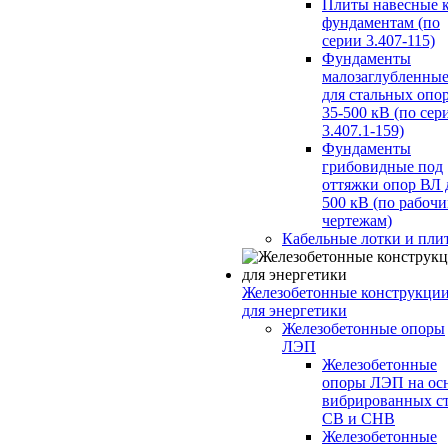
Плиты навесные 
фундаментам (по
серии 3.407-115)
Фундаменты
малозаглубленны
для стальных опо
35-500 кВ (по сер
3.407.1-159)
Фундаменты
грибовидные под
оттяжки опор ВЛ 
500 кВ (по рабоч
чертежам)
Кабельные лотки и пли
Железобетонные конструкци
для энергетики
Железобетонные опоры
ЛЭП
Железобетонные
опоры ЛЭП на ос
вибрированных с
СВ и СНВ
Железобетонные