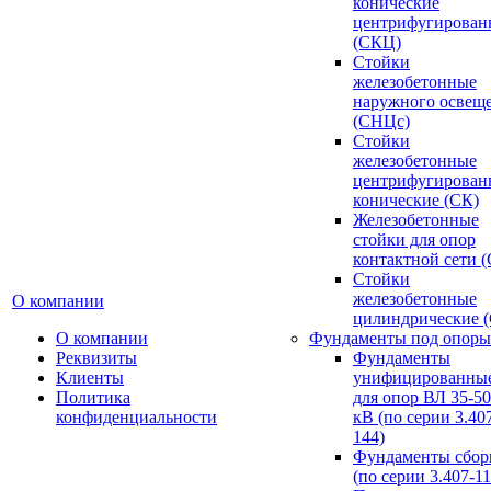
конические
центрифугирован
(СКЦ)
Стойки
железобетонные
наружного освещ
(СНЦс)
Стойки
железобетонные
центрифугирован
конические (СК)
Железобетонные
стойки для опор
контактной сети 
Стойки
железобетонные
О компании
цилиндрические 
О компании
Фундаменты под опоры
Реквизиты
Фундаменты
Клиенты
унифицированны
Политика
для опор ВЛ 35-5
конфиденциальности
кВ (по серии 3.407
144)
Фундаменты сбор
(по серии 3.407-11