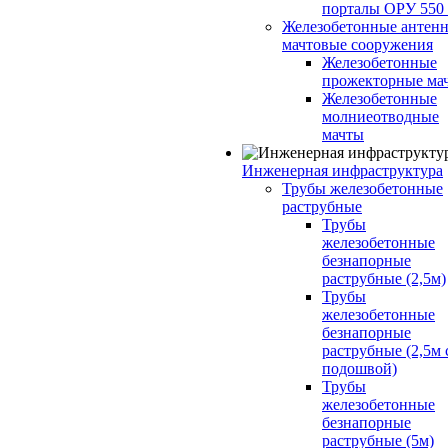
порталы ОРУ 550
Железобетонные антенн
мачтовые сооружения
Железобетонные
прожекторные ма
Железобетонные
молниеотводные
мачты
Инженерная инфраструктура
Трубы железобетонные
раструбные
Трубы
железобетонные
безнапорные
раструбные (2,5м)
Трубы
железобетонные
безнапорные
раструбные (2,5м 
подошвой)
Трубы
железобетонные
безнапорные
раструбные (5м)