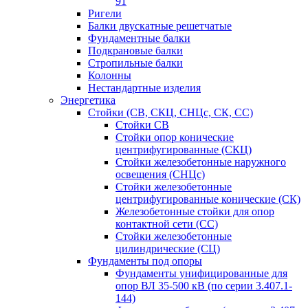
91
Ригели
Балки двускатные решетчатые
Фундаментные балки
Подкрановые балки
Стропильные балки
Колонны
Нестандартные изделия
Энергетика
Стойки (СВ, СКЦ, СНЦс, СК, СС)
Стойки СВ
Стойки опор конические
центрифугированные (СКЦ)
Стойки железобетонные наружного
освещения (СНЦс)
Стойки железобетонные
центрифугированные конические (СК)
Железобетонные стойки для опор
контактной сети (СС)
Стойки железобетонные
цилиндрические (СЦ)
Фундаменты под опоры
Фундаменты унифицированные для
опор ВЛ 35-500 кВ (по серии 3.407.1-
144)