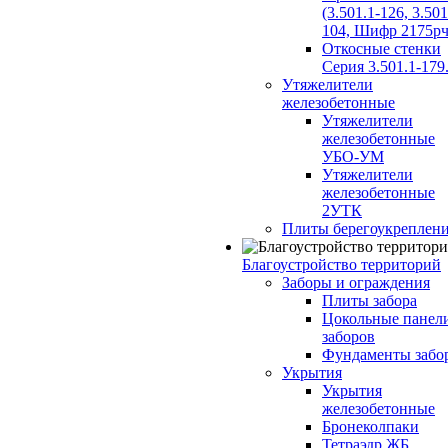
(3.501.1-126, 3.501
104, Шифр 2175рч
Откосные стенки
Серия 3.501.1-179
Утяжелители
железобетонные
Утяжелители
железобетонные
УБО-УМ
Утяжелители
железобетонные
2УТК
Плиты берегоукреплен
Благоустройство территорий
Заборы и ограждения
Плиты забора
Цокольные панел
заборов
Фундаменты забо
Укрытия
Укрытия
железобетонные
Бронеколпаки
Тетраэдр ЖБ