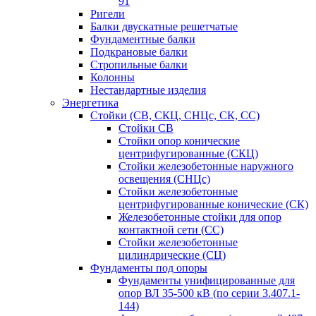
91
Ригели
Балки двускатные решетчатые
Фундаментные балки
Подкрановые балки
Стропильные балки
Колонны
Нестандартные изделия
Энергетика
Стойки (СВ, СКЦ, СНЦс, СК, СС)
Стойки СВ
Стойки опор конические
центрифугированные (СКЦ)
Стойки железобетонные наружного
освещения (СНЦс)
Стойки железобетонные
центрифугированные конические (СК)
Железобетонные стойки для опор
контактной сети (СС)
Стойки железобетонные
цилиндрические (СЦ)
Фундаменты под опоры
Фундаменты унифицированные для
опор ВЛ 35-500 кВ (по серии 3.407.1-
144)