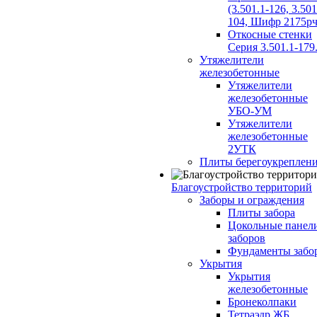
(3.501.1-126, 3.501
104, Шифр 2175рч
Откосные стенки
Серия 3.501.1-179
Утяжелители
железобетонные
Утяжелители
железобетонные
УБО-УМ
Утяжелители
железобетонные
2УТК
Плиты берегоукреплен
Благоустройство территорий
Заборы и ограждения
Плиты забора
Цокольные панел
заборов
Фундаменты забо
Укрытия
Укрытия
железобетонные
Бронеколпаки
Тетраэдр ЖБ