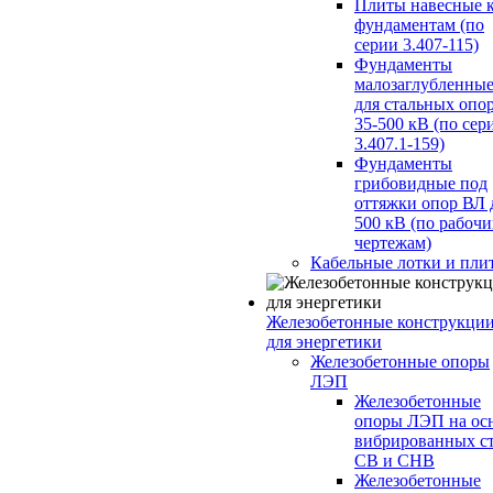
Плиты навесные 
фундаментам (по
серии 3.407-115)
Фундаменты
малозаглубленны
для стальных опо
35-500 кВ (по сер
3.407.1-159)
Фундаменты
грибовидные под
оттяжки опор ВЛ 
500 кВ (по рабоч
чертежам)
Кабельные лотки и пли
Железобетонные конструкци
для энергетики
Железобетонные опоры
ЛЭП
Железобетонные
опоры ЛЭП на ос
вибрированных с
СВ и СНВ
Железобетонные