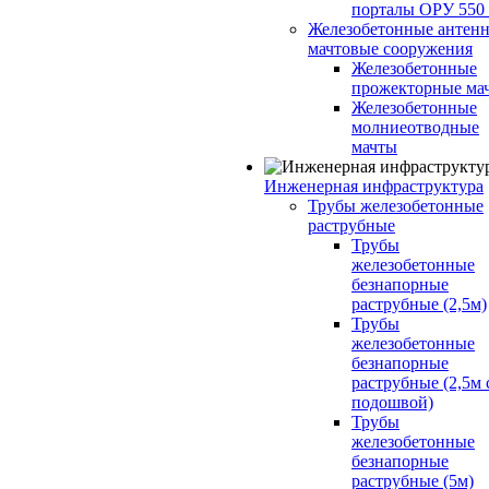
порталы ОРУ 550
Железобетонные антенн
мачтовые сооружения
Железобетонные
прожекторные ма
Железобетонные
молниеотводные
мачты
Инженерная инфраструктура
Трубы железобетонные
раструбные
Трубы
железобетонные
безнапорные
раструбные (2,5м)
Трубы
железобетонные
безнапорные
раструбные (2,5м 
подошвой)
Трубы
железобетонные
безнапорные
раструбные (5м)