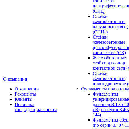
конические
центрифугирован
(СКЦ)
Стойки
железобетонные
наружного освещ
(СНЦс)
Стойки
железобетонные
центрифугирован
конические (СК)
Железобетонные
стойки для опор
контактной сети 
Стойки
железобетонные
О компании
цилиндрические 
О компании
Фундаменты под опоры
Реквизиты
Фундаменты
Клиенты
унифицированны
Политика
для опор ВЛ 35-5
конфиденциальности
кВ (по серии 3.407
144)
Фундаменты сбор
(по серии 3.407-11