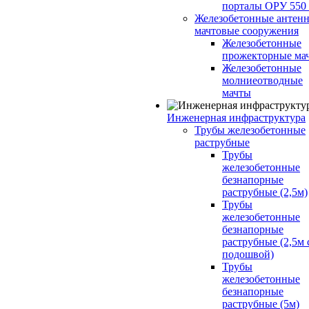
порталы ОРУ 550
Железобетонные антенн
мачтовые сооружения
Железобетонные
прожекторные ма
Железобетонные
молниеотводные
мачты
Инженерная инфраструктура
Трубы железобетонные
раструбные
Трубы
железобетонные
безнапорные
раструбные (2,5м)
Трубы
железобетонные
безнапорные
раструбные (2,5м 
подошвой)
Трубы
железобетонные
безнапорные
раструбные (5м)