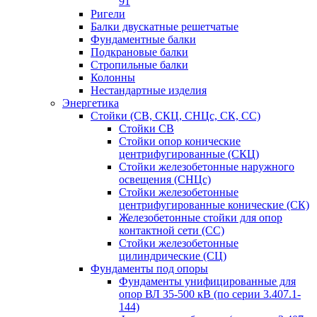
91
Ригели
Балки двускатные решетчатые
Фундаментные балки
Подкрановые балки
Стропильные балки
Колонны
Нестандартные изделия
Энергетика
Стойки (СВ, СКЦ, СНЦс, СК, СС)
Стойки СВ
Стойки опор конические
центрифугированные (СКЦ)
Стойки железобетонные наружного
освещения (СНЦс)
Стойки железобетонные
центрифугированные конические (СК)
Железобетонные стойки для опор
контактной сети (СС)
Стойки железобетонные
цилиндрические (СЦ)
Фундаменты под опоры
Фундаменты унифицированные для
опор ВЛ 35-500 кВ (по серии 3.407.1-
144)