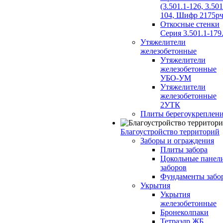
(3.501.1-126, 3.501
104, Шифр 2175рч
Откосные стенки
Серия 3.501.1-179
Утяжелители
железобетонные
Утяжелители
железобетонные
УБО-УМ
Утяжелители
железобетонные
2УТК
Плиты берегоукреплен
Благоустройство территорий
Заборы и ограждения
Плиты забора
Цокольные панел
заборов
Фундаменты забо
Укрытия
Укрытия
железобетонные
Бронеколпаки
Тетраэдр ЖБ