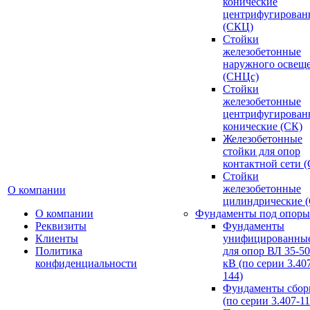
конические
центрифугирован
(СКЦ)
Стойки
железобетонные
наружного освещ
(СНЦс)
Стойки
железобетонные
центрифугирован
конические (СК)
Железобетонные
стойки для опор
контактной сети 
Стойки
железобетонные
О компании
цилиндрические 
О компании
Фундаменты под опоры
Реквизиты
Фундаменты
Клиенты
унифицированны
Политика
для опор ВЛ 35-5
конфиденциальности
кВ (по серии 3.407
144)
Фундаменты сбор
(по серии 3.407-11