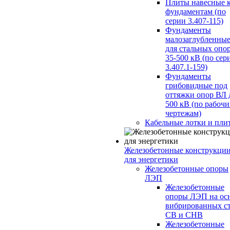
Плиты навесные 
фундаментам (по
серии 3.407-115)
Фундаменты
малозаглубленны
для стальных опо
35-500 кВ (по сер
3.407.1-159)
Фундаменты
грибовидные под
оттяжки опор ВЛ 
500 кВ (по рабоч
чертежам)
Кабельные лотки и пли
Железобетонные конструкци
для энергетики
Железобетонные опоры
ЛЭП
Железобетонные
опоры ЛЭП на ос
вибрированных с
СВ и СНВ
Железобетонные