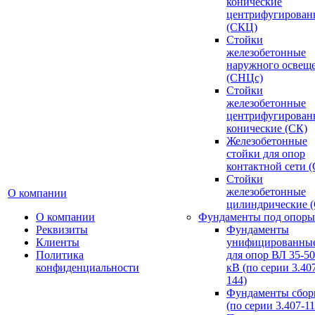
конические
центрифугирован
(СКЦ)
Стойки
железобетонные
наружного освещ
(СНЦс)
Стойки
железобетонные
центрифугирован
конические (СК)
Железобетонные
стойки для опор
контактной сети 
Стойки
железобетонные
О компании
цилиндрические 
О компании
Фундаменты под опоры
Реквизиты
Фундаменты
Клиенты
унифицированны
Политика
для опор ВЛ 35-5
конфиденциальности
кВ (по серии 3.407
144)
Фундаменты сбор
(по серии 3.407-11