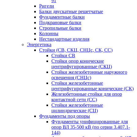
91
Ригели
Балки двускатные решетчатые
Фундаментные балки
Подкрановые балки
Стропильные балки
Колонны
Нестандартные изделия
Энергетика
Стойки (СВ, СКЦ, СНЦс, СК, СС)
Стойки СВ
Стойки опор конические
центрифугированные (СКЦ)
Стойки железобетонные наружного
освещения (СНЦс)
Стойки железобетонные
центрифугированные конические (СК)
Железобетонные стойки для опор
контактной сети (СС)
Стойки железобетонные
цилиндрические (СЦ)
Фундаменты под опоры
Фундаменты унифицированные для
опор ВЛ 35-500 кВ (по серии 3.407.1-
144)