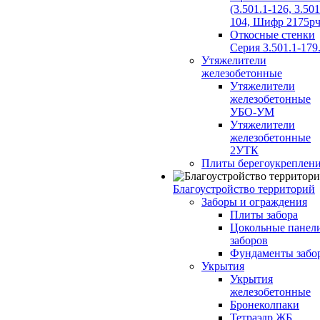
(3.501.1-126, 3.501
104, Шифр 2175рч
Откосные стенки
Серия 3.501.1-179
Утяжелители
железобетонные
Утяжелители
железобетонные
УБО-УМ
Утяжелители
железобетонные
2УТК
Плиты берегоукреплен
Благоустройство территорий
Заборы и ограждения
Плиты забора
Цокольные панел
заборов
Фундаменты забо
Укрытия
Укрытия
железобетонные
Бронеколпаки
Тетраэдр ЖБ