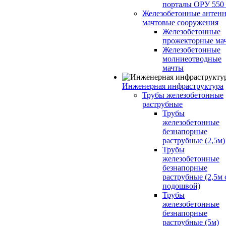
порталы ОРУ 550
Железобетонные антенн
мачтовые сооружения
Железобетонные
прожекторные ма
Железобетонные
молниеотводные
мачты
Инженерная инфраструктура
Трубы железобетонные
раструбные
Трубы
железобетонные
безнапорные
раструбные (2,5м)
Трубы
железобетонные
безнапорные
раструбные (2,5м 
подошвой)
Трубы
железобетонные
безнапорные
раструбные (5м)