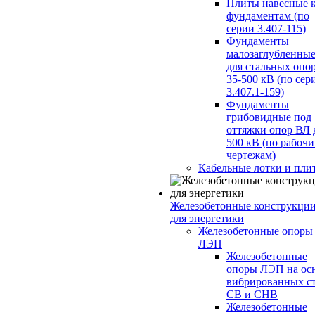
Плиты навесные 
фундаментам (по
серии 3.407-115)
Фундаменты
малозаглубленны
для стальных опо
35-500 кВ (по сер
3.407.1-159)
Фундаменты
грибовидные под
оттяжки опор ВЛ 
500 кВ (по рабоч
чертежам)
Кабельные лотки и пли
Железобетонные конструкци
для энергетики
Железобетонные опоры
ЛЭП
Железобетонные
опоры ЛЭП на ос
вибрированных с
СВ и СНВ
Железобетонные