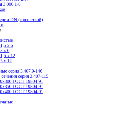
 3.006.1-8
ков
ерии DN (с решеткой)
ки
ристые
,5 x 6
3 x 6
,5 x 12
3 x 12
ые серия 3.407.9-146
 сечения серия 3.407-115
00х300 ГОСТ 19804-91
50х350 ГОСТ 19804-91
00х400 ГОСТ 19804-91
тчатые
я