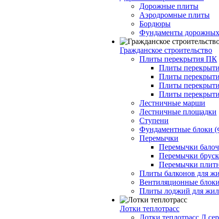
Дорожные плиты
Аэродромные плиты
Бордюры
Фундаменты дорожных
Гражданское строительство
Плиты перекрытия ПК
Плиты перекрыти
Плиты перекрыти
Плиты перекрыти
Плиты перекрыти
Лестничные марши
Лестничные площадки
Ступени
Фундаментные блоки 
Перемычки
Перемычки балочн
Перемычки бруско
Перемычки плитн
Плиты балконов для ж
Вентиляционные блок
Плиты лоджий для жил
Лотки теплотрасс
Лотки теплотрасс Л сер