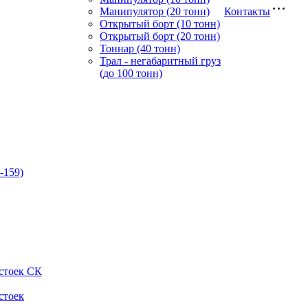
Манипулятор (20 тонн)
Контакты
Открытый борт (10 тонн)
Открытый борт (20 тонн)
Тоннар (40 тонн)
Трал - негабаритный груз
(до 100 тонн)
-159)
стоек СК
стоек