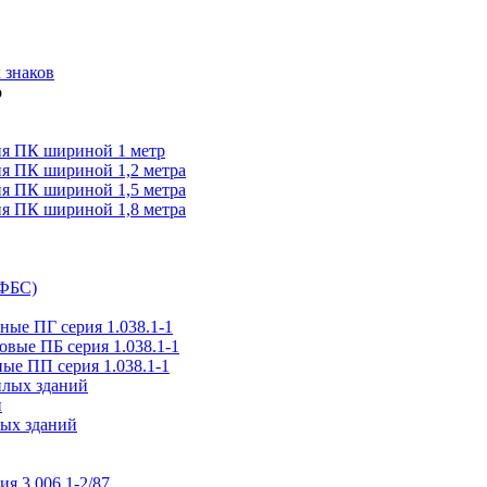
 знаков
я ПК шириной 1 метр
я ПК шириной 1,2 метра
я ПК шириной 1,5 метра
я ПК шириной 1,8 метра
(ФБС)
ые ПГ серия 1.038.1-1
вые ПБ серия 1.038.1-1
ые ПП серия 1.038.1-1
илых зданий
и
ых зданий
ия 3.006.1-2/87