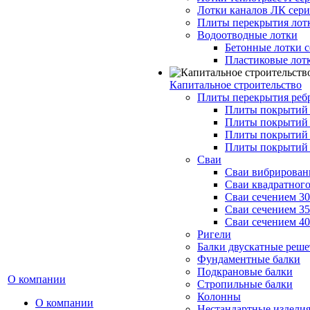
Лотки каналов ЛК серия
Плиты перекрытия лот
Водоотводные лотки
Бетонные лотки с
Пластиковые лот
Капитальное строительство
Плиты перекрытия реб
Плиты покрытий 1
Плиты покрытий 
Плиты покрытий 1
Плиты покрытий 
Сваи
Сваи вибрированн
Сваи квадратного
Сваи сечением 3
Сваи сечением 3
Сваи сечением 4
Ригели
Балки двускатные реше
Фундаментные балки
Подкрановые балки
О компании
Стропильные балки
Колонны
О компании
Нестандартные издели