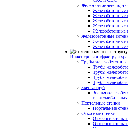
СКС и СЦС
Железобетонные порт
Железобетонные 
Железобетонные 
Железобетонные 
Железобетонные 
Железобетонные 
Железобетонные антен
Железобетонные 
Железобетонные 
Инженерная инфраструктура
Трубы железобетонные
Трубы железобето
Трубы железобето
Трубы железобет
Трубы железобет
Звенья труб
Звенья железобе
и автомобильных 
Портальные стенки
Портальные стенки
Откосные стенки
Откосные стенки с
Откосные стенки с