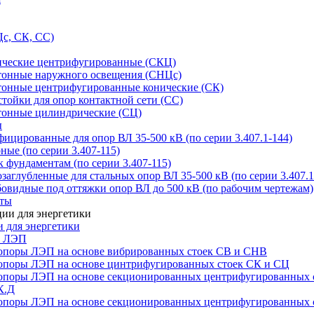
с, СК, СС)
ические центрифугированные (СКЦ)
тонные наружного освещения (СНЦс)
тонные центрифугированные конические (СК)
тойки для опор контактной сети (СС)
тонные цилиндрические (СЦ)
ы
цированные для опор ВЛ 35-500 кВ (по серии 3.407.1-144)
ые (по серии 3.407-115)
 фундаментам (по серии 3.407-115)
аглубленные для стальных опор ВЛ 35-500 кВ (по серии 3.407.1
овидные под оттяжки опор ВЛ до 500 кВ (по рабочим чертежам)
иты
 для энергетики
ы ЛЭП
опоры ЛЭП на основе вибрированных стоек СВ и СНВ
опоры ЛЭП на основе цинтрифугированных стоек СК и СЦ
опоры ЛЭП на основе секционированных центрифугированных 
К.Д
опоры ЛЭП на основе секционированных центрифугированных 