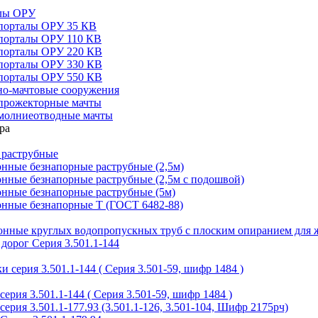
алы ОРУ
порталы ОРУ 35 КВ
порталы ОРУ 110 КВ
порталы ОРУ 220 КВ
порталы ОРУ 330 КВ
порталы ОРУ 550 КВ
но-мачтовые сооружения
прожекторные мачты
молниеотводные мачты
 раструбные
нные безнапорные раструбные (2,5м)
нные безнапорные раструбные (2,5м с подошвой)
онные безнапорные раструбные (5м)
онные безнапорные Т (ГОСТ 6482-88)
тонные круглых водопропускных труб с плоским опиранием для 
дорог Серия 3.501.1-144
 серия 3.501.1-144 ( Серия 3.501-59, шифр 1484 )
ерия 3.501.1-144 ( Серия 3.501-59, шифр 1484 )
ерия 3.501.1-177.93 (3.501.1-126, 3.501-104, Шифр 2175рч)