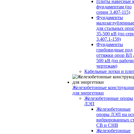
Плиты навесные 
фундаментам (по
серии 3.407-115)
Фундаменты
малозаглубленны
для стальных опо
35-500 кВ (по сер
3.407.1-159)
Фундаменты
грибовидные под
оттяжки опор ВЛ 
500 кВ (по рабоч
чертежам)
Кабельные лотки и пли
Железобетонные конструкци
для энергетики
Железобетонные опоры
ЛЭП
Железобетонные
опоры ЛЭП на ос
вибрированных с
СВ и СНВ
Железобетонные