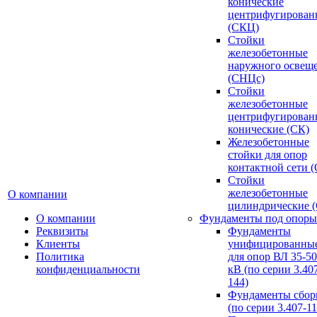
конические
центрифугирован
(СКЦ)
Стойки
железобетонные
наружного освещ
(СНЦс)
Стойки
железобетонные
центрифугирован
конические (СК)
Железобетонные
стойки для опор
контактной сети 
Стойки
железобетонные
О компании
цилиндрические 
О компании
Фундаменты под опоры
Реквизиты
Фундаменты
Клиенты
унифицированны
Политика
для опор ВЛ 35-5
конфиденциальности
кВ (по серии 3.407
144)
Фундаменты сбор
(по серии 3.407-11