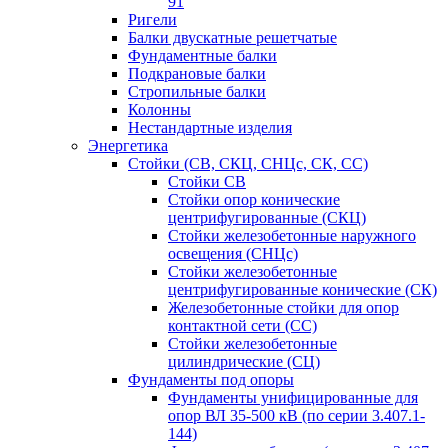
91
Ригели
Балки двускатные решетчатые
Фундаментные балки
Подкрановые балки
Стропильные балки
Колонны
Нестандартные изделия
Энергетика
Стойки (СВ, СКЦ, СНЦс, СК, СС)
Стойки СВ
Стойки опор конические
центрифугированные (СКЦ)
Стойки железобетонные наружного
освещения (СНЦс)
Стойки железобетонные
центрифугированные конические (СК)
Железобетонные стойки для опор
контактной сети (СС)
Стойки железобетонные
цилиндрические (СЦ)
Фундаменты под опоры
Фундаменты унифицированные для
опор ВЛ 35-500 кВ (по серии 3.407.1-
144)