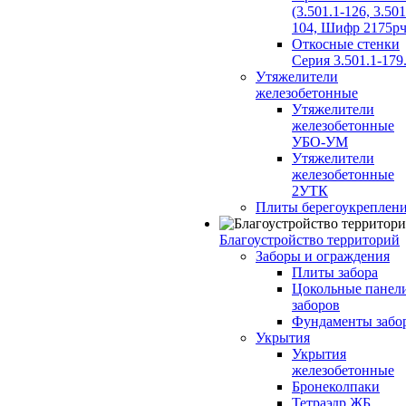
(3.501.1-126, 3.501
104, Шифр 2175рч
Откосные стенки
Серия 3.501.1-179
Утяжелители
железобетонные
Утяжелители
железобетонные
УБО-УМ
Утяжелители
железобетонные
2УТК
Плиты берегоукреплен
Благоустройство территорий
Заборы и ограждения
Плиты забора
Цокольные панел
заборов
Фундаменты забо
Укрытия
Укрытия
железобетонные
Бронеколпаки
Тетраэдр ЖБ