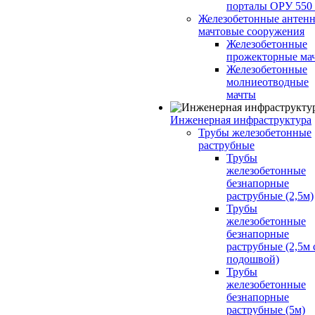
порталы ОРУ 550
Железобетонные антенн
мачтовые сооружения
Железобетонные
прожекторные ма
Железобетонные
молниеотводные
мачты
Инженерная инфраструктура
Трубы железобетонные
раструбные
Трубы
железобетонные
безнапорные
раструбные (2,5м)
Трубы
железобетонные
безнапорные
раструбные (2,5м 
подошвой)
Трубы
железобетонные
безнапорные
раструбные (5м)