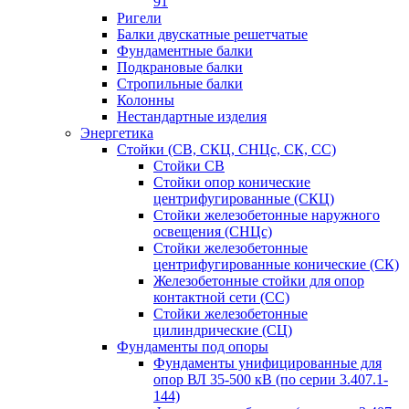
91
Ригели
Балки двускатные решетчатые
Фундаментные балки
Подкрановые балки
Стропильные балки
Колонны
Нестандартные изделия
Энергетика
Стойки (СВ, СКЦ, СНЦс, СК, СС)
Стойки СВ
Стойки опор конические
центрифугированные (СКЦ)
Стойки железобетонные наружного
освещения (СНЦс)
Стойки железобетонные
центрифугированные конические (СК)
Железобетонные стойки для опор
контактной сети (СС)
Стойки железобетонные
цилиндрические (СЦ)
Фундаменты под опоры
Фундаменты унифицированные для
опор ВЛ 35-500 кВ (по серии 3.407.1-
144)