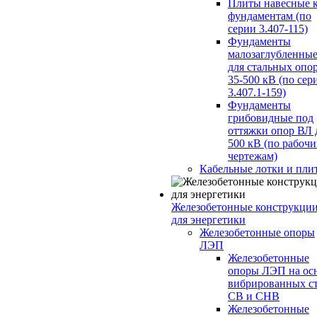
Плиты навесные 
фундаментам (по
серии 3.407-115)
Фундаменты
малозаглубленны
для стальных опо
35-500 кВ (по сер
3.407.1-159)
Фундаменты
грибовидные под
оттяжки опор ВЛ 
500 кВ (по рабоч
чертежам)
Кабельные лотки и пли
Железобетонные конструкци
для энергетики
Железобетонные опоры
ЛЭП
Железобетонные
опоры ЛЭП на ос
вибрированных с
СВ и СНВ
Железобетонные