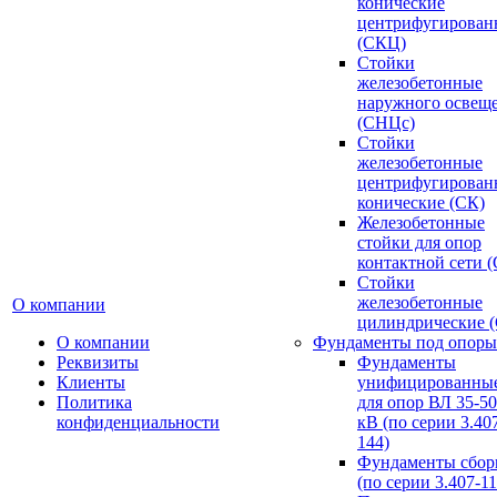
конические
центрифугирован
(СКЦ)
Стойки
железобетонные
наружного освещ
(СНЦс)
Стойки
железобетонные
центрифугирован
конические (СК)
Железобетонные
стойки для опор
контактной сети 
Стойки
железобетонные
О компании
цилиндрические 
О компании
Фундаменты под опоры
Реквизиты
Фундаменты
Клиенты
унифицированны
Политика
для опор ВЛ 35-5
конфиденциальности
кВ (по серии 3.407
144)
Фундаменты сбор
(по серии 3.407-11