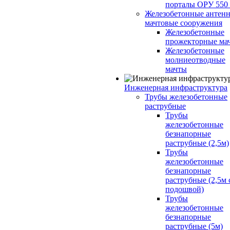
порталы ОРУ 550
Железобетонные антенн
мачтовые сооружения
Железобетонные
прожекторные ма
Железобетонные
молниеотводные
мачты
Инженерная инфраструктура
Трубы железобетонные
раструбные
Трубы
железобетонные
безнапорные
раструбные (2,5м)
Трубы
железобетонные
безнапорные
раструбные (2,5м 
подошвой)
Трубы
железобетонные
безнапорные
раструбные (5м)