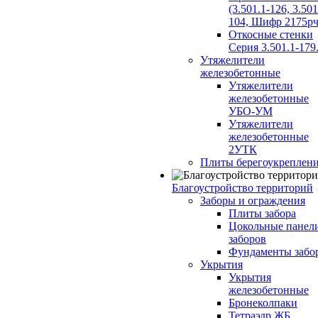
(3.501.1-126, 3.501
104, Шифр 2175рч
Откосные стенки
Серия 3.501.1-179
Утяжелители
железобетонные
Утяжелители
железобетонные
УБО-УМ
Утяжелители
железобетонные
2УТК
Плиты берегоукреплен
Благоустройство территорий
Заборы и ограждения
Плиты забора
Цокольные панел
заборов
Фундаменты забо
Укрытия
Укрытия
железобетонные
Бронеколпаки
Тетраэдр ЖБ