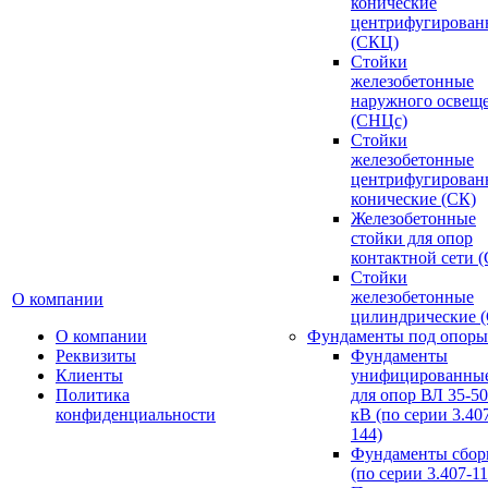
конические
центрифугирован
(СКЦ)
Стойки
железобетонные
наружного освещ
(СНЦс)
Стойки
железобетонные
центрифугирован
конические (СК)
Железобетонные
стойки для опор
контактной сети 
Стойки
железобетонные
О компании
цилиндрические 
О компании
Фундаменты под опоры
Реквизиты
Фундаменты
Клиенты
унифицированны
Политика
для опор ВЛ 35-5
конфиденциальности
кВ (по серии 3.407
144)
Фундаменты сбор
(по серии 3.407-11