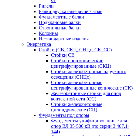
91
Ригели
Балки двускатные решетчатые
Фундаментные балки
Подкрановые балки
Стропильные балки
Колонны
Нестандартные изделия
Энергетика
Стойки (СВ, СКЦ, СНЦс, СК, СС)
Стойки СВ
Стойки опор конические
центрифугированные (СКЦ)
Стойки железобетонные наружного
освещения (СНЦс)
Стойки железобетонные
центрифугированные конические (СК)
Железобетонные стойки для опор
контактной сети (СС)
Стойки железобетонные
цилиндрические (СЦ)
Фундаменты под опоры
Фундаменты унифицированные для
опор ВЛ 35-500 кВ (по серии 3.407.1-
144)