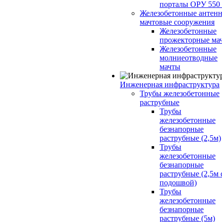
порталы ОРУ 550
Железобетонные антенн
мачтовые сооружения
Железобетонные
прожекторные ма
Железобетонные
молниеотводные
мачты
Инженерная инфраструктура
Трубы железобетонные
раструбные
Трубы
железобетонные
безнапорные
раструбные (2,5м)
Трубы
железобетонные
безнапорные
раструбные (2,5м 
подошвой)
Трубы
железобетонные
безнапорные
раструбные (5м)