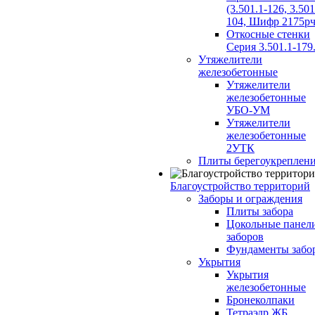
(3.501.1-126, 3.501
104, Шифр 2175рч
Откосные стенки
Серия 3.501.1-179
Утяжелители
железобетонные
Утяжелители
железобетонные
УБО-УМ
Утяжелители
железобетонные
2УТК
Плиты берегоукреплен
Благоустройство территорий
Заборы и ограждения
Плиты забора
Цокольные панел
заборов
Фундаменты забо
Укрытия
Укрытия
железобетонные
Бронеколпаки
Тетраэдр ЖБ