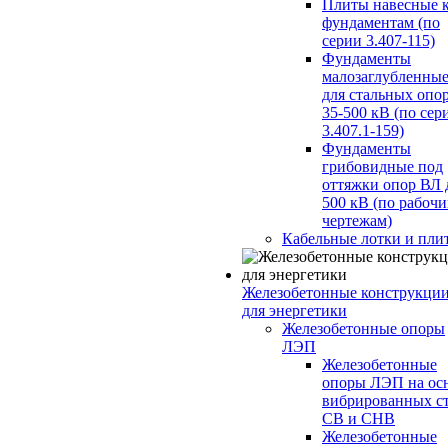
Плиты навесные 
фундаментам (по
серии 3.407-115)
Фундаменты
малозаглубленны
для стальных опо
35-500 кВ (по сер
3.407.1-159)
Фундаменты
грибовидные под
оттяжки опор ВЛ 
500 кВ (по рабоч
чертежам)
Кабельные лотки и пли
Железобетонные конструкци
для энергетики
Железобетонные опоры
ЛЭП
Железобетонные
опоры ЛЭП на ос
вибрированных с
СВ и СНВ
Железобетонные