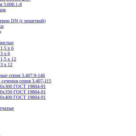
 3.006.1-8
ков
ерии DN (с решеткой)
ки
ристые
,5 x 6
3 x 6
,5 x 12
3 x 12
ые серия 3.407.9-146
 сечения серия 3.407-115
00х300 ГОСТ 19804-91
50х350 ГОСТ 19804-91
00х400 ГОСТ 19804-91
тчатые
я