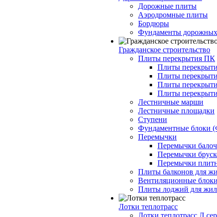
Дорожные плиты
Аэродромные плиты
Бордюры
Фундаменты дорожных
Гражданское строительство
Плиты перекрытия ПК
Плиты перекрыти
Плиты перекрыти
Плиты перекрыти
Плиты перекрыти
Лестничные марши
Лестничные площадки
Ступени
Фундаментные блоки 
Перемычки
Перемычки балочн
Перемычки бруско
Перемычки плитн
Плиты балконов для ж
Вентиляционные блок
Плиты лоджий для жил
Лотки теплотрасс
Лотки теплотрасс Л сер