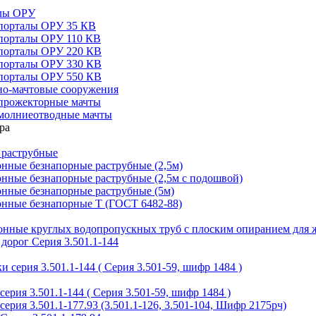
алы ОРУ
порталы ОРУ 35 КВ
порталы ОРУ 110 КВ
порталы ОРУ 220 КВ
порталы ОРУ 330 КВ
порталы ОРУ 550 КВ
но-мачтовые сооружения
прожекторные мачты
молниеотводные мачты
 раструбные
нные безнапорные раструбные (2,5м)
нные безнапорные раструбные (2,5м с подошвой)
онные безнапорные раструбные (5м)
онные безнапорные Т (ГОСТ 6482-88)
тонные круглых водопропускных труб с плоским опиранием для 
дорог Серия 3.501.1-144
 серия 3.501.1-144 ( Серия 3.501-59, шифр 1484 )
ерия 3.501.1-144 ( Серия 3.501-59, шифр 1484 )
ерия 3.501.1-177.93 (3.501.1-126, 3.501-104, Шифр 2175рч)