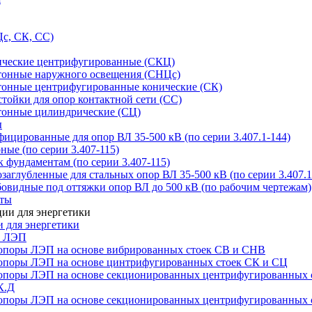
с, СК, СС)
ические центрифугированные (СКЦ)
тонные наружного освещения (СНЦс)
тонные центрифугированные конические (СК)
тойки для опор контактной сети (СС)
тонные цилиндрические (СЦ)
ы
цированные для опор ВЛ 35-500 кВ (по серии 3.407.1-144)
ые (по серии 3.407-115)
 фундаментам (по серии 3.407-115)
аглубленные для стальных опор ВЛ 35-500 кВ (по серии 3.407.1
овидные под оттяжки опор ВЛ до 500 кВ (по рабочим чертежам)
иты
 для энергетики
ы ЛЭП
опоры ЛЭП на основе вибрированных стоек СВ и СНВ
опоры ЛЭП на основе цинтрифугированных стоек СК и СЦ
опоры ЛЭП на основе секционированных центрифугированных 
К.Д
опоры ЛЭП на основе секционированных центрифугированных 