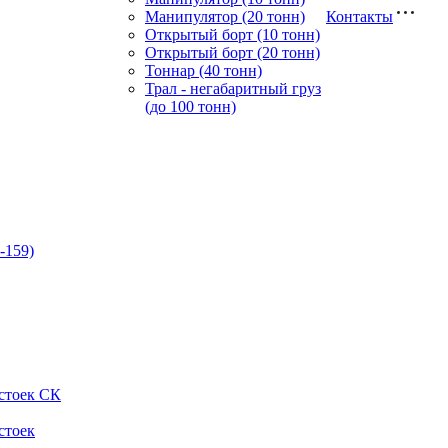
Манипулятор (20 тонн)
Контакты
Открытый борт (10 тонн)
Открытый борт (20 тонн)
Тоннар (40 тонн)
Трал - негабаритный груз
(до 100 тонн)
-159)
стоек СК
стоек