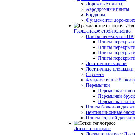
Дорожные плиты
Аэродромные плиты
Бордюры
Фундаменты дорожных
Гражданское строительство
Плиты перекрытия ПК
Плиты перекрыти
Плиты перекрыти
Плиты перекрыти
Плиты перекрыти
Лестничные марши
Лестничные площадки
Ступени
Фундаментные блоки 
Перемычки
Перемычки балочн
Перемычки бруско
Перемычки плитн
Плиты балконов для ж
Вентиляционные блок
Плиты лоджий для жил
Лотки теплотрасс
Лотки теплотрасс Л сер