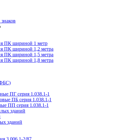
 знаков
я ПК шириной 1 метр
я ПК шириной 1,2 метра
я ПК шириной 1,5 метра
я ПК шириной 1,8 метра
(ФБС)
ые ПГ серия 1.038.1-1
вые ПБ серия 1.038.1-1
ые ПП серия 1.038.1-1
илых зданий
и
ых зданий
ия 3.006.1-2/87