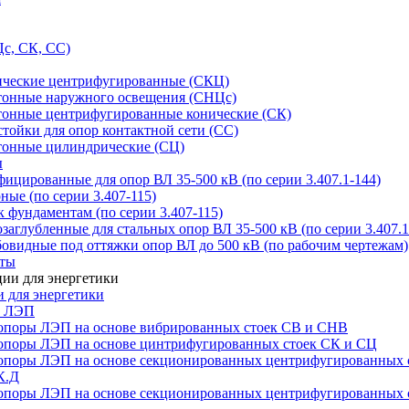
с, СК, СС)
ические центрифугированные (СКЦ)
тонные наружного освещения (СНЦс)
тонные центрифугированные конические (СК)
тойки для опор контактной сети (СС)
тонные цилиндрические (СЦ)
ы
цированные для опор ВЛ 35-500 кВ (по серии 3.407.1-144)
ые (по серии 3.407-115)
 фундаментам (по серии 3.407-115)
аглубленные для стальных опор ВЛ 35-500 кВ (по серии 3.407.1
овидные под оттяжки опор ВЛ до 500 кВ (по рабочим чертежам)
иты
 для энергетики
ы ЛЭП
опоры ЛЭП на основе вибрированных стоек СВ и СНВ
опоры ЛЭП на основе цинтрифугированных стоек СК и СЦ
опоры ЛЭП на основе секционированных центрифугированных 
К.Д
опоры ЛЭП на основе секционированных центрифугированных 