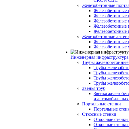
СКС и СЦС
Железобетонные порт
Железобетонные 
Железобетонные 
Железобетонные 
Железобетонные 
Железобетонные 
Железобетонные антен
Железобетонные 
Железобетонные 
Инженерная инфраструктура
Трубы железобетонные
Трубы железобето
Трубы железобето
Трубы железобет
Трубы железобет
Звенья труб
Звенья железобе
и автомобильных 
Портальные стенки
Портальные стенки
Откосные стенки
Откосные стенки с
Откосные стенки с