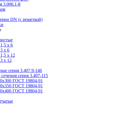
 3.006.1-8
ков
ерии DN (с решеткой)
ки
ристые
,5 x 6
3 x 6
,5 x 12
3 x 12
ые серия 3.407.9-146
 сечения серия 3.407-115
00х300 ГОСТ 19804-91
50х350 ГОСТ 19804-91
00х400 ГОСТ 19804-91
тчатые
я