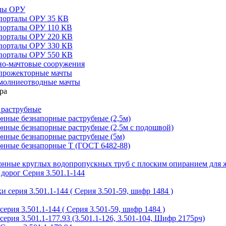
алы ОРУ
порталы ОРУ 35 КВ
порталы ОРУ 110 КВ
порталы ОРУ 220 КВ
порталы ОРУ 330 КВ
порталы ОРУ 550 КВ
но-мачтовые сооружения
прожекторные мачты
молниеотводные мачты
 раструбные
нные безнапорные раструбные (2,5м)
нные безнапорные раструбные (2,5м с подошвой)
онные безнапорные раструбные (5м)
онные безнапорные Т (ГОСТ 6482-88)
тонные круглых водопропускных труб с плоским опиранием для 
дорог Серия 3.501.1-144
 серия 3.501.1-144 ( Серия 3.501-59, шифр 1484 )
ерия 3.501.1-144 ( Серия 3.501-59, шифр 1484 )
ерия 3.501.1-177.93 (3.501.1-126, 3.501-104, Шифр 2175рч)