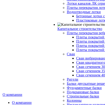
Лотки каналов ЛК серия
Плиты перекрытия лот
Водоотводные лотки
Бетонные лотки с
Пластиковые лот
Капитальное строительство
Плиты перекрытия реб
Плиты покрытий 1
Плиты покрытий 
Плиты покрытий 1
Плиты покрытий 
Сваи
Сваи вибрированн
Сваи квадратного
Сваи сечением 3
Сваи сечением 3
Сваи сечением 4
Ригели
Балки двускатные реше
Фундаментные балки
Подкрановые балки
О компании
Стропильные балки
Колонны
О компании
Нестандартные издели