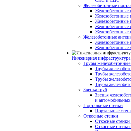
СКС и СЦС
Железобетонные порт
Железобетонные 
Железобетонные 
Железобетонные 
Железобетонные 
Железобетонные 
Железобетонные антен
Железобетонные 
Железобетонные 
Инженерная инфраструктура
Трубы железобетонные
Трубы железобето
Трубы железобето
Трубы железобет
Трубы железобет
Звенья труб
Звенья железобе
и автомобильных 
Портальные стенки
Портальные стенки
Откосные стенки
Откосные стенки с
Откосные стенки с