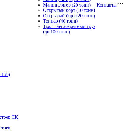
Манипулятор (20 тонн)
Контакты
Открытый борт (10 тонн)
Открытый борт (20 тонн)
Тоннар (40 тонн)
Трал - негабаритный груз
(до 100 тонн)
-159)
стоек СК
стоек