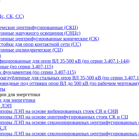
с, СК, СС)
ические центрифугированные (СКЦ)
тонные наружного освещения (СНЦс)
тонные центрифугированные конические (СК)
тойки для опор контактной сети (СС)
тонные цилиндрические (СЦ)
ы
цированные для опор ВЛ 35-500 кВ (по серии 3.407.1-144)
ые (по серии 3.407-115)
 фундаментам (по серии 3.407-115)
аглубленные для стальных опор ВЛ 35-500 кВ (по серии 3.407.1
овидные под оттяжки опор ВЛ до 500 кВ (по рабочим чертежам)
иты
 для энергетики
ы ЛЭП
опоры ЛЭП на основе вибрированных стоек СВ и СНВ
опоры ЛЭП на основе цинтрифугированных стоек СК и СЦ
опоры ЛЭП на основе секционированных центрифугированных 
К.Д
опоры ЛЭП на основе секционированных центрифугированных 