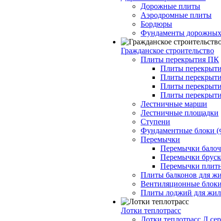
Дорожные плиты
Аэродромные плиты
Бордюры
Фундаменты дорожных
Гражданское строительство
Плиты перекрытия ПК
Плиты перекрыти
Плиты перекрыти
Плиты перекрыти
Плиты перекрыти
Лестничные марши
Лестничные площадки
Ступени
Фундаментные блоки 
Перемычки
Перемычки балочн
Перемычки бруско
Перемычки плитн
Плиты балконов для ж
Вентиляционные блок
Плиты лоджий для жил
Лотки теплотрасс
Лотки теплотрасс Л сер