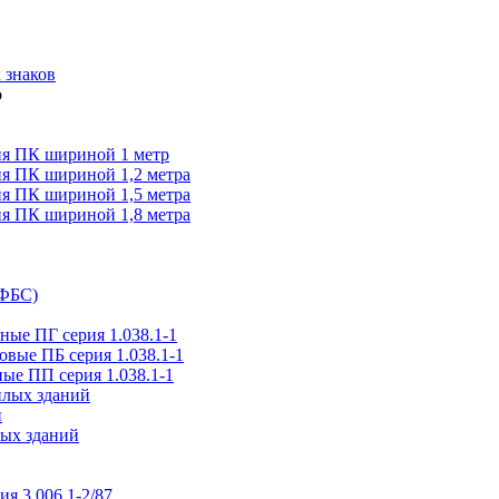
 знаков
я ПК шириной 1 метр
я ПК шириной 1,2 метра
я ПК шириной 1,5 метра
я ПК шириной 1,8 метра
(ФБС)
ые ПГ серия 1.038.1-1
вые ПБ серия 1.038.1-1
ые ПП серия 1.038.1-1
илых зданий
и
ых зданий
ия 3.006.1-2/87