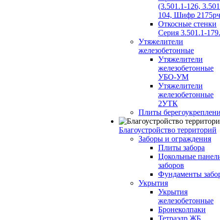
(3.501.1-126, 3.501
104, Шифр 2175рч
Откосные стенки
Серия 3.501.1-179
Утяжелители
железобетонные
Утяжелители
железобетонные
УБО-УМ
Утяжелители
железобетонные
2УТК
Плиты берегоукреплен
Благоустройство территорий
Заборы и ограждения
Плиты забора
Цокольные панел
заборов
Фундаменты забо
Укрытия
Укрытия
железобетонные
Бронеколпаки
Тетраэдр ЖБ