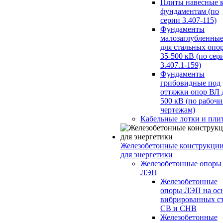
Плиты навесные 
фундаментам (по
серии 3.407-115)
Фундаменты
малозаглубленны
для стальных опо
35-500 кВ (по сер
3.407.1-159)
Фундаменты
грибовидные под
оттяжки опор ВЛ 
500 кВ (по рабоч
чертежам)
Кабельные лотки и пли
Железобетонные конструкци
для энергетики
Железобетонные опоры
ЛЭП
Железобетонные
опоры ЛЭП на ос
вибрированных с
СВ и СНВ
Железобетонные