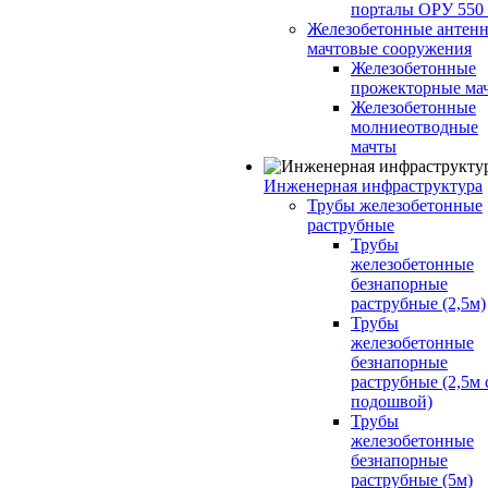
порталы ОРУ 550
Железобетонные антенн
мачтовые сооружения
Железобетонные
прожекторные ма
Железобетонные
молниеотводные
мачты
Инженерная инфраструктура
Трубы железобетонные
раструбные
Трубы
железобетонные
безнапорные
раструбные (2,5м)
Трубы
железобетонные
безнапорные
раструбные (2,5м 
подошвой)
Трубы
железобетонные
безнапорные
раструбные (5м)