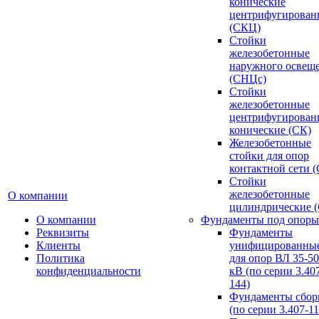
конические
центрифугирован
(СКЦ)
Стойки
железобетонные
наружного освещ
(СНЦс)
Стойки
железобетонные
центрифугирован
конические (СК)
Железобетонные
стойки для опор
контактной сети 
Стойки
железобетонные
О компании
цилиндрические 
О компании
Фундаменты под опоры
Реквизиты
Фундаменты
Клиенты
унифицированны
Политика
для опор ВЛ 35-5
конфиденциальности
кВ (по серии 3.407
144)
Фундаменты сбор
(по серии 3.407-11