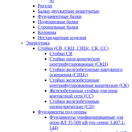
91
Ригели
Балки двускатные решетчатые
Фундаментные балки
Подкрановые балки
Стропильные балки
Колонны
Нестандартные изделия
Энергетика
Стойки (СВ, СКЦ, СНЦс, СК, СС)
Стойки СВ
Стойки опор конические
центрифугированные (СКЦ)
Стойки железобетонные наружного
освещения (СНЦс)
Стойки железобетонные
центрифугированные конические (СК)
Железобетонные стойки для опор
контактной сети (СС)
Стойки железобетонные
цилиндрические (СЦ)
Фундаменты под опоры
Фундаменты унифицированные для
опор ВЛ 35-500 кВ (по серии 3.407.1-
144)