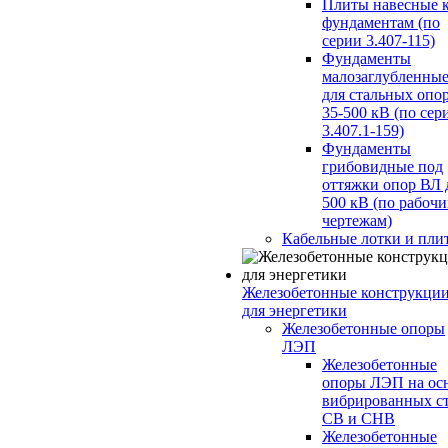
Плиты навесные 
фундаментам (по
серии 3.407-115)
Фундаменты
малозаглубленны
для стальных опо
35-500 кВ (по сер
3.407.1-159)
Фундаменты
грибовидные под
оттяжки опор ВЛ 
500 кВ (по рабоч
чертежам)
Кабельные лотки и пли
Железобетонные конструкци
для энергетики
Железобетонные опоры
ЛЭП
Железобетонные
опоры ЛЭП на ос
вибрированных с
СВ и СНВ
Железобетонные