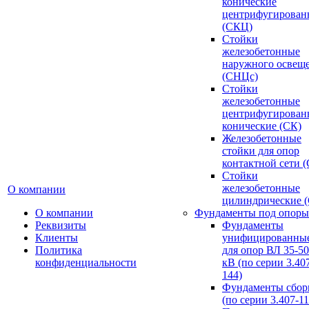
конические
центрифугирован
(СКЦ)
Стойки
железобетонные
наружного освещ
(СНЦс)
Стойки
железобетонные
центрифугирован
конические (СК)
Железобетонные
стойки для опор
контактной сети 
Стойки
железобетонные
О компании
цилиндрические 
О компании
Фундаменты под опоры
Реквизиты
Фундаменты
Клиенты
унифицированны
Политика
для опор ВЛ 35-5
конфиденциальности
кВ (по серии 3.407
144)
Фундаменты сбор
(по серии 3.407-11