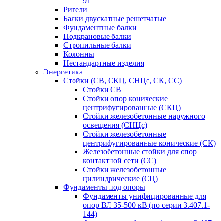
91
Ригели
Балки двускатные решетчатые
Фундаментные балки
Подкрановые балки
Стропильные балки
Колонны
Нестандартные изделия
Энергетика
Стойки (СВ, СКЦ, СНЦс, СК, СС)
Стойки СВ
Стойки опор конические
центрифугированные (СКЦ)
Стойки железобетонные наружного
освещения (СНЦс)
Стойки железобетонные
центрифугированные конические (СК)
Железобетонные стойки для опор
контактной сети (СС)
Стойки железобетонные
цилиндрические (СЦ)
Фундаменты под опоры
Фундаменты унифицированные для
опор ВЛ 35-500 кВ (по серии 3.407.1-
144)