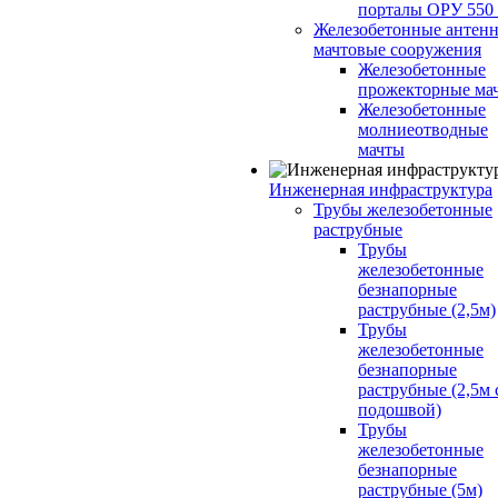
порталы ОРУ 550
Железобетонные антенн
мачтовые сооружения
Железобетонные
прожекторные ма
Железобетонные
молниеотводные
мачты
Инженерная инфраструктура
Трубы железобетонные
раструбные
Трубы
железобетонные
безнапорные
раструбные (2,5м)
Трубы
железобетонные
безнапорные
раструбные (2,5м 
подошвой)
Трубы
железобетонные
безнапорные
раструбные (5м)