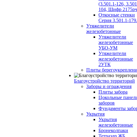
(3.501.1-126, 3.501
104, Шифр 2175рч
Откосные стенки
Серия 3.501.1-179
Утяжелители
железобетонные
Утяжелители
железобетонные
УБО-УМ
Утяжелители
железобетонные
2УТК
Плиты берегоукреплен
Благоустройство территорий
Заборы и ограждения
Плиты забора
Цокольные панел
заборов
Фундаменты забо
Укрытия
Укрытия
железобетонные
Бронеколпаки
Тетраэдр ЖБ