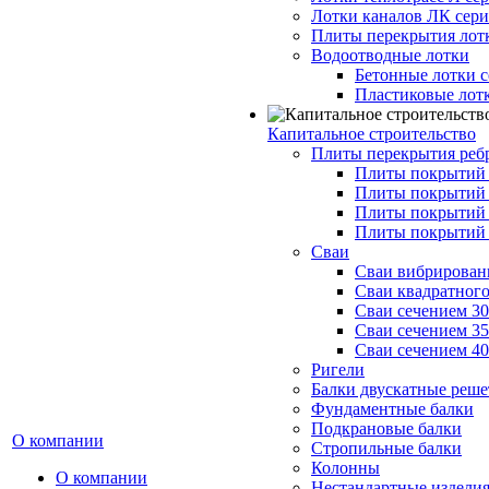
Лотки каналов ЛК серия
Плиты перекрытия лот
Водоотводные лотки
Бетонные лотки с
Пластиковые лот
Капитальное строительство
Плиты перекрытия реб
Плиты покрытий 1
Плиты покрытий 
Плиты покрытий 1
Плиты покрытий 
Сваи
Сваи вибрированн
Сваи квадратного
Сваи сечением 3
Сваи сечением 3
Сваи сечением 4
Ригели
Балки двускатные реше
Фундаментные балки
Подкрановые балки
О компании
Стропильные балки
Колонны
О компании
Нестандартные издели