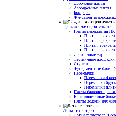
Дорожные плиты
Аэродромные плиты
Бордюры
Фундаменты дорожных
Гражданское строительство
Плиты перекрытия ПК
Плиты перекрыти
Плиты перекрыти
Плиты перекрыти
Плиты перекрыти
Лестничные марши
Лестничные площадки
Ступени
Фундаментные блоки 
Перемычки
Перемычки балочн
Перемычки бруско
Перемычки плитн
Плиты балконов для ж
Вентиляционные блок
Плиты лоджий для жил
Лотки теплотрасс
Лотки теплотрасс Л сер