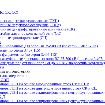
с, СК, СС)
ические центрифугированные (СКЦ)
тонные наружного освещения (СНЦс)
тонные центрифугированные конические (СК)
тойки для опор контактной сети (СС)
тонные цилиндрические (СЦ)
ы
цированные для опор ВЛ 35-500 кВ (по серии 3.407.1-144)
ые (по серии 3.407-115)
 фундаментам (по серии 3.407-115)
аглубленные для стальных опор ВЛ 35-500 кВ (по серии 3.407.1
овидные под оттяжки опор ВЛ до 500 кВ (по рабочим чертежам)
иты
 для энергетики
ы ЛЭП
опоры ЛЭП на основе вибрированных стоек СВ и СНВ
опоры ЛЭП на основе цинтрифугированных стоек СК и СЦ
опоры ЛЭП на основе секционированных центрифугированных 
К.Д
опоры ЛЭП на основе секционированных центрифугированных 