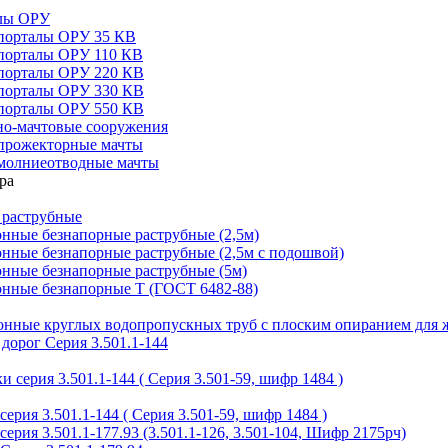
алы ОРУ
порталы ОРУ 35 КВ
порталы ОРУ 110 КВ
порталы ОРУ 220 КВ
порталы ОРУ 330 КВ
порталы ОРУ 550 КВ
но-мачтовые сооружения
прожекторные мачты
молниеотводные мачты
 раструбные
нные безнапорные раструбные (2,5м)
нные безнапорные раструбные (2,5м с подошвой)
онные безнапорные раструбные (5м)
онные безнапорные Т (ГОСТ 6482-88)
тонные круглых водопропускных труб с плоским опиранием для 
дорог Серия 3.501.1-144
 серия 3.501.1-144 ( Серия 3.501-59, шифр 1484 )
ерия 3.501.1-144 ( Серия 3.501-59, шифр 1484 )
ерия 3.501.1-177.93 (3.501.1-126, 3.501-104, Шифр 2175рч)