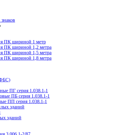
 знаков
я ПК шириной 1 метр
я ПК шириной 1,2 метра
я ПК шириной 1,5 метра
я ПК шириной 1,8 метра
(ФБС)
ые ПГ серия 1.038.1-1
вые ПБ серия 1.038.1-1
ые ПП серия 1.038.1-1
илых зданий
и
ых зданий
ия 3.006.1-2/87