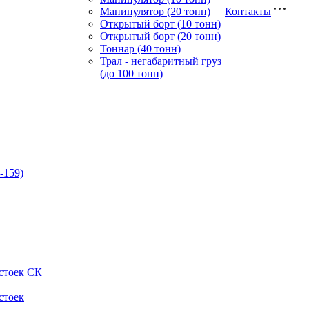
Манипулятор (20 тонн)
Контакты
Открытый борт (10 тонн)
Открытый борт (20 тонн)
Тоннар (40 тонн)
Трал - негабаритный груз
(до 100 тонн)
-159)
стоек СК
стоек