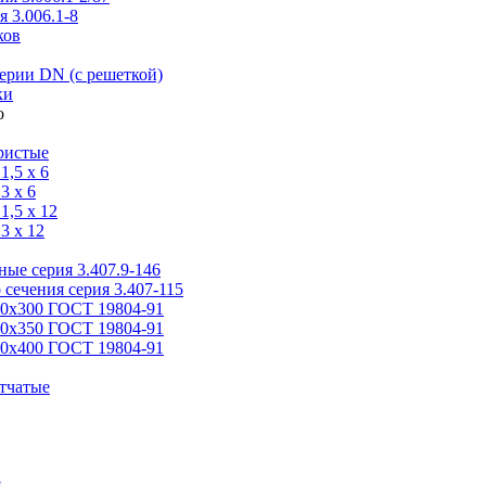
 3.006.1-8
ков
ерии DN (с решеткой)
ки
ристые
,5 x 6
3 x 6
,5 x 12
3 x 12
ые серия 3.407.9-146
 сечения серия 3.407-115
00х300 ГОСТ 19804-91
50х350 ГОСТ 19804-91
00х400 ГОСТ 19804-91
тчатые
я