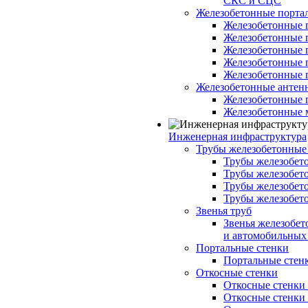
СКС и СЦС
Железобетонные порт
Железобетонные 
Железобетонные 
Железобетонные 
Железобетонные 
Железобетонные 
Железобетонные антен
Железобетонные 
Железобетонные 
Инженерная инфраструктура
Трубы железобетонные
Трубы железобето
Трубы железобето
Трубы железобет
Трубы железобет
Звенья труб
Звенья железобе
и автомобильных 
Портальные стенки
Портальные стенки
Откосные стенки
Откосные стенки с
Откосные стенки с